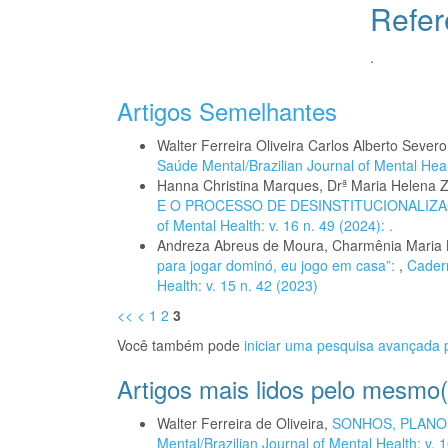
Refer
.
Artigos Semelhantes
Walter Ferreira Oliveira Carlos Alberto Severo
Saúde Mental/Brazilian Journal of Mental Heal
Hanna Christina Marques, Drª Maria Helena
E O PROCESSO DE DESINSTITUCIONALIZ
of Mental Health: v. 16 n. 49 (2024): .
Andreza Abreus de Moura, Charmênia Maria 
para jogar dominó, eu jogo em casa”:
,
Cadern
Health: v. 15 n. 42 (2023)
<<
<
1
2
3
Você também pode
iniciar uma pesquisa avançada p
Artigos mais lidos pelo mesmo(
Walter Ferreira de Oliveira,
SONHOS, PLANO
Mental/Brazilian Journal of Mental Health: v. 1