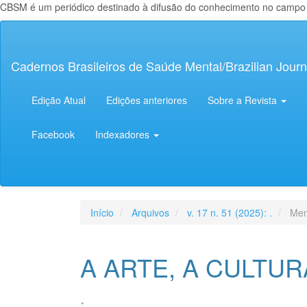
CBSM é um periódico destinado à difusão do conhecimento no campo da
Navegação
Principal
Conteúdo
Cadernos Brasileiros de Saúde Mental/Brazilian Journ
principal
Barra
Lateral
Edição Atual
Edições anteriores
Sobre a Revista
Facebook
Indexadores
Início
Arquivos
v. 17 n. 51 (2025): .
Men
A ARTE, A CULTUR
.