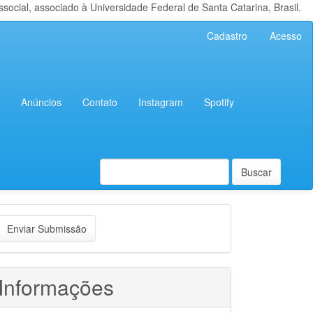
cial, associado à Universidade Federal de Santa Catarina, Brasil.
Cadastro
Acesso
Anúncios
Contato
Instagram
Spotify
Buscar
nviar
Enviar Submissão
ubmissão
Informações