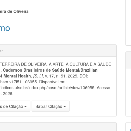
eúdo
eira de Oliveira
mo
pal
hes
ar
FERREIRA DE OLIVEIRA. A ARTE, A CULTURA E A SAÚDE
 .
Cadernos Brasileiros de Saúde Mental/Brazilian
of Mental Health
,
[S. l.]
, v. 17, n. 51, 2025. DOI:
cbsm.v17i51.106955. Disponível em:
eriodicos.ufsc.br/index.php/cbsm/article/view/106955. Acesso
. 2026.
s de Citação
Baixar Citação
D