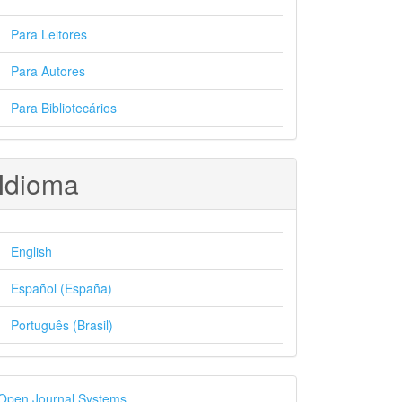
Para Leitores
Para Autores
Para Bibliotecários
Idioma
English
Español (España)
Português (Brasil)
esenvolvido
Open Journal Systems