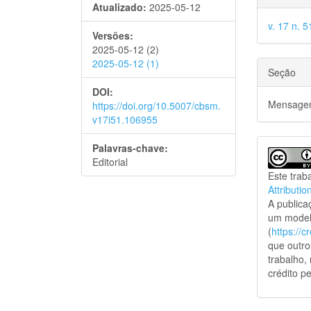
Atualizado:
2025-05-12
v. 17 n. 5
Versões:
2025-05-12 (2)
2025-05-12 (1)
Seção
DOI:
Mensagem
https://doi.org/10.5007/cbsm.
v17i51.106955
Palavras-chave:
Editorial
Este trab
Attributio
A public
um model
(
https://
que outro
trabalho,
crédito pe