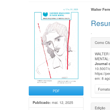
Barra
Cont
Walter Ferr
lateral
do
Resu
de
artigo
.
artigos
princi
Detal
Como Cit
do
WALTER 
artigo
MENTAL:
Journal 
10.5007/
https://p
em: 8 ago
Fomato
PDF
Publicado:
mai. 12, 2025
Edição