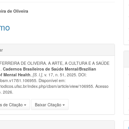
eúdo
eira de Oliveira
mo
pal
hes
ar
FERREIRA DE OLIVEIRA. A ARTE, A CULTURA E A SAÚDE
 .
Cadernos Brasileiros de Saúde Mental/Brazilian
of Mental Health
,
[S. l.]
, v. 17, n. 51, 2025. DOI:
cbsm.v17i51.106955. Disponível em:
eriodicos.ufsc.br/index.php/cbsm/article/view/106955. Acesso
. 2026.
s de Citação
Baixar Citação
D