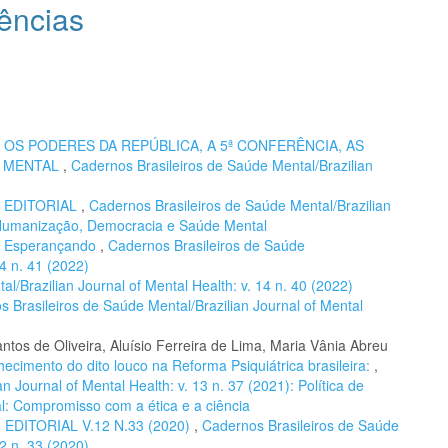
ências
,
OS PODERES DA REPÚBLICA, A 5ª CONFERÊNCIA, AS
E MENTAL
,
Cadernos Brasileiros de Saúde Mental/Brazilian
,
EDITORIAL
,
Cadernos Brasileiros de Saúde Mental/Brazilian
): Humanização, Democracia e Saúde Mental
,
Esperançando
,
Cadernos Brasileiros de Saúde
14 n. 41 (2022)
l/Brazilian Journal of Mental Health: v. 14 n. 40 (2022)
 Brasileiros de Saúde Mental/Brazilian Journal of Mental
tos de Oliveira, Aluísio Ferreira de Lima, Maria Vânia Abreu
hecimento do dito louco na Reforma Psiquiátrica brasileira:
,
 Journal of Mental Health: v. 13 n. 37 (2021): Política de
l: Compromisso com a ética e a ciência
,
EDITORIAL V.12 N.33 (2020)
,
Cadernos Brasileiros de Saúde
12 n. 33 (2020)