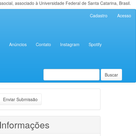
cial, associado à Universidade Federal de Santa Catarina, Brasil.
Cadastro
Acesso
Anúncios
Contato
Instagram
Spotify
Buscar
nviar
Enviar Submissão
ubmissão
Informações