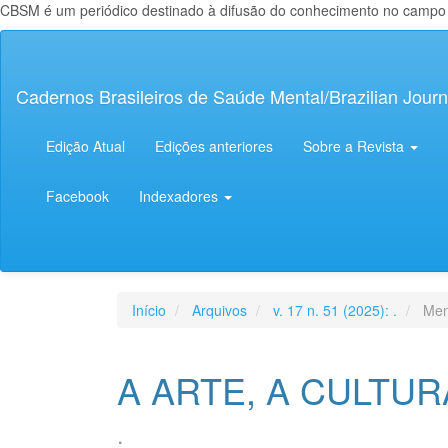
CBSM é um periódico destinado à difusão do conhecimento no campo da
Navegação
Principal
Conteúdo
Cadernos Brasileiros de Saúde Mental/Brazilian Journ
principal
Barra
Lateral
Edição Atual
Edições anteriores
Sobre a Revista
Facebook
Indexadores
Início
Arquivos
v. 17 n. 51 (2025): .
Men
A ARTE, A CULTUR
.