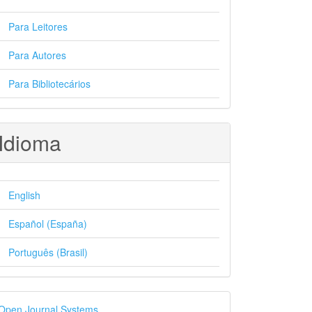
Para Leitores
Para Autores
Para Bibliotecários
Idioma
English
Español (España)
Português (Brasil)
esenvolvido
Open Journal Systems