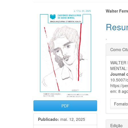
Barra
Cont
Walter Ferr
lateral
do
Resu
de
artigo
.
artigos
princi
Detal
Como Cit
do
WALTER 
artigo
MENTAL:
Journal 
10.5007/
https://p
em: 8 ago
Fomato
PDF
Publicado:
mai. 12, 2025
Edição