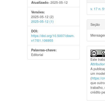
Atualizado:
2025-05-12
v. 17 n. 5
Versões:
2025-05-12 (2)
2025-05-12 (1)
Seção
DOI:
Mensagem
https://doi.org/10.5007/cbsm.
v17i51.106955
Palavras-chave:
Editorial
Este trab
Attributio
A public
um model
(
https://
que outro
trabalho,
crédito pe