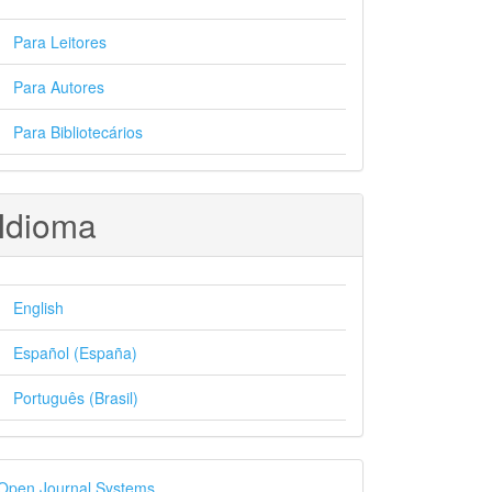
Para Leitores
Para Autores
Para Bibliotecários
Idioma
English
Español (España)
Português (Brasil)
esenvolvido
Open Journal Systems