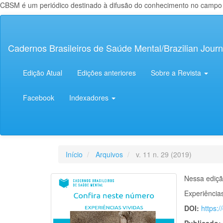
CBSM é um periódico destinado à difusão do conhecimento no campo da
Navegação
Principal
Conteúdo
Cadernos Brasileiros de Saúde Mental/Brazilian Journ
principal
Barra
Lateral
Edição Atual
Edições anteriores
Sobre a Revista
Facebook
Indexadores
Início
Arquivos
v. 11 n. 29 (2019)
Nessa ediçã
Experiência
DOI:
https: