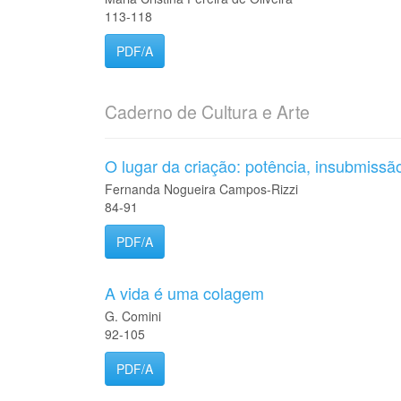
113-118
PDF/A
Caderno de Cultura e Arte
O lugar da criação: potência, insubmissã
Fernanda Nogueira Campos-Rizzi
84-91
PDF/A
A vida é uma colagem
G. Comini
92-105
PDF/A