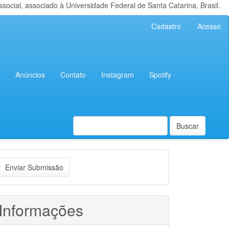
cial, associado à Universidade Federal de Santa Catarina, Brasil.
Cadastro
Acesso
Anúncios
Contato
Instagram
Spotify
Buscar
nviar
Enviar Submissão
ubmissão
Informações