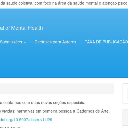
 saúde coletiva, com foco na área da saúde mental e atenção psicosso
al of Mental Health
Submissões
Diretrizes para Autores
TAXA DE PUBLICAÇÃO
E
S
o contamos com duas novas seções especiais:
s vividas: narrativas em primeira pessoa & Cadernos de Arte.
//doi.org/10.5007/cbsm.v11i29