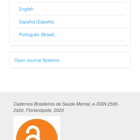
English
Español (España)
Português (Brasil)
Desenvolvido
Open Journal Systems
por
Cadernos
Br
asileiros
de Saúde Mental, e-ISSN 2595-
2420, Florianópolis, 2023