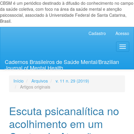
CBSM é um periódico destinado à difusão do conhecimento no campo
da saúde coletiva, com foco na área da saúde mental e atenção
psicossocial, associado à Universidade Federal de Santa Catarina,
Brasil.
Navegação
Cadastro
Acesso
Principal
Conteúdo
Toggl
principal
naviga
Barra
Lateral
Cadernos Brasileiros de Saúde Mental/Brazilian
Journal of Mental Health
Início
Arquivos
v. 11 n. 29 (2019)
Artigos originais
Escuta psicanalítica no
acolhimento em um