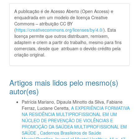
A publicação é de Acesso Aberto (Open Access) e
enquadrada em um modelo de licença Creative
Commons – atribuição CC BY
(
https://creativecommons.org/licenses/by/4.0/
). Esta
licença permite que outros distribuam, remixem,
adaptem e criem a partir do trabalho, mesmo para fins
comerciais, desde que atribuam o devido crédito pela
criação original.
Artigos mais lidos pelo mesmo(s)
autor(es)
Patrícia Mariano, Dipaula Minotto da Silva, Fabiane
Ferraz, Luciane Ceretta,
A EXPERIÊNCIA FORMATIVA
NA RESIDÊNCIA MULTIPROFISSIONAL EM UM
NÚCLEO DE PREVENÇÃO DE VIOLÊNCIAS E
PROMOÇÃO DA SAÚDEA MULTIPROFISSIONAL EM
SAÚDE
,
Cadernos Brasileiros de Saúde
Mental/Brazilian Journal of Mental Health: v. 16 n. 47