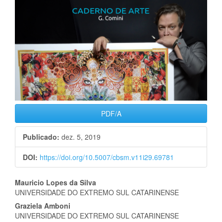
PDF/A
Publicado:
dez. 5, 2019
DOI:
https://doi.org/10.5007/cbsm.v11i29.69781
Conteúdo
Mauricio Lopes da Silva
UNIVERSIDADE DO EXTREMO SUL CATARINENSE
do
Graziela Amboni
artigo
UNIVERSIDADE DO EXTREMO SUL CATARINENSE