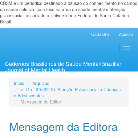
CBSM é um periódico destinado à difusão do conhecimento no campo
da saúde coletiva, com foco na área da saúde mental e atenção
psicossocial, associado à Universidade Federal de Santa Catarina,
Brasil.
Navegação
Cadastro
Acesso
Principal
Conteúdo
Toggl
principal
naviga
Barra
Lateral
Cadernos Brasileiros de Saúde Mental/Brazilian
Journal of Mental Health
Início
Arquivos
v. 11 n. 30 (2019): Atenção Psicossocial a Crianças
e Adolescentes
Mensagem do Editor
Mensagem da Editora