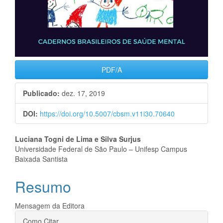
PDF/A
Publicado:
dez. 17, 2019
DOI:
https://doi.org/10.5007/cbsm.v11i30.70640
Conteúdo
Luciana Togni de Lima e Silva Surjus
Universidade Federal de São Paulo – Unifesp Campus
do
Baixada Santista
artigo
Resumo
principal
Mensagem da Editora
Detalhes
Como Citar