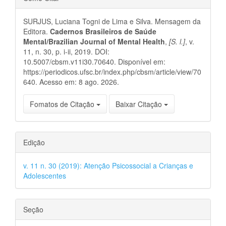
do
SURJUS, Luciana Togni de Lima e Silva. Mensagem da
artigo
Editora.
Cadernos Brasileiros de Saúde
Mental/Brazilian Journal of Mental Health
,
[S. l.]
, v.
11, n. 30, p. i-ii, 2019. DOI:
10.5007/cbsm.v11i30.70640. Disponível em:
https://periodicos.ufsc.br/index.php/cbsm/article/view/70
640. Acesso em: 8 ago. 2026.
Fomatos de Citação
Baixar Citação
Edição
v. 11 n. 30 (2019): Atenção Psicossocial a Crianças e
Adolescentes
Seção