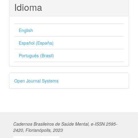
Idioma
English
Español (España)
Português (Brasil)
Desenvolvido
Open Journal Systems
por
Cadernos
Br
asileiros
de Saúde Mental, e-ISSN 2595-
2420, Florianópolis, 2023