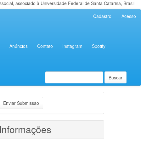
cial, associado à Universidade Federal de Santa Catarina, Brasil.
Cadastro
Acesso
Anúncios
Contato
Instagram
Spotify
Buscar
nviar
Enviar Submissão
ubmissão
Informações