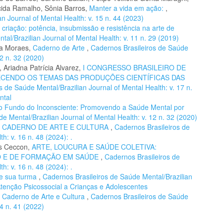
cida Ramalho, Sônia Barros,
Manter a vida em ação:
,
n Journal of Mental Health: v. 15 n. 44 (2023)
 criação: potência, insubmissão e resistência na arte de
al/Brazilian Journal of Mental Health: v. 11 n. 29 (2019)
la Moraes,
Caderno de Arte
,
Cadernos Brasileiros de Saúde
12 n. 32 (2020)
 Ariadna Patrícia Alvarez,
I CONGRESSO BRASILEIRO DE
ECENDO OS TEMAS DAS PRODUÇÕES CIENTÍFICAS DAS
s de Saúde Mental/Brazilian Journal of Mental Health: v. 17 n.
ntal
o Fundo do Inconsciente: Promovendo a Saúde Mental por
e Mental/Brazilian Journal of Mental Health: v. 12 n. 32 (2020)
,
CADERNO DE ARTE E CULTURA
,
Cadernos Brasileiros de
h: v. 16 n. 48 (2024): .
es Ceccon,
ARTE, LOUCURA E SAÚDE COLETIVA:
O E DE FORMAÇÃO EM SAÚDE
,
Cadernos Brasileiros de
h: v. 16 n. 48 (2024): .
 e sua turma
,
Cadernos Brasileiros de Saúde Mental/Brazilian
 Atenção Psicossocial a Crianças e Adolescentes
,
Caderno de Arte e Cultura
,
Cadernos Brasileiros de Saúde
14 n. 41 (2022)