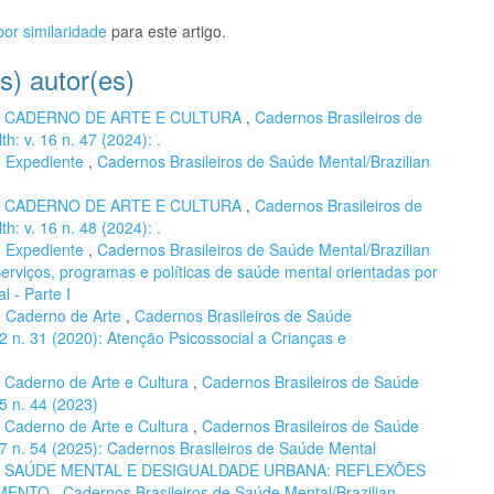
or similaridade
para este artigo.
s) autor(es)
,
CADERNO DE ARTE E CULTURA
,
Cadernos Brasileiros de
h: v. 16 n. 47 (2024): .
,
Expediente
,
Cadernos Brasileiros de Saúde Mental/Brazilian
,
CADERNO DE ARTE E CULTURA
,
Cadernos Brasileiros de
h: v. 16 n. 48 (2024): .
,
Expediente
,
Cadernos Brasileiros de Saúde Mental/Brazilian
 Serviços, programas e políticas de saúde mental orientadas por
 - Parte I
,
Caderno de Arte
,
Cadernos Brasileiros de Saúde
12 n. 31 (2020): Atenção Psicossocial a Crianças e
,
Caderno de Arte e Cultura
,
Cadernos Brasileiros de Saúde
15 n. 44 (2023)
,
Caderno de Arte e Cultura
,
Cadernos Brasileiros de Saúde
 17 n. 54 (2025): Cadernos Brasileiros de Saúde Mental
,
SAÚDE MENTAL E DESIGUALDADE URBANA: REFLEXÕES
IMENTO
,
Cadernos Brasileiros de Saúde Mental/Brazilian