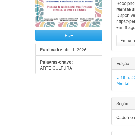
Rodolpho 
Mental/B
Disponíve
https://p
em: 8 ago
PDF
Fomato
Publicado:
abr. 1, 2026
Palavras-chave:
Edição
ARTE CULTURA
v. 18 n. 
Mental
Seção
Caderno d