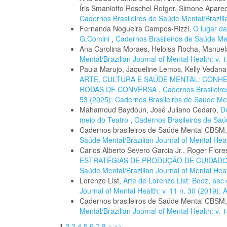
Íris Smaniotto Roschel Rotger, Simone Apare
Cadernos Brasileiros de Saúde Mental/Brazilia
Fernanda Nogueira Campos-Rizzi,
O lugar da
G.Comini
,
Cadernos Brasileiros de Saúde Ment
Ana Carolina Moraes, Heloisa Rocha, Manue
Mental/Brazilian Journal of Mental Health: v. 
Paula Marujo, Jaqueline Lemos, Kelly Vedana,
ARTE, CULTURA E SAÚDE MENTAL: CONH
RODAS DE CONVERSA
,
Cadernos Brasileiro
53 (2025): Cadernos Brasileiros de Saúde Me
Mahamoud Baydoun, José Juliano Cedaro,
D
meio do Teatro
,
Cadernos Brasileiros de Saúd
Cadernos brasileiros de Saúde Mental CBSM
Saúde Mental/Brazilian Journal of Mental Healt
Carlos Alberto Severo Garcia Jr., Roger Flor
ESTRATÉGIAS DE PRODUÇÃO DE CUIDAD
Saúde Mental/Brazilian Journal of Mental Healt
Lorenzo List,
Arte de Lorenzo List: Booz, aac
Journal of Mental Health: v. 11 n. 30 (2019):
Cadernos brasileiros de Saúde Mental CBSM
Mental/Brazilian Journal of Mental Health: v. 
1
2
3
4
5
6
7
8
>
>>