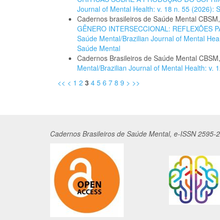
Journal of Mental Health: v. 18 n. 55 (2026):
Cadernos brasileiros de Saúde Mental CBSM
GÊNERO INTERSECCIONAL: REFLEXÕES P
Saúde Mental/Brazilian Journal of Mental Heal
Saúde Mental
Cadernos Brasileiros de Saúde Mental CBSM
Mental/Brazilian Journal of Mental Health: v. 
<<
<
1
2
3
4
5
6
7
8
9
>
>>
Cadernos
Br
asileiros
de Saúde Mental, e-ISSN 2595-2