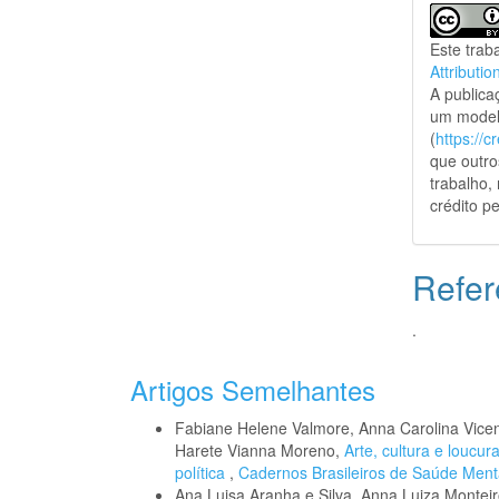
Este trab
Attributio
A public
um model
(
https://
que outro
trabalho,
crédito pe
Refer
.
Artigos Semelhantes
Fabiane Helene Valmore, Anna Carolina Vicent
Harete Vianna Moreno,
Arte, cultura e loucu
política
,
Cadernos Brasileiros de Saúde Mental
Ana Luisa Aranha e Silva, Anna Luiza Monteiro