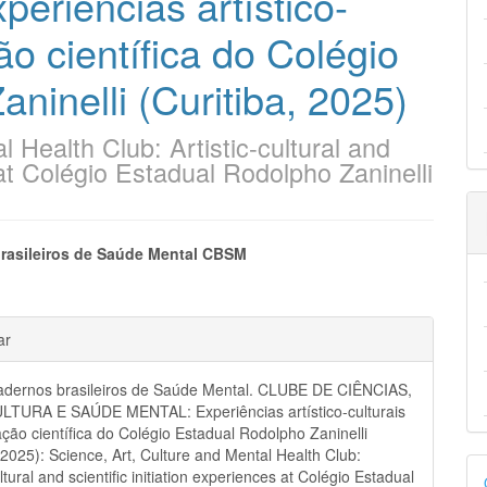
riências artístico-
ção científica do Colégio
ninelli (Curitiba, 2025)
 Health Club: Artistic-cultural and
s at Colégio Estadual Rodolpho Zaninelli
eúdo
rasileiros de Saúde Mental CBSM
hes
ar
pal
dernos brasileiros de Saúde Mental. CLUBE DE CIÊNCIAS,
LTURA E SAÚDE MENTAL: Experiências artístico-culturais
iação científica do Colégio Estadual Rodolpho Zaninelli
, 2025): Science, Art, Culture and Mental Health Club:
D
ultural and scientific initiation experiences at Colégio Estadual