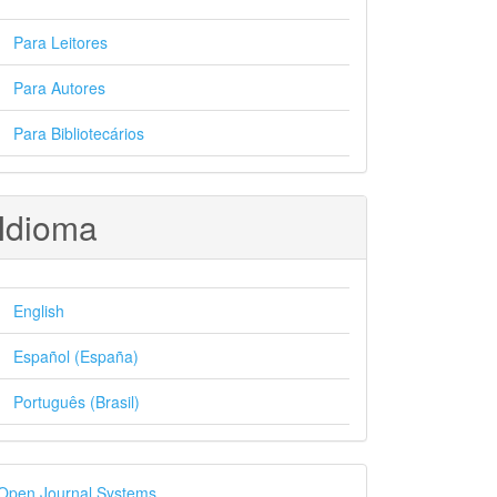
Para Leitores
Para Autores
Para Bibliotecários
Idioma
English
Español (España)
Português (Brasil)
esenvolvido
Open Journal Systems