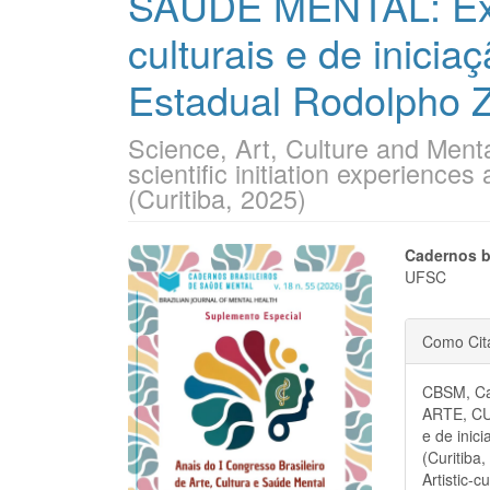
SAÚDE MENTAL: Expe
culturais e de inicia
Estadual Rodolpho Za
Science, Art, Culture and Mental
scientific initiation experience
(Curitiba, 2025)
Barra
Cont
Cadernos b
UFSC
lateral
do
Detal
de
artigo
Como Cit
do
artigos
princi
CBSM, Ca
artigo
ARTE, CU
e de inic
(Curitiba
Artistic-c