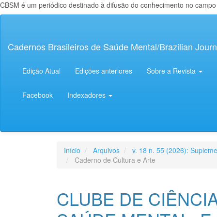
CBSM é um periódico destinado à difusão do conhecimento no campo da
Navegação
Principal
Conteúdo
Cadernos Brasileiros de Saúde Mental/Brazilian Journ
principal
Barra
Lateral
Edição Atual
Edições anteriores
Sobre a Revista
Facebook
Indexadores
Início
Arquivos
v. 18 n. 55 (2026): Supleme
Caderno de Cultura e Arte
CLUBE DE CIÊNCIA