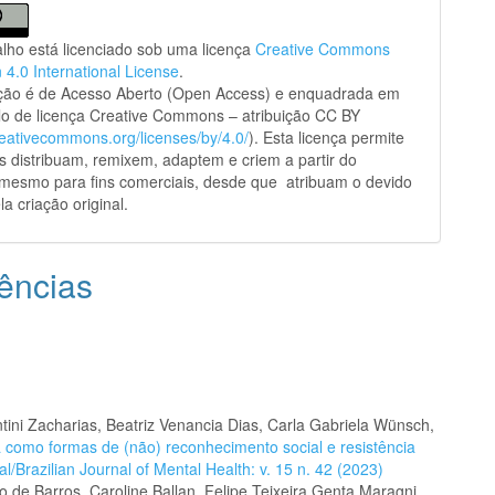
alho está licenciado sob uma licença
Creative Commons
n 4.0 International License
.
ação é de Acesso Aberto (Open Access) e enquadrada em
o de licença Creative Commons – atribuição CC BY
creativecommons.org/licenses/by/4.0/
). Esta licença permite
s distribuam, remixem, adaptem e criem a partir do
 mesmo para fins comerciais, desde que atribuam o devido
la criação original.
ências
ini Zacharias, Beatriz Venancia Dias, Carla Gabriela Wünsch,
ra como formas de (não) reconhecimento social e resistência
/Brazilian Journal of Mental Health: v. 15 n. 42 (2023)
 de Barros, Caroline Ballan, Felipe Teixeira Genta Maragni,