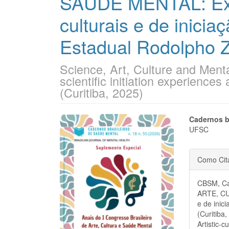
SAÚDE MENTAL: Expe
culturais e de inicia
Estadual Rodolpho Za
Science, Art, Culture and Mental
scientific initiation experience
(Curitiba, 2025)
Barra
Cont
Cadernos b
UFSC
lateral
do
Detal
de
artigo
Como Cit
do
artigos
princi
CBSM, Ca
artigo
ARTE, CU
e de inic
(Curitiba
Artistic-c