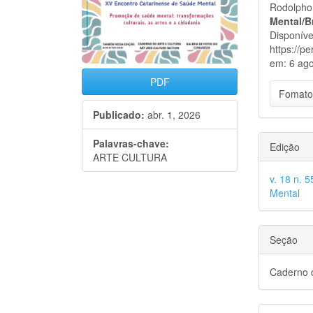
Rodolpho 
Mental/B
Disponíve
https://p
em: 6 ago
PDF
Fomato
Publicado:
abr. 1, 2026
Palavras-chave:
Edição
ARTE CULTURA
v. 18 n. 
Mental
Seção
Caderno d