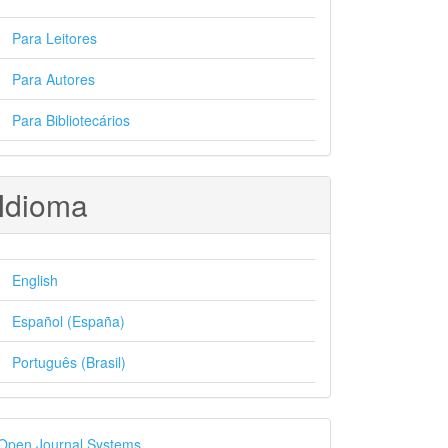
Para Leitores
Para Autores
Para Bibliotecários
Idioma
English
Español (España)
Português (Brasil)
esenvolvido
Open Journal Systems