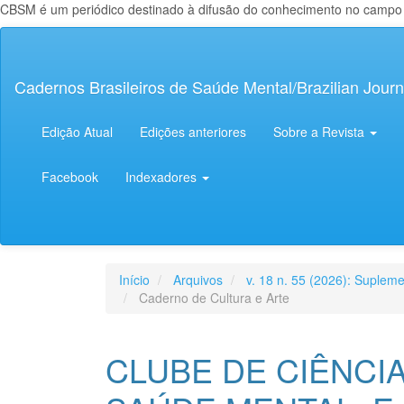
CBSM é um periódico destinado à difusão do conhecimento no campo da
Navegação
Principal
Conteúdo
Cadernos Brasileiros de Saúde Mental/Brazilian Journ
principal
Barra
Lateral
Edição Atual
Edições anteriores
Sobre a Revista
Facebook
Indexadores
Início
Arquivos
v. 18 n. 55 (2026): Supleme
Caderno de Cultura e Arte
CLUBE DE CIÊNCIA