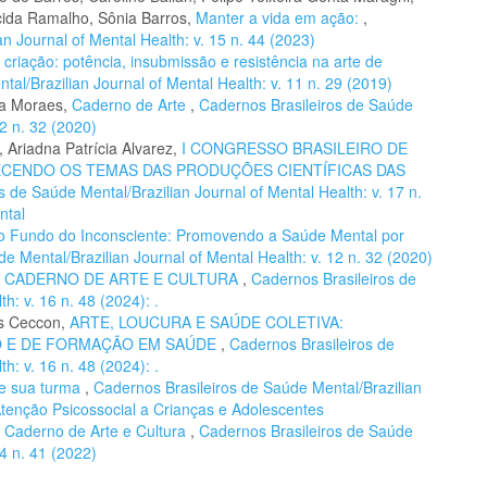
cida Ramalho, Sônia Barros,
Manter a vida em ação:
,
n Journal of Mental Health: v. 15 n. 44 (2023)
 criação: potência, insubmissão e resistência na arte de
al/Brazilian Journal of Mental Health: v. 11 n. 29 (2019)
la Moraes,
Caderno de Arte
,
Cadernos Brasileiros de Saúde
12 n. 32 (2020)
 Ariadna Patrícia Alvarez,
I CONGRESSO BRASILEIRO DE
ECENDO OS TEMAS DAS PRODUÇÕES CIENTÍFICAS DAS
s de Saúde Mental/Brazilian Journal of Mental Health: v. 17 n.
ntal
o Fundo do Inconsciente: Promovendo a Saúde Mental por
e Mental/Brazilian Journal of Mental Health: v. 12 n. 32 (2020)
,
CADERNO DE ARTE E CULTURA
,
Cadernos Brasileiros de
h: v. 16 n. 48 (2024): .
es Ceccon,
ARTE, LOUCURA E SAÚDE COLETIVA:
O E DE FORMAÇÃO EM SAÚDE
,
Cadernos Brasileiros de
h: v. 16 n. 48 (2024): .
 e sua turma
,
Cadernos Brasileiros de Saúde Mental/Brazilian
 Atenção Psicossocial a Crianças e Adolescentes
,
Caderno de Arte e Cultura
,
Cadernos Brasileiros de Saúde
14 n. 41 (2022)