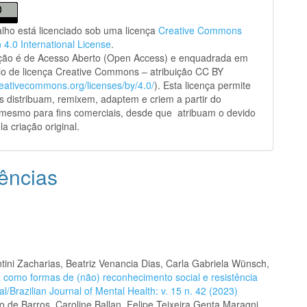
alho está licenciado sob uma licença
Creative Commons
n 4.0 International License
.
ação é de Acesso Aberto (Open Access) e enquadrada em
o de licença Creative Commons – atribuição CC BY
creativecommons.org/licenses/by/4.0/
). Esta licença permite
s distribuam, remixem, adaptem e criem a partir do
 mesmo para fins comerciais, desde que atribuam o devido
la criação original.
ências
ini Zacharias, Beatriz Venancia Dias, Carla Gabriela Wünsch,
ra como formas de (não) reconhecimento social e resistência
/Brazilian Journal of Mental Health: v. 15 n. 42 (2023)
 de Barros, Caroline Ballan, Felipe Teixeira Genta Maragni,