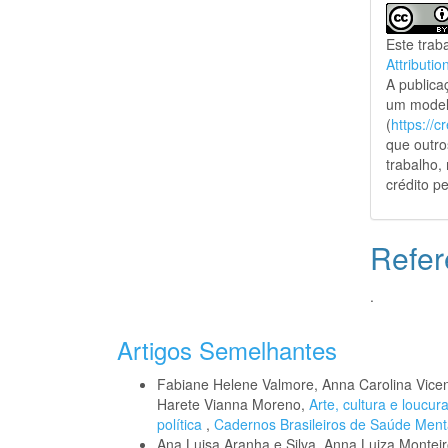
Este trab
Attributio
A public
um model
(
https://
que outro
trabalho,
crédito pe
Refer
.
Artigos Semelhantes
Fabiane Helene Valmore, Anna Carolina Vicent
Harete Vianna Moreno,
Arte, cultura e loucu
política
,
Cadernos Brasileiros de Saúde Mental
Ana Luisa Aranha e Silva, Anna Luiza Monteiro