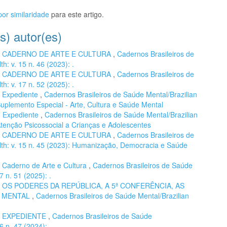
or similaridade
para este artigo.
s) autor(es)
,
CADERNO DE ARTE E CULTURA
,
Cadernos Brasileiros de
h: v. 15 n. 46 (2023): .
,
CADERNO DE ARTE E CULTURA
,
Cadernos Brasileiros de
h: v. 17 n. 52 (2025): .
,
Expediente
,
Cadernos Brasileiros de Saúde Mental/Brazilian
 Suplemento Especial - Arte, Cultura e Saúde Mental
,
Expediente
,
Cadernos Brasileiros de Saúde Mental/Brazilian
 Atenção Psicossocial a Crianças e Adolescentes
,
CADERNO DE ARTE E CULTURA
,
Cadernos Brasileiros de
lth: v. 15 n. 45 (2023): Humanização, Democracia e Saúde
,
Caderno de Arte e Cultura
,
Cadernos Brasileiros de Saúde
7 n. 51 (2025): .
,
OS PODERES DA REPÚBLICA, A 5ª CONFERÊNCIA, AS
E MENTAL
,
Cadernos Brasileiros de Saúde Mental/Brazilian
,
EXPEDIENTE
,
Cadernos Brasileiros de Saúde
6 n. 47 (2024): .