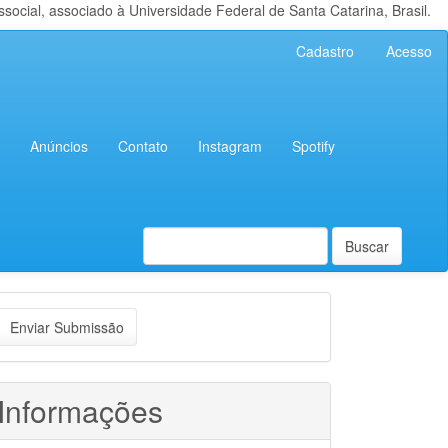
cial, associado à Universidade Federal de Santa Catarina, Brasil.
Cadastro
Acesso
Anúncios
Contato
Instagram
Spotify
Buscar
nviar
Enviar Submissão
ubmissão
Informações