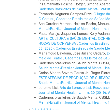
Íris Smaniotto Roschel Rotger, Simone Apare
Cadernos Brasileiros de Saúde Mental/Brazilia
Fernanda Nogueira Campos-Rizzi,
O lugar da
G.Comini
,
Cadernos Brasileiros de Saúde Ment
Ana Carolina Moraes, Heloisa Rocha, Manue
Mental/Brazilian Journal of Mental Health: v. 
Paula Marujo, Jaqueline Lemos, Kelly Vedana,
ARTE, CULTURA E SAÚDE MENTAL: CONH
RODAS DE CONVERSA
,
Cadernos Brasileiro
53 (2025): Cadernos Brasileiros de Saúde Me
Mahamoud Baydoun, José Juliano Cedaro,
D
meio do Teatro
,
Cadernos Brasileiros de Saúd
Cadernos brasileiros de Saúde Mental CBSM
Saúde Mental/Brazilian Journal of Mental Healt
Carlos Alberto Severo Garcia Jr., Roger Flor
ESTRATÉGIAS DE PRODUÇÃO DE CUIDAD
Saúde Mental/Brazilian Journal of Mental Healt
Lorenzo List,
Arte de Lorenzo List: Booz, aac
Journal of Mental Health: v. 11 n. 30 (2019):
Cadernos brasileiros de Saúde Mental CBSM
Mental/Brazilian Journal of Mental Health: v. 
1
2
3
4
5
6
7
8
>
>>