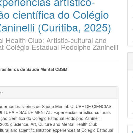
riências artístico-
ção científica do Colégio
ninelli (Curitiba, 2025)
 Health Club: Artistic-cultural and
s at Colégio Estadual Rodolpho Zaninelli
eúdo
rasileiros de Saúde Mental CBSM
hes
ar
pal
dernos brasileiros de Saúde Mental. CLUBE DE CIÊNCIAS,
LTURA E SAÚDE MENTAL: Experiências artístico-culturais
iação científica do Colégio Estadual Rodolpho Zaninelli
, 2025): Science, Art, Culture and Mental Health Club:
D
ultural and scientific initiation experiences at Colégio Estadual