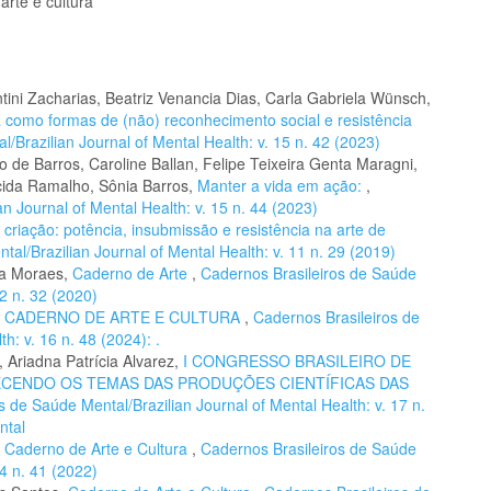
arte e cultura
ini Zacharias, Beatriz Venancia Dias, Carla Gabriela Wünsch,
ra como formas de (não) reconhecimento social e resistência
/Brazilian Journal of Mental Health: v. 15 n. 42 (2023)
 de Barros, Caroline Ballan, Felipe Teixeira Genta Maragni,
cida Ramalho, Sônia Barros,
Manter a vida em ação:
,
n Journal of Mental Health: v. 15 n. 44 (2023)
 criação: potência, insubmissão e resistência na arte de
al/Brazilian Journal of Mental Health: v. 11 n. 29 (2019)
la Moraes,
Caderno de Arte
,
Cadernos Brasileiros de Saúde
12 n. 32 (2020)
,
CADERNO DE ARTE E CULTURA
,
Cadernos Brasileiros de
h: v. 16 n. 48 (2024): .
 Ariadna Patrícia Alvarez,
I CONGRESSO BRASILEIRO DE
ECENDO OS TEMAS DAS PRODUÇÕES CIENTÍFICAS DAS
s de Saúde Mental/Brazilian Journal of Mental Health: v. 17 n.
ntal
,
Caderno de Arte e Cultura
,
Cadernos Brasileiros de Saúde
14 n. 41 (2022)