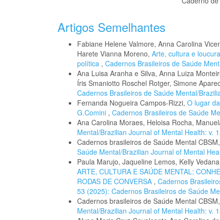
Caderno de 
Artigos Semelhantes
Fabiane Helene Valmore, Anna Carolina Vicent
Harete Vianna Moreno,
Arte, cultura e loucu
política
,
Cadernos Brasileiros de Saúde Mental
Ana Luisa Aranha e Silva, Anna Luiza Monteiro
Íris Smaniotto Roschel Rotger, Simone Apare
Cadernos Brasileiros de Saúde Mental/Brazilia
Fernanda Nogueira Campos-Rizzi,
O lugar da
G.Comini
,
Cadernos Brasileiros de Saúde Ment
Ana Carolina Moraes, Heloisa Rocha, Manue
Mental/Brazilian Journal of Mental Health: v. 
Cadernos brasileiros de Saúde Mental CBSM
Saúde Mental/Brazilian Journal of Mental Healt
Paula Marujo, Jaqueline Lemos, Kelly Vedana,
ARTE, CULTURA E SAÚDE MENTAL: CONH
RODAS DE CONVERSA
,
Cadernos Brasileiro
53 (2025): Cadernos Brasileiros de Saúde Me
Cadernos brasileiros de Saúde Mental CBSM
Mental/Brazilian Journal of Mental Health: v. 