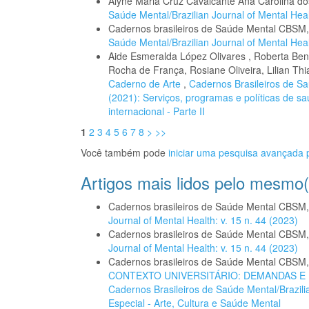
Alyne Maria Cruz Cavalcante Ana Carolina d
Saúde Mental/Brazilian Journal of Mental Heal
Cadernos brasileiros de Saúde Mental CBSM
Saúde Mental/Brazilian Journal of Mental Healt
Aide Esmeralda López Olivares , Roberta Ben
Rocha de França, Rosiane Oliveira, Lilian T
Caderno de Arte
,
Cadernos Brasileiros de Saú
(2021): Serviços, programas e políticas de s
internacional - Parte II
1
2
3
4
5
6
7
8
>
>>
Você também pode
iniciar uma pesquisa avançada p
Artigos mais lidos pelo mesmo(
Cadernos brasileiros de Saúde Mental CBSM
Journal of Mental Health: v. 15 n. 44 (2023)
Cadernos brasileiros de Saúde Mental CBSM
Journal of Mental Health: v. 15 n. 44 (2023)
Cadernos brasileiros de Saúde Mental CBSM
CONTEXTO UNIVERSITÁRIO: DEMANDAS 
Cadernos Brasileiros de Saúde Mental/Brazilia
Especial - Arte, Cultura e Saúde Mental