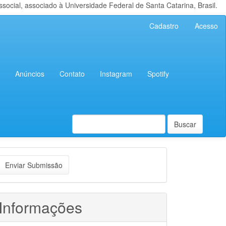
cial, associado à Universidade Federal de Santa Catarina, Brasil.
Cadastro
Acesso
Anúncios
Contato
Instagram
Spotify
Buscar
nviar
Enviar Submissão
ubmissão
Informações