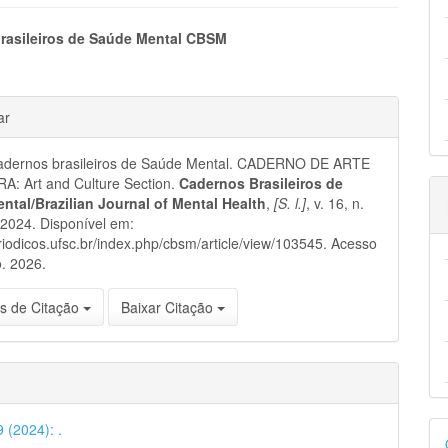
eúdo
rasileiros de Saúde Mental CBSM
hes
ar
pal
dernos brasileiros de Saúde Mental. CADERNO DE ARTE
A: Art and Culture Section.
Cadernos Brasileiros de
ntal/Brazilian Journal of Mental Health
,
[S. l.]
, v. 16, n.
i, 2024. Disponível em:
eriodicos.ufsc.br/index.php/cbsm/article/view/103545. Acesso
. 2026.
s de Citação
Baixar Citação
D
9 (2024): .