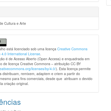
p
e Cultura e Arte
alho está licenciado sob uma licença
Creative Commons
n 4.0 International License
.
ação é de Acesso Aberto (Open Access) e enquadrada em
o de licença Creative Commons – atribuição CC BY
creativecommons.org/licenses/by/4.0/
). Esta licença permite
s distribuam, remixem, adaptem e criem a partir do
 mesmo para fins comerciais, desde que atribuam o devido
la criação original.
ências