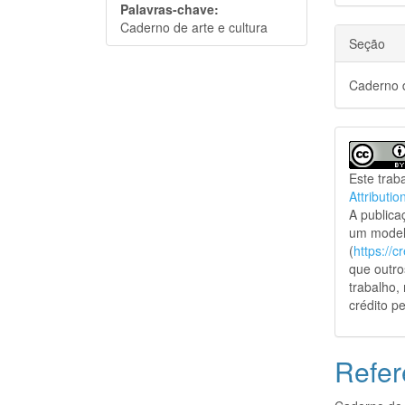
Palavras-chave:
Caderno de arte e cultura
Seção
Caderno d
Este trab
Attributio
A public
um model
(
https://
que outro
trabalho,
crédito pe
Refer