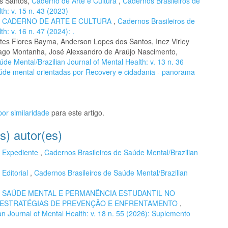
os Santos,
Caderno de Arte e Cultura
,
Cadernos Brasileiros de
th: v. 15 n. 43 (2023)
,
CADERNO DE ARTE E CULTURA
,
Cadernos Brasileiros de
h: v. 16 n. 47 (2024): .
tes Flores Bayma, Anderson Lopes dos Santos, Inez Virley
hiago Montanha, José Alexsandro de Araújo Nascimento,
de Mental/Brazilian Journal of Mental Health: v. 13 n. 36
aúde mental orientadas por Recovery e cidadania - panorama
or similaridade
para este artigo.
s) autor(es)
,
Expediente
,
Cadernos Brasileiros de Saúde Mental/Brazilian
,
Editorial
,
Cadernos Brasileiros de Saúde Mental/Brazilian
,
SAÚDE MENTAL E PERMANÊNCIA ESTUDANTIL NO
E ESTRATÉGIAS DE PREVENÇÃO E ENFRENTAMENTO
,
n Journal of Mental Health: v. 18 n. 55 (2026): Suplemento