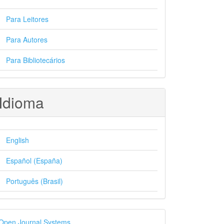
Para Leitores
Para Autores
Para Bibliotecários
Idioma
English
Español (España)
Português (Brasil)
esenvolvido
Open Journal Systems