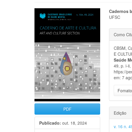
Barra
Cont
Cadernos b
UFSC
lateral
do
Detal
de
artigo
Como Cit
do
artigos
princi
CBSM, Ca
artigo
E CULTUR
Saúde Me
49, p. i-i
https://p
em: 7 ago
Fomato
PDF
Edição
Publicado:
out. 18, 2024
v. 16 n. 4