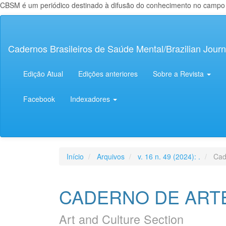
CBSM é um periódico destinado à difusão do conhecimento no campo da
Navegação
Principal
Conteúdo
Cadernos Brasileiros de Saúde Mental/Brazilian Journ
principal
Barra
Lateral
Edição Atual
Edições anteriores
Sobre a Revista
Facebook
Indexadores
Início
Arquivos
v. 16 n. 49 (2024): .
Cade
CADERNO DE ART
Art and Culture Section