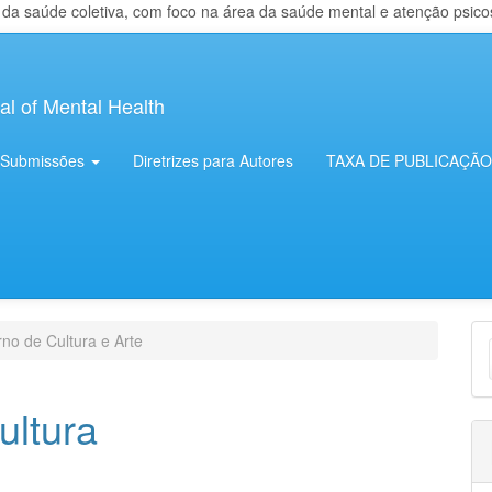
 saúde coletiva, com foco na área da saúde mental e atenção psicosso
al of Mental Health
Submissões
Diretrizes para Autores
TAXA DE PUBLICAÇÃO
E
no de Cultura e Arte
S
ultura