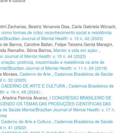
arte e cultura
ini Zacharias, Beatriz Venancia Dias, Carla Gabriela Wünsch,
ra como formas de (não) reconhecimento social e resistência
/Brazilian Journal of Mental Health: v. 15 n. 42 (2023)
 de Barros, Caroline Ballan, Felipe Teixeira Genta Maragni,
cida Ramalho, Sônia Barros,
Manter a vida em ação:
,
n Journal of Mental Health: v. 15 n. 44 (2023)
 criação: potência, insubmissão e resistência na arte de
al/Brazilian Journal of Mental Health: v. 11 n. 29 (2019)
la Moraes,
Caderno de Arte
,
Cadernos Brasileiros de Saúde
12 n. 32 (2020)
,
CADERNO DE ARTE E CULTURA
,
Cadernos Brasileiros de
h: v. 16 n. 48 (2024): .
 Ariadna Patrícia Alvarez,
I CONGRESSO BRASILEIRO DE
ECENDO OS TEMAS DAS PRODUÇÕES CIENTÍFICAS DAS
s de Saúde Mental/Brazilian Journal of Mental Health: v. 17 n.
ntal
,
Caderno de Arte e Cultura
,
Cadernos Brasileiros de Saúde
14 n. 41 (2022)