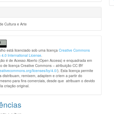
p
e Cultura e Arte
alho está licenciado sob uma licença
Creative Commons
n 4.0 International License
.
ação é de Acesso Aberto (Open Access) e enquadrada em
o de licença Creative Commons – atribuição CC BY
creativecommons.org/licenses/by/4.0/
). Esta licença permite
s distribuam, remixem, adaptem e criem a partir do
 mesmo para fins comerciais, desde que atribuam o devido
la criação original.
ências