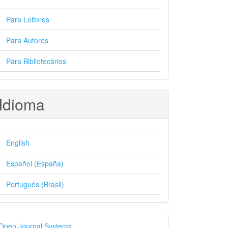
Para Leitores
Para Autores
Para Bibliotecários
Idioma
English
Español (España)
Português (Brasil)
esenvolvido
Open Journal Systems