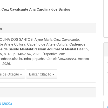
eúdo
a Cruz Cavalcante Ana Carolina dos Santos
hes
ar
pal
LINA DOS SANTOS, Alyne Maria Cruz Cavalcante.
e Arte e Cultura: Caderno de Arte e Cultura.
Cadernos
ros de Saúde Mental/Brazilian Journal of Mental Health
,
 15, n. 43, p. 143–154, 2023. Disponível em:
eriodicos.ufsc.br/index.php/cbsm/article/view/95223. Acesso
. 2026.
s de Citação
Baixar Citação
D
43 (2023)