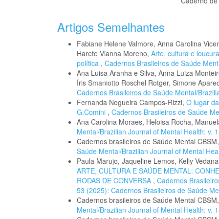
Caderno de 
Artigos Semelhantes
Fabiane Helene Valmore, Anna Carolina Vicent
Harete Vianna Moreno,
Arte, cultura e loucu
política
,
Cadernos Brasileiros de Saúde Mental
Ana Luisa Aranha e Silva, Anna Luiza Monteiro
Íris Smaniotto Roschel Rotger, Simone Apare
Cadernos Brasileiros de Saúde Mental/Brazilia
Fernanda Nogueira Campos-Rizzi,
O lugar da
G.Comini
,
Cadernos Brasileiros de Saúde Ment
Ana Carolina Moraes, Heloisa Rocha, Manue
Mental/Brazilian Journal of Mental Health: v. 
Cadernos brasileiros de Saúde Mental CBSM
Saúde Mental/Brazilian Journal of Mental Healt
Paula Marujo, Jaqueline Lemos, Kelly Vedana,
ARTE, CULTURA E SAÚDE MENTAL: CONH
RODAS DE CONVERSA
,
Cadernos Brasileiro
53 (2025): Cadernos Brasileiros de Saúde Me
Cadernos brasileiros de Saúde Mental CBSM
Mental/Brazilian Journal of Mental Health: v. 