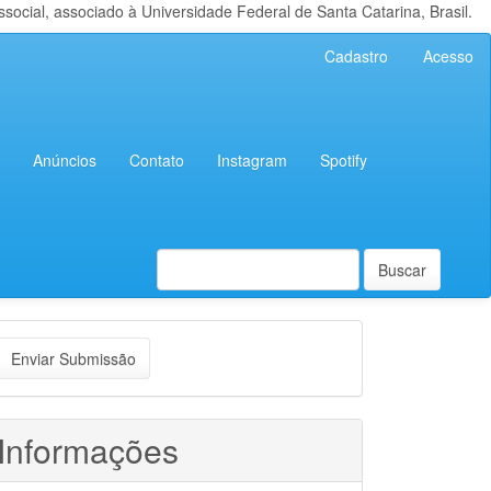
cial, associado à Universidade Federal de Santa Catarina, Brasil.
Cadastro
Acesso
Anúncios
Contato
Instagram
Spotify
Buscar
nviar
Enviar Submissão
ubmissão
Informações