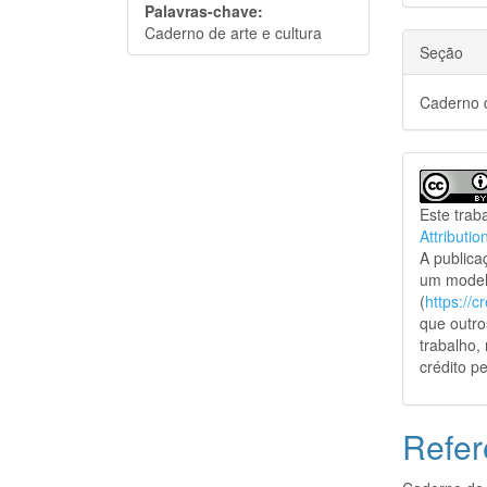
Palavras-chave:
Caderno de arte e cultura
Seção
Caderno d
Este trab
Attributio
A public
um model
(
https://
que outro
trabalho,
crédito pe
Refer