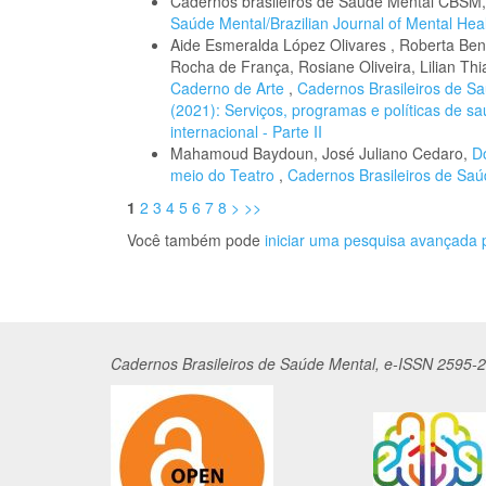
Cadernos brasileiros de Saúde Mental CBSM
Saúde Mental/Brazilian Journal of Mental Healt
Aide Esmeralda López Olivares , Roberta Ben
Rocha de França, Rosiane Oliveira, Lilian T
Caderno de Arte
,
Cadernos Brasileiros de Saú
(2021): Serviços, programas e políticas de s
internacional - Parte II
Mahamoud Baydoun, José Juliano Cedaro,
D
meio do Teatro
,
Cadernos Brasileiros de Saúd
1
2
3
4
5
6
7
8
>
>>
Você também pode
iniciar uma pesquisa avançada p
Cadernos
Br
asileiros
de Saúde Mental, e-ISSN 2595-2