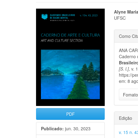
Barra
Cont
Alyne Mari
UFSC
lateral
do
Detal
de
artigo
Como Cit
do
artigos
princi
ANA CARO
artigo
Caderno d
Brasilei
[S. l.]
, v.
https://p
em: 8 ago
Fomato
PDF
Edição
Publicado:
jun. 30, 2023
v. 15 n. 