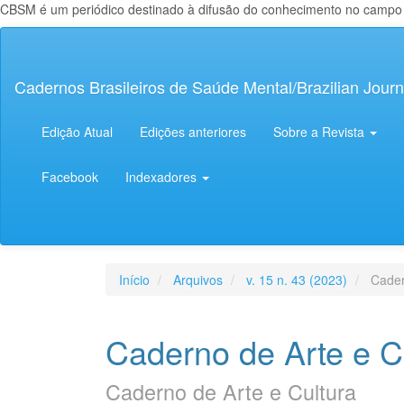
CBSM é um periódico destinado à difusão do conhecimento no campo da
Navegação
Principal
Conteúdo
Cadernos Brasileiros de Saúde Mental/Brazilian Journ
principal
Barra
Lateral
Edição Atual
Edições anteriores
Sobre a Revista
Facebook
Indexadores
Início
Arquivos
v. 15 n. 43 (2023)
Cader
Caderno de Arte e C
Caderno de Arte e Cultura