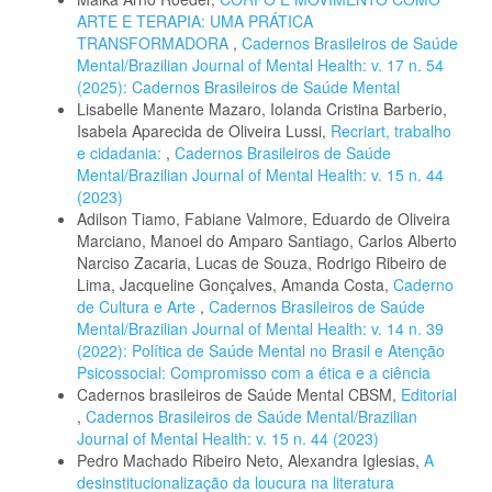
ARTE E TERAPIA: UMA PRÁTICA
TRANSFORMADORA
,
Cadernos Brasileiros de Saúde
Mental/Brazilian Journal of Mental Health: v. 17 n. 54
(2025): Cadernos Brasileiros de Saúde Mental
Lisabelle Manente Mazaro, Iolanda Cristina Barberio,
Isabela Aparecida de Oliveira Lussi,
Recriart, trabalho
e cidadania:
,
Cadernos Brasileiros de Saúde
Mental/Brazilian Journal of Mental Health: v. 15 n. 44
(2023)
Adilson Tiamo, Fabiane Valmore, Eduardo de Oliveira
Marciano, Manoel do Amparo Santiago, Carlos Alberto
Narciso Zacaria, Lucas de Souza, Rodrigo Ribeiro de
Lima, Jacqueline Gonçalves, Amanda Costa,
Caderno
de Cultura e Arte
,
Cadernos Brasileiros de Saúde
Mental/Brazilian Journal of Mental Health: v. 14 n. 39
(2022): Política de Saúde Mental no Brasil e Atenção
Psicossocial: Compromisso com a ética e a ciência
Cadernos brasileiros de Saúde Mental CBSM,
Editorial
,
Cadernos Brasileiros de Saúde Mental/Brazilian
Journal of Mental Health: v. 15 n. 44 (2023)
Pedro Machado Ribeiro Neto, Alexandra Iglesias,
A
desinstitucionalização da loucura na literatura