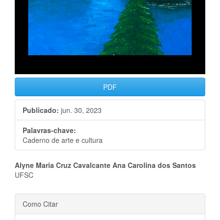
PDF
Publicado:
jun. 30, 2023
Palavras-chave:
Caderno de arte e cultura
Conteúdo
Alyne Maria Cruz Cavalcante Ana Carolina dos Santos
UFSC
do
Detalhes
artigo
Como Citar
do