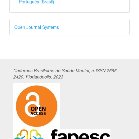
Português (Brasil)
Desenvolvido
Open Journal Systems
por
Cadernos
Br
asileiros
de Saúde Mental, e-ISSN 2595-
2420, Florianópolis, 2023