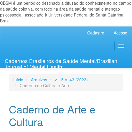
CBSM é um periódico destinado à difusão do conhecimento no campo
da saúde coletiva, com foco na área da saúde mental e atenção
psicossocial, associado à Universidade Federal de Santa Catarina,
Brasil.
Navegação
Cadastro
Acesso
Principal
Conteúdo
Toggl
principal
naviga
Barra
Lateral
Cadernos Brasileiros de Saúde Mental/Brazilian
Journal of Mental Health
Início
Arquivos
v. 15 n. 43 (2023)
Caderno de Cultura e Arte
Caderno de Arte e
Cultura