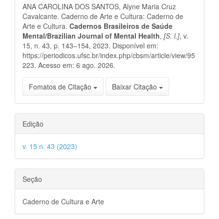
principal
ANA CAROLINA DOS SANTOS, Alyne Maria Cruz
artigo
Cavalcante. Caderno de Arte e Cultura: Caderno de
Arte e Cultura.
Cadernos Brasileiros de Saúde
Mental/Brazilian Journal of Mental Health
,
[S. l.]
, v.
15, n. 43, p. 143–154, 2023. Disponível em:
https://periodicos.ufsc.br/index.php/cbsm/article/view/95
223. Acesso em: 6 ago. 2026.
Fomatos de Citação
Baixar Citação
Edição
v. 15 n. 43 (2023)
Seção
Caderno de Cultura e Arte