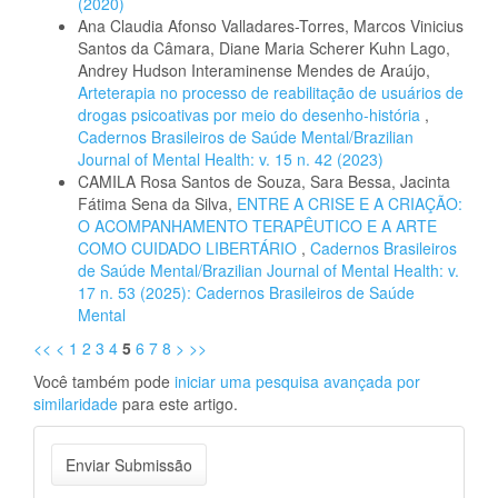
(2020)
Ana Claudia Afonso Valladares-Torres, Marcos Vinicius
Santos da Câmara, Diane Maria Scherer Kuhn Lago,
Andrey Hudson Interaminense Mendes de Araújo,
Arteterapia no processo de reabilitação de usuários de
drogas psicoativas por meio do desenho-história
,
Cadernos Brasileiros de Saúde Mental/Brazilian
Journal of Mental Health: v. 15 n. 42 (2023)
CAMILA Rosa Santos de Souza, Sara Bessa, Jacinta
Fátima Sena da Silva,
ENTRE A CRISE E A CRIAÇÃO:
O ACOMPANHAMENTO TERAPÊUTICO E A ARTE
COMO CUIDADO LIBERTÁRIO
,
Cadernos Brasileiros
de Saúde Mental/Brazilian Journal of Mental Health: v.
17 n. 53 (2025): Cadernos Brasileiros de Saúde
Mental
<<
<
1
2
3
4
5
6
7
8
>
>>
Você também pode
iniciar uma pesquisa avançada por
similaridade
para este artigo.
Enviar
Enviar Submissão
Submissão