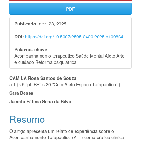
PDF
Publicado:
dez. 23, 2025
DOI:
https://doi.org/10.5007/2595-2420.2025.e109864
Palavras-chave:
Acompanhamento terapeutico Saúde Mental Afeto Arte
e cuidado Reforma psiquiátrica
Conteúdo
CAMILA Rosa Santos de Souza
a:1:{s:5:"pt_BR";s:30:"Com Afeto Espaço Terapêutico";}
do
Sara Bessa
artigo
Jacinta Fátima Sena da Silva
principal
Resumo
O artigo apresenta um relato de experiência sobre o
Acompanhamento Terapêutico (A.T.) como prática clínica