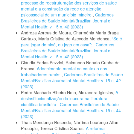
processo de reestruturação dos serviços de saúde
mental e a construção da rede de atenção
psicossocial de um município mineiro
,
Cadernos
Brasileiros de Saúde Mental/Brazilian Journal of
Mental Health: v. 15 n. 42 (2023)
Andreza Abreus de Moura, Charmênia Maria Braga
Cartaxo, Maria Cristina de Azevedo Mendonça,
“Se é
para jogar dominó, eu jogo em casa”:
,
Cadernos
Brasileiros de Saúde Mental/Brazilian Journal of
Mental Health: v. 15 n. 42 (2023)
Cláudia Farias Pezzini, Raimundo Nonato Cunha de
Franca,
Adoecimento mental no contexto dos
trabalhadores rurais:
,
Cadernos Brasileiros de Saúde
Mental/Brazilian Journal of Mental Health: v. 15 n. 42
(2023)
Pedro Machado Ribeiro Neto, Alexandra Iglesias,
A
desinstitucionalização da loucura na literatura
científica brasileira
,
Cadernos Brasileiros de Saúde
Mental/Brazilian Journal of Mental Health: v. 15 n. 44
(2023)
Thaís Mendonça Resende, Nárrima Lourenço Allam
Procópio, Teresa Cristina Soares,
A reforma