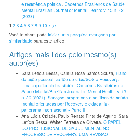
e resistência política
,
Cadernos Brasileiros de Saúde
Mental/Brazilian Journal of Mental Health: v. 15 n. 42
(2023)
1
2
3
4
5
6
7
8
9
10
>
>>
Você também pode
iniciar uma pesquisa avançada por
similaridade
para este artigo.
Artigos mais lidos pelo mesmo(s)
autor(es)
Sara Letícia Bessa, Camila Rosa Santos Souza,
Plano
de ação pessoal, cartão de crise/SOS e Recovery:
Uma experiência brasileira
,
Cadernos Brasileiros de
Saúde Mental/Brazilian Journal of Mental Health: v. 13
n. 36 (2021): Serviços, programas e políticas de saúde
mental orientadas por Recovery e cidadania -
panorama internacional - Parte II
Ana Lúcia Cidade, Paulo Renato Pinto de Aquino, Sara
Letícia Bessa, Walter Ferreira de Oliveira,
O PAPEL
DO PROFISSIONAL DE SAÚDE MENTAL NO
PROCESSO DE RECOVERY: UMA REVISÃO