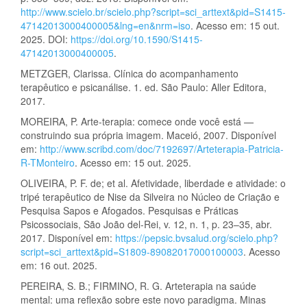
http://www.scielo.br/scielo.php?script=sci_arttext&pid=S1415-
47142013000400005&lng=en&nrm=iso
. Acesso em: 15 out.
2025. DOI:
https://doi.org/10.1590/S1415-
47142013000400005
.
METZGER, Clarissa. Clínica do acompanhamento
terapêutico e psicanálise. 1. ed. São Paulo: Aller Editora,
2017.
MOREIRA, P. Arte-terapia: comece onde você está —
construindo sua própria imagem. Maceió, 2007. Disponível
em:
http://www.scribd.com/doc/7192697/Arteterapia-Patricia-
R-TMonteiro
. Acesso em: 15 out. 2025.
OLIVEIRA, P. F. de; et al. Afetividade, liberdade e atividade: o
tripé terapêutico de Nise da Silveira no Núcleo de Criação e
Pesquisa Sapos e Afogados. Pesquisas e Práticas
Psicossociais, São João del-Rei, v. 12, n. 1, p. 23–35, abr.
2017. Disponível em:
https://pepsic.bvsalud.org/scielo.php?
script=sci_arttext&pid=S1809-89082017000100003
. Acesso
em: 16 out. 2025.
PEREIRA, S. B.; FIRMINO, R. G. Arteterapia na saúde
mental: uma reflexão sobre este novo paradigma. Minas