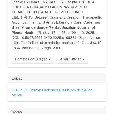
artigo
Leticia; FÁTIMA SENA DA SILVA, Jacinta. ENTRE A
CRISE E A CRIAÇÃO: O ACOMPANHAMENTO
TERAPÊUTICO E A ARTE COMO CUIDADO
LIBERTÁRIO: Between Crisis and Creation: Therapeutic
Accompaniment and Art as Liberatory Care.
Cadernos
Brasileiros de Saúde Mental/Brazilian Journal of
Mental Health
,
[S. l.]
, v. 17, n. 53, p. 99–112, 2025.
DOI: 10.5007/2595-2420.2025.e109864. Disponível em:
https://periodicos.ufsc.br/index.php/cbsm/article/view/10
9864. Acesso em: 7 ago. 2026.
Fomatos de Citação
Baixar Citação
Edição
v. 17 n. 53 (2025): Cadernos Brasileiros de Saúde
Mental
Seção