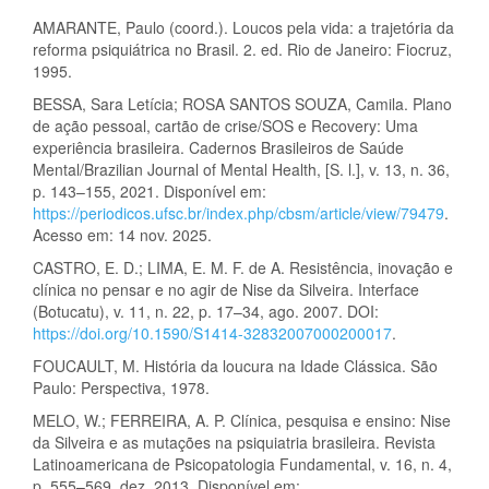
AMARANTE, Paulo (coord.). Loucos pela vida: a trajetória da
reforma psiquiátrica no Brasil. 2. ed. Rio de Janeiro: Fiocruz,
1995.
BESSA, Sara Letícia; ROSA SANTOS SOUZA, Camila. Plano
de ação pessoal, cartão de crise/SOS e Recovery: Uma
experiência brasileira. Cadernos Brasileiros de Saúde
Mental/Brazilian Journal of Mental Health, [S. l.], v. 13, n. 36,
p. 143–155, 2021. Disponível em:
https://periodicos.ufsc.br/index.php/cbsm/article/view/79479
.
Acesso em: 14 nov. 2025.
CASTRO, E. D.; LIMA, E. M. F. de A. Resistência, inovação e
clínica no pensar e no agir de Nise da Silveira. Interface
(Botucatu), v. 11, n. 22, p. 17–34, ago. 2007. DOI:
https://doi.org/10.1590/S1414-32832007000200017
.
FOUCAULT, M. História da loucura na Idade Clássica. São
Paulo: Perspectiva, 1978.
MELO, W.; FERREIRA, A. P. Clínica, pesquisa e ensino: Nise
da Silveira e as mutações na psiquiatria brasileira. Revista
Latinoamericana de Psicopatologia Fundamental, v. 16, n. 4,
p. 555–569, dez. 2013. Disponível em: