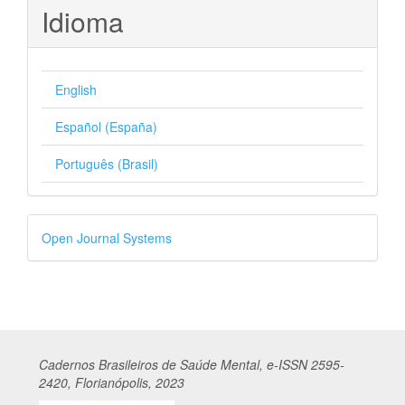
Idioma
English
Español (España)
Português (Brasil)
Desenvolvido
Open Journal Systems
por
Cadernos
Br
asileiros
de Saúde Mental, e-ISSN 2595-
2420, Florianópolis, 2023