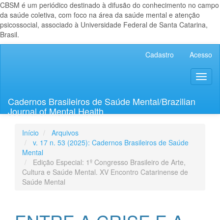
CBSM é um periódico destinado à difusão do conhecimento no campo
da saúde coletiva, com foco na área da saúde mental e atenção
psicossocial, associado à Universidade Federal de Santa Catarina,
Brasil.
Navegação
Cadastro
Acesso
Principal
Conteúdo
Toggl
principal
naviga
Barra
Lateral
Cadernos Brasileiros de Saúde Mental/Brazilian
Journal of Mental Health
Início
Arquivos
v. 17 n. 53 (2025): Cadernos Brasileiros de Saúde
Mental
Edição Especial: 1º Congresso Brasileiro de Arte,
Cultura e Saúde Mental. XV Encontro Catarinense de
Saúde Mental