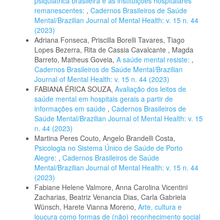
psiquiátrica brasileira e as instituições hospitalares
remanescentes:
,
Cadernos Brasileiros de Saúde
Mental/Brazilian Journal of Mental Health: v. 15 n. 44
(2023)
Adriana Fonseca, Priscilla Borelli Tavares, Tiago
Lopes Bezerra, Rita de Cassia Cavalcante , Magda
Barreto, Matheus Goveia,
A saúde mental resiste:
,
Cadernos Brasileiros de Saúde Mental/Brazilian
Journal of Mental Health: v. 15 n. 44 (2023)
FABIANA ÉRICA SOUZA,
Avaliação dos leitos de
saúde mental em hospitais gerais a partir de
informações em saúde
,
Cadernos Brasileiros de
Saúde Mental/Brazilian Journal of Mental Health: v. 15
n. 44 (2023)
Martina Peres Couto, Angelo Brandelli Costa,
Psicologia no Sistema Único de Saúde de Porto
Alegre:
,
Cadernos Brasileiros de Saúde
Mental/Brazilian Journal of Mental Health: v. 15 n. 44
(2023)
Fabiane Helene Valmore, Anna Carolina Vicentini
Zacharias, Beatriz Venancia Dias, Carla Gabriela
Wünsch, Harete Vianna Moreno,
Arte, cultura e
loucura como formas de (não) reconhecimento social