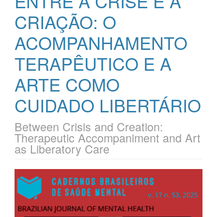
ENTRE A CRISE E A
CRIAÇÃO: O
ACOMPANHAMENTO
TERAPÊUTICO E A
ARTE COMO
CUIDADO LIBERTÁRIO
Between Crisis and Creation:
Therapeutic Accompaniment and Art
as Liberatory Care
Barra
lateral
de