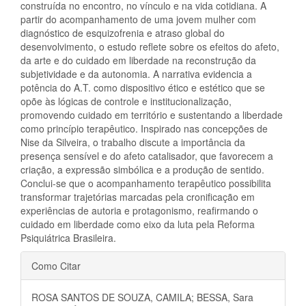
construída no encontro, no vínculo e na vida cotidiana. A
partir do acompanhamento de uma jovem mulher com
diagnóstico de esquizofrenia e atraso global do
desenvolvimento, o estudo reflete sobre os efeitos do afeto,
da arte e do cuidado em liberdade na reconstrução da
subjetividade e da autonomia. A narrativa evidencia a
potência do A.T. como dispositivo ético e estético que se
opõe às lógicas de controle e institucionalização,
promovendo cuidado em território e sustentando a liberdade
como princípio terapêutico. Inspirado nas concepções de
Nise da Silveira, o trabalho discute a importância da
presença sensível e do afeto catalisador, que favorecem a
criação, a expressão simbólica e a produção de sentido.
Conclui-se que o acompanhamento terapêutico possibilita
transformar trajetórias marcadas pela cronificação em
experiências de autoria e protagonismo, reafirmando o
cuidado em liberdade como eixo da luta pela Reforma
Psiquiátrica Brasileira.
Detalhes
Como Citar
do
ROSA SANTOS DE SOUZA, CAMILA; BESSA, Sara