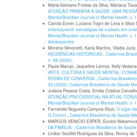
Maria Kelviane Freitas da Silva, Mariana Tava
ATENÇÃO PRIMÁRIA À SAÚDE: UMA REVIS
Mental/Brazilian Journal of Mental Health: v. 1
Camila Exner, Luciana Togni de Lima e Silva
infantojuvenil: estratégias de cuidado em un
Mental/Brazilian Journal of Mental Health: v. 
Adolescentes
Morena Simonetti, Karla Martins, Vládia Jucá
INCIDÊNCIAS HISTÓRICAS
,
Cadernos Brasil
n. 49 (2024): .
Paula Marujo, Jaqueline Lemos, Kelly Vedana,
ARTE, CULTURA E SAÚDE MENTAL: CONH
RODAS DE CONVERSA
,
Cadernos Brasileiro
53 (2025): Cadernos Brasileiros de Saúde Me
Juliana Pessoa Costa, Emilia Cristina Carva
ATENÇÃO PSICOSSOCIAL NA ATUAL CONJ
Mental/Brazilian Journal of Mental Health: v. 1
Fernanda Nogueira Campos-Rizzi,
O lugar da
G.Comini
,
Cadernos Brasileiros de Saúde Ment
MARCOS VENICIO ESPER, Eunice Nakamur
DA FAMÍLIA:
,
Cadernos Brasileiros de Saúde M
Liniker Scolfild Rodrigues da Silva, Ronny de