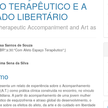
 TERAPÊUTICO E A
DO LIBERTÁRIO
Therapeutic Accompaniment and Art as
eúdo
sa Santos de Souza
t_BR";s:30:"Com Afeto Espaço Terapêutico";}
ima Sena da Silva
pal
mo
resenta um relato de experiência sobre o Acompanhamento
(A.T.) como prática clínica construída no encontro, no vínculo
otidiana. A partir do acompanhamento de uma jovem mulher
tico de esquizofrenia e atraso global do desenvolvimento, o
D
te sobre os efeitos do afeto, da arte e do cuidado em liberdade