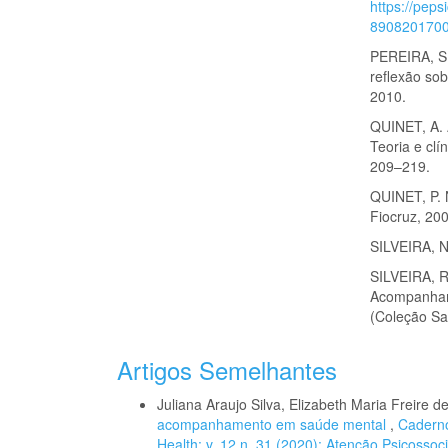
https://peps
890820170
PEREIRA, S.
reflexão so
2010.
QUINET, A. 
Teoria e clí
209–219.
QUINET, P. N
Fiocruz, 20
SILVEIRA, N
SILVEIRA, R
Acompanhamen
(Coleção Sa
Artigos Semelhantes
Juliana Araujo Silva, Elizabeth Maria Freire 
acompanhamento em saúde mental
,
Caderno
Health: v. 12 n. 31 (2020): Atenção Psicossoc