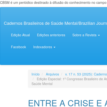
CBSM é um periódico destinado à difusão do conhecimento no campo da
Navegação
Principal
Conteúdo
Cadernos Brasileiros de Saúde Mental/Brazilian Journ
principal
Barra
Lateral
Edição Atual
Edições anteriores
Sobre a Revista
Facebook
Indexadores
Início
Arquivos
v. 17 n. 53 (2025): Cadern
Edição Especial: 1º Congresso Brasileiro de A
Saúde Mental
ENTRE A CRISE E 