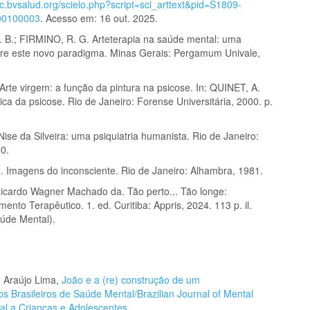
ic.bvsalud.org/scielo.php?script=sci_arttext&pid=S1809-
00100003
. Acesso em: 16 out. 2025.
 B.; FIRMINO, R. G. Arteterapia na saúde mental: uma
bre este novo paradigma. Minas Gerais: Pergamum Univale,
Arte virgem: a função da pintura na psicose. In: QUINET, A.
nica da psicose. Rio de Janeiro: Forense Universitária, 2000. p.
ise da Silveira: uma psiquiatria humanista. Rio de Janeiro:
00.
. Imagens do inconsciente. Rio de Janeiro: Alhambra, 1981.
icardo Wagner Machado da. Tão perto... Tão longe:
to Terapêutico. 1. ed. Curitiba: Appris, 2024. 113 p. il.
úde Mental).
de Araújo Lima,
João e a (re) construção de um
s Brasileiros de Saúde Mental/Brazilian Journal of Mental
ial a Crianças e Adolescentes