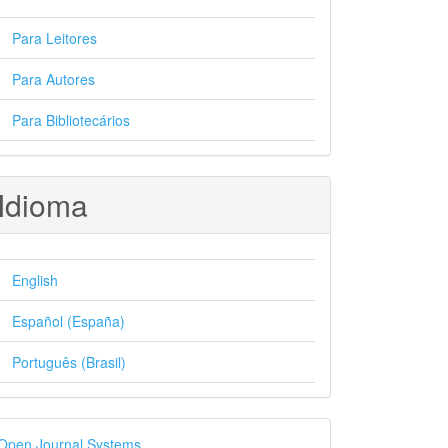
Para Leitores
Para Autores
Para Bibliotecários
Idioma
English
Español (España)
Português (Brasil)
esenvolvido
Open Journal Systems