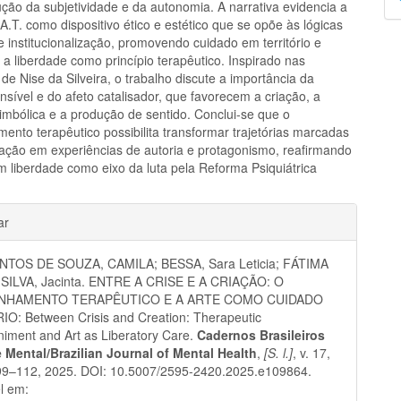
ção da subjetividade e da autonomia. A narrativa evidencia a
p
A.T. como dispositivo ético e estético que se opõe às lógicas
e institucionalização, promovendo cuidado em território e
a liberdade como princípio terapêutico. Inspirado nas
e Nise da Silveira, o trabalho discute a importância da
sível e do afeto catalisador, que favorecem a criação, a
imbólica e a produção de sentido. Conclui-se que o
nto terapêutico possibilita transformar trajetórias marcadas
icação em experiências de autoria e protagonismo, reafirmando
m liberdade como eixo da luta pela Reforma Psiquiátrica
hes
ar
TOS DE SOUZA, CAMILA; BESSA, Sara Leticia; FÁTIMA
SILVA, Jacinta. ENTRE A CRISE E A CRIAÇÃO: O
NHAMENTO TERAPÊUTICO E A ARTE COMO CUIDADO
O: Between Crisis and Creation: Therapeutic
iment and Art as Liberatory Care.
Cadernos Brasileiros
 Mental/Brazilian Journal of Mental Health
,
[S. l.]
, v. 17,
 99–112, 2025. DOI: 10.5007/2595-2420.2025.e109864.
l em: