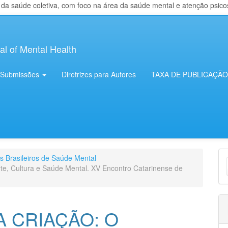
 saúde coletiva, com foco na área da saúde mental e atenção psicosso
al of Mental Health
Submissões
Diretrizes para Autores
TAXA DE PUBLICAÇÃO
E
os Brasileiros de Saúde Mental
rte, Cultura e Saúde Mental. XV Encontro Catarinense de
S
A CRIAÇÃO: O