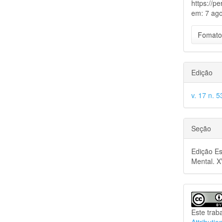
https://p
em: 7 ago
Fomato
Edição
v. 17 n. 
Seção
Edição Es
Mental. 
Este trab
Attributio