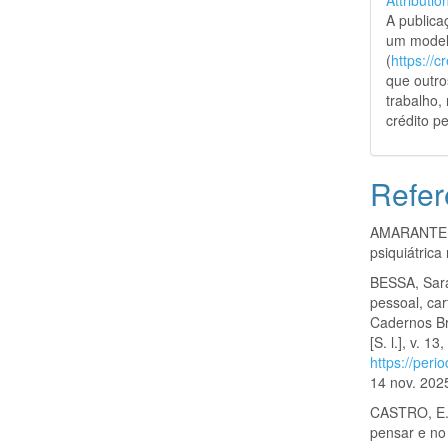
A public
um model
(
https://
que outro
trabalho,
crédito pe
Refer
AMARANTE, P
psiquiátrica
BESSA, Sar
pessoal, ca
Cadernos Bra
[S. l.], v. 
https://peri
14 nov. 202
CASTRO, E. D
pensar e no 