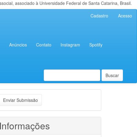
cial, associado à Universidade Federal de Santa Catarina, Brasil.
Cadastro
Acesso
Anúncios
Contato
Instagram
Spotify
Buscar
nviar
Enviar Submissão
ubmissão
Informações