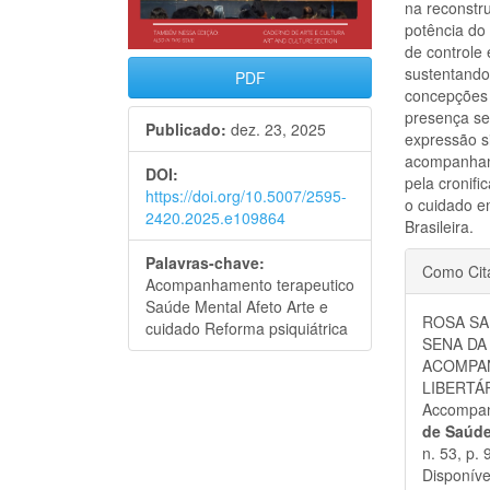
na reconstru
potência do 
de controle 
sustentando 
PDF
concepções d
presença sen
Publicado:
dez. 23, 2025
expressão s
acompanhame
DOI:
pela cronif
https://doi.org/10.5007/2595-
o cuidado e
2420.2025.e109864
Brasileira.
Detal
Palavras-chave:
Como Cit
Acompanhamento terapeutico
do
Saúde Mental Afeto Arte e
ROSA SAN
cuidado Reforma psiquiátrica
artigo
SENA DA 
ACOMPA
LIBERTÁRI
Accompan
de Saúde
n. 53, p.
Disponíve