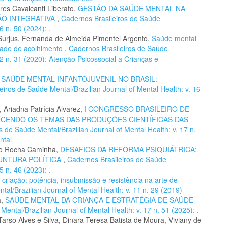
res Cavalcanti Liberato,
GESTÃO DA SAÚDE MENTAL NA
ÃO INTEGRATIVA
,
Cadernos Brasileiros de Saúde
6 n. 50 (2024): .
 Surjus, Fernanda de Almeida Pimentel Argento,
Saúde mental
idade de acolhimento
,
Cadernos Brasileiros de Saúde
12 n. 31 (2020): Atenção Psicossocial a Crianças e
,
SAÚDE MENTAL INFANTOJUVENIL NO BRASIL:
eiros de Saúde Mental/Brazilian Journal of Mental Health: v. 16
 Ariadna Patrícia Alvarez,
I CONGRESSO BRASILEIRO DE
ECENDO OS TEMAS DAS PRODUÇÕES CIENTÍFICAS DAS
s de Saúde Mental/Brazilian Journal of Mental Health: v. 17 n.
ntal
lho Rocha Caminha,
DESAFIOS DA REFORMA PSIQUIÁTRICA:
UNTURA POLÍTICA
,
Cadernos Brasileiros de Saúde
5 n. 46 (2023): .
 criação: potência, insubmissão e resistência na arte de
al/Brazilian Journal of Mental Health: v. 11 n. 29 (2019)
a,
SAÚDE MENTAL DA CRIANÇA E ESTRATÉGIA DE SAÚDE
ental/Brazilian Journal of Mental Health: v. 17 n. 51 (2025): .
 Tarso Alves e Silva, Dinara Teresa Batista de Moura, Viviany de