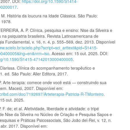
 2007. DOI:
https://doi.org/10.1590/S1414-
00200017
.
. História da loucura na Idade Clássica. São Paulo:
, 1978.
RREIRA, A. P. Clínica, pesquisa e ensino: Nise da Silveira e
na psiquiatria brasileira. Revista Latinoamericana de
ia Fundamental, v. 16, n. 4, p. 555–569, dez. 2013. Disponível
www.scielo.br/scielo.php?script=sci_arttext&pid=S1415-
0400005&lng=en&nrm=iso
. Acesso em: 15 out. 2025. DOI:
.org/10.1590/S1415-47142013000400005
.
arissa. Clínica do acompanhamento terapêutico e
 1. ed. São Paulo: Aller Editora, 2017.
 Arte-terapia: comece onde você está — construindo sua
gem. Maceió, 2007. Disponível em:
scribd.com/doc/7192697/Arteterapia-Patricia-R-TMonteiro
.
15 out. 2025.
 F. de; et al. Afetividade, liberdade e atividade: o tripé
 de Nise da Silveira no Núcleo de Criação e Pesquisa Sapos e
squisas e Práticas Psicossociais, São João del-Rei, v. 12, n.
 abr. 2017. Disponível em: