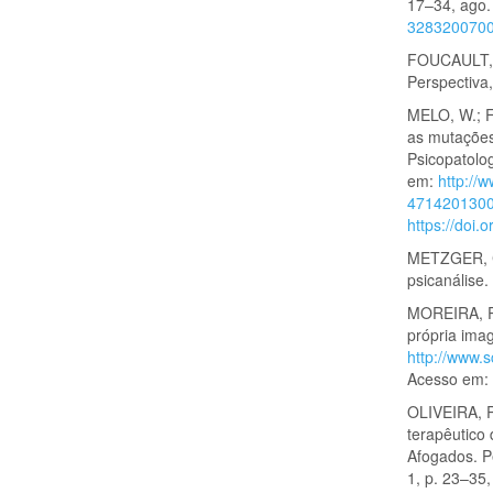
17–34, ago.
328320070
FOUCAULT, M
Perspectiva
MELO, W.; FE
as mutações 
Psicopatolog
em:
http://
4714201300
https://doi
METZGER, Cl
psicanálise.
MOREIRA, P.
própria ima
http://www.
Acesso em: 
OLIVEIRA, P.
terapêutico
Afogados. Pe
1, p. 23–35,