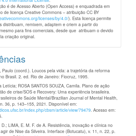
ação é de Acesso Aberto (Open Access) e enquadrada em
o de licença Creative Commons – atribuição CC BY
creativecommons.org/licenses/by/4.0/
). Esta licença permite
s distribuam, remixem, adaptem e criem a partir do
 mesmo para fins comerciais, desde que atribuam o devido
la criação original.
ências
aulo (coord.). Loucos pela vida: a trajetória da reforma
 no Brasil. 2. ed. Rio de Janeiro: Fiocruz, 1995.
a Letícia; ROSA SANTOS SOUZA, Camila. Plano de ação
rtão de crise/SOS e Recovery: Uma experiência brasileira.
sileiros de Saúde Mental/Brazilian Journal of Mental Health,
13, n. 36, p. 143–155, 2021. Disponível em:
odicos.ufsc.br/index.php/cbsm/article/view/79479
. Acesso em:
5.
.; LIMA, E. M. F. de A. Resistência, inovação e clínica no
agir de Nise da Silveira. Interface (Botucatu), v. 11, n. 22, p.