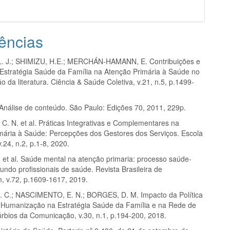
ências
. J.; SHIMIZU, H.E.; MERCHÁN-HAMANN, E. Contribuições e
 Estratégia Saúde da Família na Atenção Primária à Saúde no
são da literatura. Ciência & Saúde Coletiva, v.21, n.5, p.1499-
Análise de conteúdo. São Paulo: Edições 70, 2011, 229p.
C. N. et al. Práticas Integrativas e Complementares na
mária à Saúde: Percepções dos Gestores dos Serviços. Escola
.24, n.2, p.1-8, 2020.
et al. Saúde mental na atenção primaria: processo saúde-
ndo profissionais de saúde. Revista Brasileira de
 v.72, p.1609-1617, 2019.
C.; NASCIMENTO, E. N.; BORGES, D. M. Impacto da Política
 Humanização na Estratégia Saúde da Família e na Rede de
úrbios da Comunicação, v.30, n.1, p.194-200, 2018.