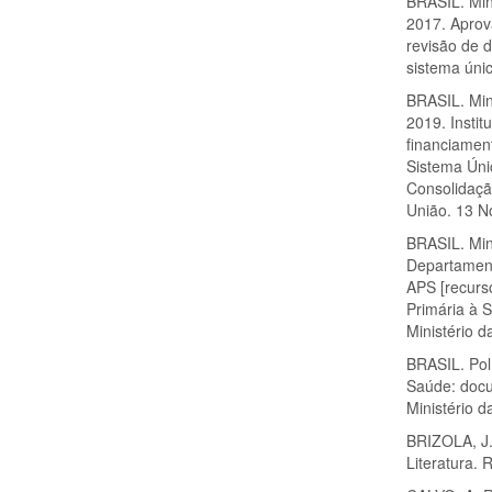
BRASIL. Min
2017. Aprov
revisão de d
sistema únic
BRASIL. Min
2019. Insti
financiamen
Sistema Úni
Consolidaçã
União. 13 N
BRASIL. Min
Departament
APS [recurso
Primária à 
Ministério 
BRASIL. Pol
Saúde: docu
Ministério d
BRIZOLA, J.
Literatura. 