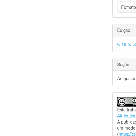
Fomato
Edição
v. 16 n. 5
Seção
Artigos or
Este trab
Attributio
A public
um model
(
https://