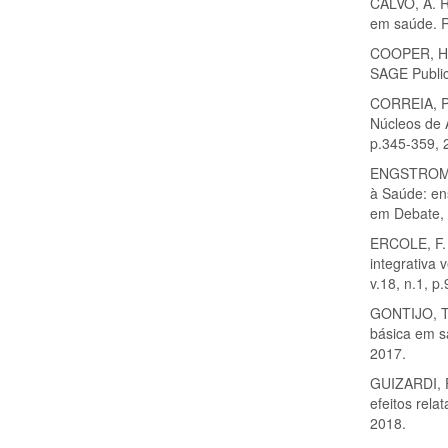
CALVO, A. R.
em saúde. R
COOPER, H. 
SAGE Publica
CORREIA, P.
Núcleos de 
p.345-359, 
ENGSTROM, E
à Saúde: en
em Debate, 
ERCOLE, F. 
integrativa 
v.18, n.1, p
GONTIJO, T.
básica em s
2017.
GUIZARDI, F.
efeitos rela
2018.