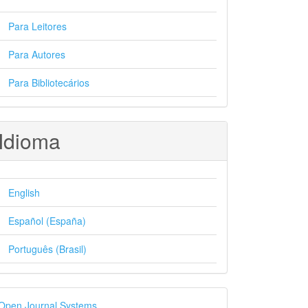
Para Leitores
Para Autores
Para Bibliotecários
Idioma
English
Español (España)
Português (Brasil)
esenvolvido
Open Journal Systems