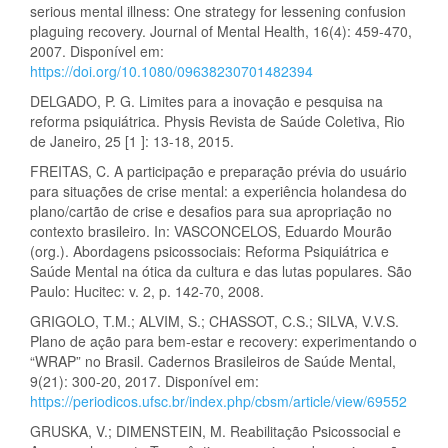
serious mental illness: One strategy for lessening confusion
plaguing recovery. Journal of Mental Health, 16(4): 459-470,
2007. Disponível em:
https://doi.org/10.1080/09638230701482394
DELGADO, P. G. Limites para a inovação e pesquisa na
reforma psiquiátrica. Physis Revista de Saúde Coletiva, Rio
de Janeiro, 25 [1 ]: 13-18, 2015.
FREITAS, C. A participação e preparação prévia do usuário
para situações de crise mental: a experiência holandesa do
plano/cartão de crise e desafios para sua apropriação no
contexto brasileiro. In: VASCONCELOS, Eduardo Mourão
(org.). Abordagens psicossociais: Reforma Psiquiátrica e
Saúde Mental na ótica da cultura e das lutas populares. São
Paulo: Hucitec: v. 2, p. 142-70, 2008.
GRIGOLO, T.M.; ALVIM, S.; CHASSOT, C.S.; SILVA, V.V.S.
Plano de ação para bem-estar e recovery: experimentando o
“WRAP” no Brasil. Cadernos Brasileiros de Saúde Mental,
9(21): 300-20, 2017. Disponível em:
https://periodicos.ufsc.br/index.php/cbsm/article/view/69552
GRUSKA, V.; DIMENSTEIN, M. Reabilitação Psicossocial e