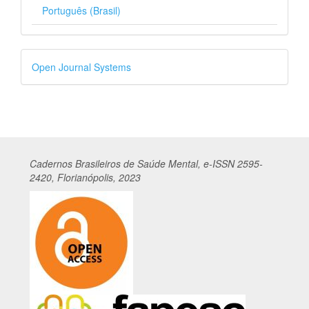
Português (Brasil)
Desenvolvido
Open Journal Systems
por
Cadernos
Br
asileiros
de Saúde Mental, e-ISSN 2595-
2420, Florianópolis, 2023