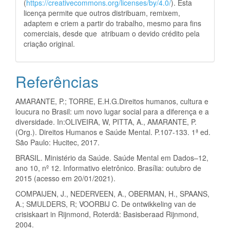
(
https://creativecommons.org/licenses/by/4.0/
). Esta
licença permite que outros distribuam, remixem,
adaptem e criem a partir do trabalho, mesmo para fins
comerciais, desde que atribuam o devido crédito pela
criação original.
Referências
AMARANTE, P.; TORRE, E.H.G.Direitos humanos, cultura e
loucura no Brasil: um novo lugar social para a diferença e a
diversidade. In:OLIVEIRA, W, PITTA, A., AMARANTE, P.
(Org.). Direitos Humanos e Saúde Mental. P.107-133. 1ª ed.
São Paulo: Hucitec, 2017.
BRASIL. Ministério da Saúde. Saúde Mental em Dados–12,
ano 10, nº 12. Informativo eletrônico. Brasília: outubro de
2015 (acesso em 20/01/2021).
COMPAIJEN, J., NEDERVEEN, A., OBERMAN, H., SPAANS,
A.; SMULDERS, R; VOORBIJ C. De ontwikkeling van de
crisiskaart in Rijnmond, Roterdã: Basisberaad Rijnmond,
2004.