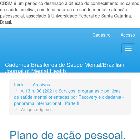
CBSM é um periódico destinado à difusão do conhecimento no campo
da saúde coletiva, com foco na área da saúde mental e atenção
psicossocial, associado à Universidade Federal de Santa Catarina,
Brasil.
Navegação
Cadastro
Acesso
Principal
Conteúdo
Toggl
principal
naviga
Barra
Lateral
Cadernos Brasileiros de Saúde Mental/Brazilian
Journal of Mental Health
Início
Arquivos
v. 13 n. 36 (2021): Serviços, programas e políticas
de saúde mental orientadas por Recovery e cidadania -
panorama internacional - Parte II
Artigos originais
Plano de ação pessoal,