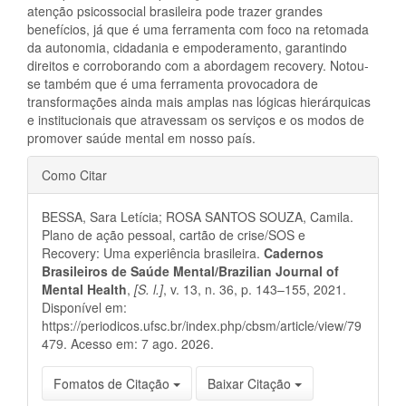
atenção psicossocial brasileira pode trazer grandes
benefícios, já que é uma ferramenta com foco na retomada
da autonomia, cidadania e empoderamento, garantindo
direitos e corroborando com a abordagem recovery. Notou-
se também que é uma ferramenta provocadora de
transformações ainda mais amplas nas lógicas hierárquicas
e institucionais que atravessam os serviços e os modos de
promover saúde mental em nosso país.
Detalhes
Como Citar
do
BESSA, Sara Letícia; ROSA SANTOS SOUZA, Camila.
artigo
Plano de ação pessoal, cartão de crise/SOS e
Recovery: Uma experiência brasileira.
Cadernos
Brasileiros de Saúde Mental/Brazilian Journal of
Mental Health
,
[S. l.]
, v. 13, n. 36, p. 143–155, 2021.
Disponível em:
https://periodicos.ufsc.br/index.php/cbsm/article/view/79
479. Acesso em: 7 ago. 2026.
Fomatos de Citação
Baixar Citação