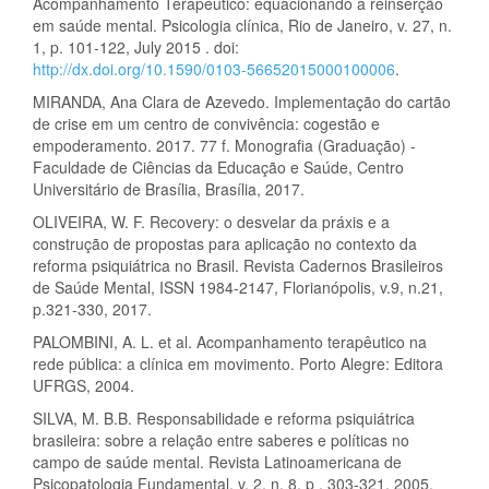
Acompanhamento Terapêutico: equacionando a reinserção
em saúde mental. Psicologia clínica, Rio de Janeiro, v. 27, n.
1, p. 101-122, July 2015 . doi:
http://dx.doi.org/10.1590/0103-56652015000100006
.
MIRANDA, Ana Clara de Azevedo. Implementação do cartão
de crise em um centro de convivência: cogestão e
empoderamento. 2017. 77 f. Monografia (Graduação) -
Faculdade de Ciências da Educação e Saúde, Centro
Universitário de Brasília, Brasília, 2017.
OLIVEIRA, W. F. Recovery: o desvelar da práxis e a
construção de propostas para aplicação no contexto da
reforma psiquiátrica no Brasil. Revista Cadernos Brasileiros
de Saúde Mental, ISSN 1984-2147, Florianópolis, v.9, n.21,
p.321-330, 2017.
PALOMBINI, A. L. et al. Acompanhamento terapêutico na
rede pública: a clínica em movimento. Porto Alegre: Editora
UFRGS, 2004.
SILVA, M. B.B. Responsabilidade e reforma psiquiátrica
brasileira: sobre a relação entre saberes e políticas no
campo de saúde mental. Revista Latinoamericana de
Psicopatologia Fundamental, v. 2, n. 8, p . 303-321, 2005.