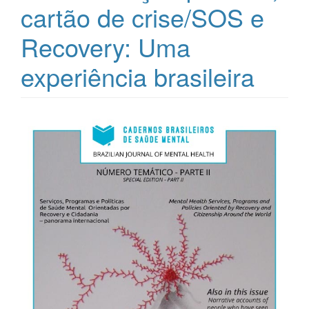
cartão de crise/SOS e
Recovery: Uma
experiência brasileira
Barra
lateral
de
artigos