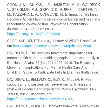
COOK, J. A., JONIKAS, J. A., HAMILTON, M. M., GOLDRICK,
V., STEIGMAN, P. J., GREY, D. D., BURKE, L., CARTER, T.
M., RAZZANO, L. A., COPELAND, M. E. Impact of Wellness
Recovery Action Planning on service utilization and need in a
randomized controlled trial. Psychiatric Rehabilitation
Journal, 36(4), 250–257.2013.
https://doi.org/10.1037/prj0000028
COPELAND CENTER (2016). History of WRAP. Disponível
em
https://copelandcenter.com/what-wrap/history-wrap
-
DAVIDSON, L. The recovery movement: Implications for
mental health care and enabling people to participate fully in
life. Health Affairs, 35(6), 1091-1097, 2016.The Recovery
Movement: Implications For Mental Health Care And
Enabling People To Participate Fully In Life (healthaffairs.org)
DAVIDSON, L.; BELLAMY, C.; GUY, K., MILLER, R. Peer
support among persons with severe mental illnesses: a
review of evidence and experience. World Psychiatry, 11(2):
123-28, 2012. Disponível em:
https://pubmed.ncbi.nlm.nih.gov/22654945/
DAVIDSON, L., ROWE, D. Recovery from versus recovery in