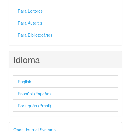
Para Leitores
Para Autores
Para Bibliotecários
Idioma
English
Español (España)
Português (Brasil)
Desenvolvido
Open Journal Systems