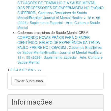
SITUAÇÕES DE TRABALHO E A SAÚDE MENTAL
DOS PROFESSORES DE ENFERMAGEM NO ENSINO
SUPERIOR
,
Cadernos Brasileiros de Saúde
Mental/Brazilian Journal of Mental Health: v. 18 n. 55
(2026): Suplemento Especial - Arte, Cultura e Saúde
Mental
Cadernos brasileiros de Saúde Mental CBSM,
COMPONDO NOVAS PRÁXIS PARA O FAZER
CIENTÍFICO: RELATO DE EXPERIÊNCIA DA TENDA
PAULO FREIRE NO I CBACSM
,
Cadernos Brasileiros
de Saúde Mental/Brazilian Journal of Mental Health: v.
18 n. 55 (2026): Suplemento Especial - Arte, Cultura e
Saúde Mental
1
2
3
4
5
6
7
8
9
>
>>
Enviar
Enviar Submissão
Submissão
Informações