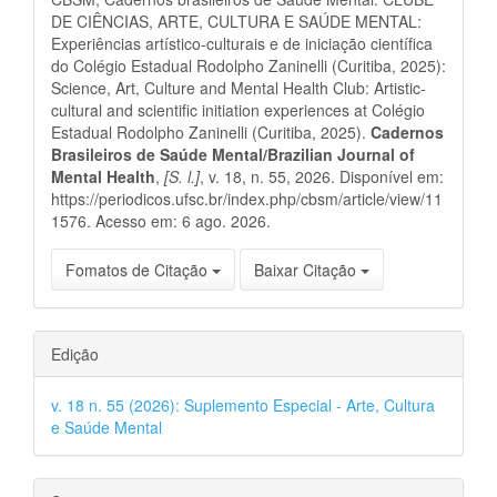
artigo
DE CIÊNCIAS, ARTE, CULTURA E SAÚDE MENTAL:
Experiências artístico-culturais e de iniciação científica
do Colégio Estadual Rodolpho Zaninelli (Curitiba, 2025):
Science, Art, Culture and Mental Health Club: Artistic-
cultural and scientific initiation experiences at Colégio
Estadual Rodolpho Zaninelli (Curitiba, 2025).
Cadernos
Brasileiros de Saúde Mental/Brazilian Journal of
Mental Health
,
[S. l.]
, v. 18, n. 55, 2026. Disponível em:
https://periodicos.ufsc.br/index.php/cbsm/article/view/11
1576. Acesso em: 6 ago. 2026.
Fomatos de Citação
Baixar Citação
Edição
v. 18 n. 55 (2026): Suplemento Especial - Arte, Cultura
e Saúde Mental