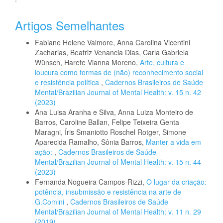
Artigos Semelhantes
Fabiane Helene Valmore, Anna Carolina Vicentini
Zacharias, Beatriz Venancia Dias, Carla Gabriela
Wünsch, Harete Vianna Moreno,
Arte, cultura e
loucura como formas de (não) reconhecimento social
e resistência política
,
Cadernos Brasileiros de Saúde
Mental/Brazilian Journal of Mental Health: v. 15 n. 42
(2023)
Ana Luisa Aranha e Silva, Anna Luiza Monteiro de
Barros, Caroline Ballan, Felipe Teixeira Genta
Maragni, Íris Smaniotto Roschel Rotger, Simone
Aparecida Ramalho, Sônia Barros,
Manter a vida em
ação:
,
Cadernos Brasileiros de Saúde
Mental/Brazilian Journal of Mental Health: v. 15 n. 44
(2023)
Fernanda Nogueira Campos-Rizzi,
O lugar da criação:
potência, insubmissão e resistência na arte de
G.Comini
,
Cadernos Brasileiros de Saúde
Mental/Brazilian Journal of Mental Health: v. 11 n. 29
(2019)