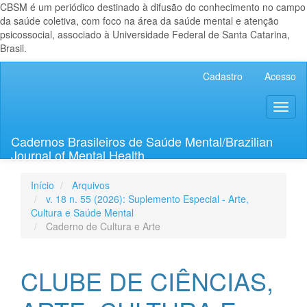
CBSM é um periódico destinado à difusão do conhecimento no campo
da saúde coletiva, com foco na área da saúde mental e atenção
psicossocial, associado à Universidade Federal de Santa Catarina,
Brasil.
Navegação
Cadastro
Acesso
Principal
Conteúdo
Toggl
principal
naviga
Barra
Lateral
Cadernos Brasileiros de Saúde Mental/Brazilian
Journal of Mental Health
Início
Arquivos
v. 18 n. 55 (2026): Suplemento Especial - Arte,
Cultura e Saúde Mental
Caderno de Cultura e Arte
CLUBE DE CIÊNCIAS,