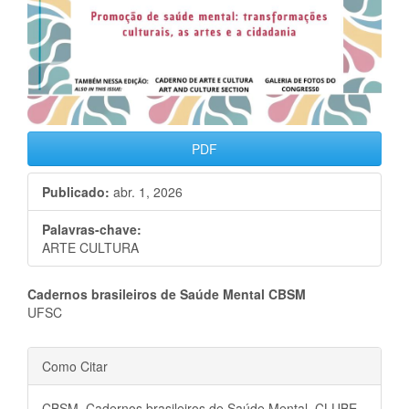
PDF
Publicado:
abr. 1, 2026
Palavras-chave:
ARTE CULTURA
Conteúdo
Cadernos brasileiros de Saúde Mental CBSM
UFSC
do
Detalhes
artigo
Como Citar
do
principal
CBSM, Cadernos brasileiros de Saúde Mental. CLUBE