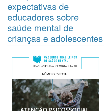
expectativas de
educadores sobre
saúde mental de
crianças e adolescentes
Barra
lateral
de
artigos