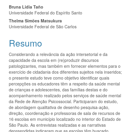
Conteúdo
Bruna Lidia Taño
Universidade Federal do Espírito Santo
do
Thelma Simões Matsukura
artigo
Universidade Federal de São Carlos
principal
Resumo
Considerando a relevância da ação intersetorial e da
capacidade da escola em (re)produzir discursos
patologizantes, mas também em fornecer elementos para o
exercício de cidadania dos diferentes sujeitos nela inseridos;
o presente estudo teve como objetivo identificar quais
percepções os educadores têm a respeito da saúde mental
de crianças e adolescentes, das famílias destas e do
acompanhamento realizado pelos serviços de saúde mental
da Rede de Atenção Psicossocial. Participaram do estudo,
de abordagem qualitativa de desenho pesquisa-ação,
direção, coordenação e professoras de sala de recursos de
16 escolas em município localizado no interior do Estado de
São Paulo. As entrevistas realizadas e as narrativas
depreendidas indicaram que as escolas têm buscado