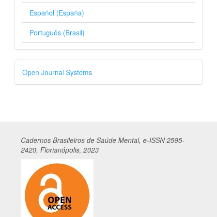
Español (España)
Português (Brasil)
Desenvolvido
Open Journal Systems
por
Cadernos
Br
asileiros
de Saúde Mental, e-ISSN 2595-
2420, Florianópolis, 2023