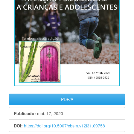
PDF/A
Publicado:
mai. 17, 2020
DOI:
https://doi.org/10.5007/cbsm.v12i31.69758