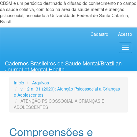
CBSM é um periódico destinado à difusão do conhecimento no campo
da saúde coletiva, com foco na área da saúde mental e atenção
psicossocial, associado à Universidade Federal de Santa Catarina,
Brasil.
Navegação
Cadastro
Acesso
Principal
Conteúdo
Toggl
principal
naviga
Barra
Lateral
Cadernos Brasileiros de Saúde Mental/Brazilian
Journal of Mental Health
Início
Arquivos
v. 12 n. 31 (2020): Atenção Psicossocial a Crianças
e Adolescentes
ATENÇÃO PSICOSSOCIAL A CRIANÇAS E
ADOLESCENTES
Compreensões e