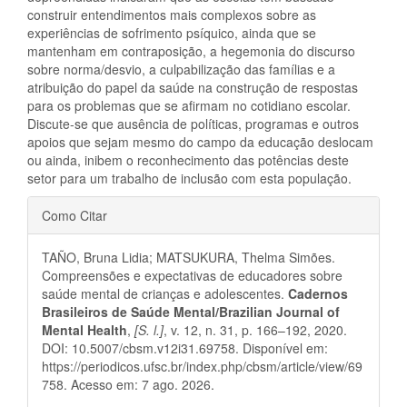
construir entendimentos mais complexos sobre as
experiências de sofrimento psíquico, ainda que se
mantenham em contraposição, a hegemonia do discurso
sobre norma/desvio, a culpabilização das famílias e a
atribuição do papel da saúde na construção de respostas
para os problemas que se afirmam no cotidiano escolar.
Discute-se que ausência de políticas, programas e outros
apoios que sejam mesmo do campo da educação deslocam
ou ainda, inibem o reconhecimento das potências deste
setor para um trabalho de inclusão com esta população.
Detalhes
Como Citar
do
TAÑO, Bruna Lidia; MATSUKURA, Thelma Simões.
artigo
Compreensões e expectativas de educadores sobre
saúde mental de crianças e adolescentes.
Cadernos
Brasileiros de Saúde Mental/Brazilian Journal of
Mental Health
,
[S. l.]
, v. 12, n. 31, p. 166–192, 2020.
DOI: 10.5007/cbsm.v12i31.69758. Disponível em:
https://periodicos.ufsc.br/index.php/cbsm/article/view/69
758. Acesso em: 7 ago. 2026.