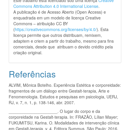
Este trabalho está licenciado sob uma licença
Creative
Commons Attribution 4.0 International License
.
A publicação é de Acesso Aberto (Open Access) e
enquadrada em um modelo de licença Creative
Commons – atribuição CC BY
(
https://creativecommons.org/licenses/by/4.0/
). Esta
licença permite que outros distribuam, remixem,
adaptem e criem a partir do trabalho, mesmo para fins
comerciais, desde que atribuam o devido crédito pela
criação original.
Referências
ALVIM, Mônica Botelho. Experiência Estética e corporeidade:
fragmentos de um diálogo entre Gestalt-terapia, Arte e
Fenomenologia. Estudos e pesquisas em psicologia, UERJ,
RJ, v. 7, n. 1, p. 138-146, abr. 2007.
_____________________. O lugar do corpo e da
corporeidade na Gestalt-terapia. In: FRAZÃO, Lílian Mayer;
FUKUMITSU, Karina. O. Modalidades de intervenção clínica
em Gestalt-terapia. v. 4, Editora Summus, São Paulo: 2016.