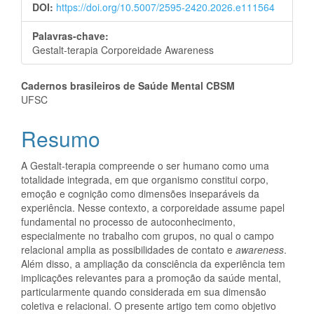
DOI:
https://doi.org/10.5007/2595-2420.2026.e111564
Palavras-chave:
Gestalt-terapia Corporeidade Awareness
Conteúdo
Cadernos brasileiros de Saúde Mental CBSM
UFSC
do
Resumo
artigo
principal
A Gestalt-terapia compreende o ser humano como uma
totalidade integrada, em que organismo constitui corpo,
emoção e cognição como dimensões inseparáveis da
experiência. Nesse contexto, a corporeidade assume papel
fundamental no processo de autoconhecimento,
especialmente no trabalho com grupos, no qual o campo
relacional amplia as possibilidades de contato e
awareness
.
Além disso, a ampliação da consciência da experiência tem
implicações relevantes para a promoção da saúde mental,
particularmente quando considerada em sua dimensão
coletiva e relacional. O presente artigo tem como objetivo