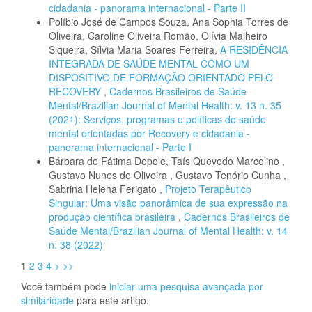
cidadania - panorama internacional - Parte II
Políbio José de Campos Souza, Ana Sophia Torres de
Oliveira, Caroline Oliveira Romão, Olívia Malheiro
Siqueira, Sílvia Maria Soares Ferreira,
A RESIDÊNCIA
INTEGRADA DE SAÚDE MENTAL COMO UM
DISPOSITIVO DE FORMAÇÃO ORIENTADO PELO
RECOVERY
,
Cadernos Brasileiros de Saúde
Mental/Brazilian Journal of Mental Health: v. 13 n. 35
(2021): Serviços, programas e políticas de saúde
mental orientadas por Recovery e cidadania -
panorama internacional - Parte I
Bárbara de Fátima Depole, Taís Quevedo Marcolino ,
Gustavo Nunes de Oliveira , Gustavo Tenório Cunha ,
Sabrina Helena Ferigato ,
Projeto Terapêutico
Singular: Uma visão panorâmica de sua expressão na
produção científica brasileira
,
Cadernos Brasileiros de
Saúde Mental/Brazilian Journal of Mental Health: v. 14
n. 38 (2022)
1
2
3
4
>
>>
Você também pode
iniciar uma pesquisa avançada por
similaridade
para este artigo.