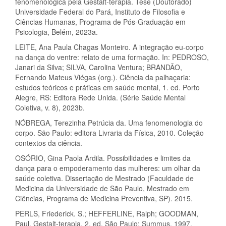
fenomenológica pela Gestalt-terapia. Tese (Doutorado)
Universidade Federal do Pará, Instituto de Filosofia e
Ciências Humanas, Programa de Pós-Graduação em
Psicologia, Belém, 2023a.
LEITE, Ana Paula Chagas Monteiro. A integração eu-corpo
na dança do ventre: relato de uma formação. In: PEDROSO,
Janari da Silva; SILVA, Carolina Ventura; BRANDÃO,
Fernando Mateus Viégas (org.). Ciência da palhaçaria:
estudos teóricos e práticas em saúde mental, 1. ed. Porto
Alegre, RS: Editora Rede Unida. (Série Saúde Mental
Coletiva, v. 8), 2023b.
NÓBREGA, Terezinha Petrúcia da. Uma fenomenologia do
corpo. São Paulo: editora Livraria da Física, 2010. Coleção
contextos da ciência.
OSÓRIO, Gina Paola Ardila. Possibilidades e limites da
dança para o empoderamento das mulheres: um olhar da
saúde coletiva. Dissertação de Mestrado (Faculdade de
Medicina da Universidade de São Paulo, Mestrado em
Ciências, Programa de Medicina Preventiva, SP). 2015.
PERLS, Friederick. S.; HEFFERLINE, Ralph; GOODMAN,
Paul. Gestalt-terapia. 2. ed. São Paulo: Summus, 1997.