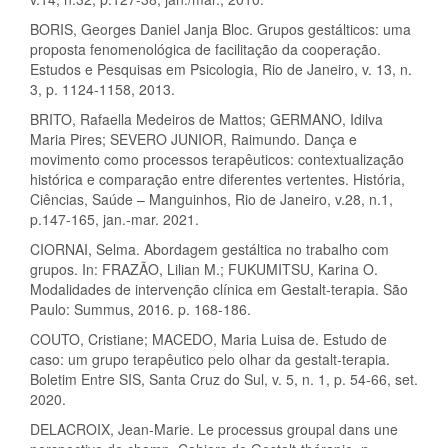
BORIS, Georges Daniel Janja Bloc. Grupos gestálticos: uma
proposta fenomenológica de facilitação da cooperação.
Estudos e Pesquisas em Psicologia, Rio de Janeiro, v. 13, n.
3, p. 1124-1158, 2013.
BRITO, Rafaella Medeiros de Mattos; GERMANO, Idilva
Maria Pires; SEVERO JUNIOR, Raimundo. Dança e
movimento como processos terapêuticos: contextualização
histórica e comparação entre diferentes vertentes. História,
Ciências, Saúde – Manguinhos, Rio de Janeiro, v.28, n.1,
p.147-165, jan.-mar. 2021.
CIORNAI, Selma. Abordagem gestáltica no trabalho com
grupos. In: FRAZÃO, Lilian M.; FUKUMITSU, Karina O.
Modalidades de intervenção clínica em Gestalt-terapia. São
Paulo: Summus, 2016. p. 168-186.
COUTO, Cristiane; MACEDO, Maria Luisa de. Estudo de
caso: um grupo terapêutico pelo olhar da gestalt-terapia.
Boletim Entre SIS, Santa Cruz do Sul, v. 5, n. 1, p. 54-66, set.
2020.
DELACROIX, Jean-Marie. Le processus groupal dans une