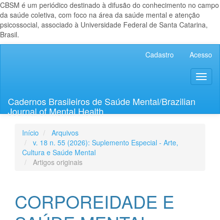
CBSM é um periódico destinado à difusão do conhecimento no campo
da saúde coletiva, com foco na área da saúde mental e atenção
psicossocial, associado à Universidade Federal de Santa Catarina,
Brasil.
Navegação
Cadastro
Acesso
Principal
Conteúdo
Toggl
principal
naviga
Barra
Lateral
Cadernos Brasileiros de Saúde Mental/Brazilian
Journal of Mental Health
Início
Arquivos
v. 18 n. 55 (2026): Suplemento Especial - Arte,
Cultura e Saúde Mental
Artigos originais
CORPOREIDADE E