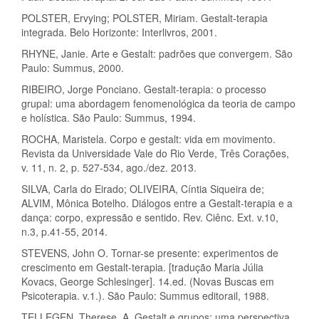
POLSTER, Ervying; POLSTER, Miriam. Gestalt-terapia
integrada. Belo Horizonte: Interlivros, 2001.
RHYNE, Janie. Arte e Gestalt: padrões que convergem. São
Paulo: Summus, 2000.
RIBEIRO, Jorge Ponciano. Gestalt-terapia: o processo
grupal: uma abordagem fenomenológica da teoria de campo
e holística. São Paulo: Summus, 1994.
ROCHA, Maristela. Corpo e gestalt: vida em movimento.
Revista da Universidade Vale do Rio Verde, Três Corações,
v. 11, n. 2, p. 527-534, ago./dez. 2013.
SILVA, Carla do Eirado; OLIVEIRA, Cíntia Siqueira de;
ALVIM, Mônica Botelho. Diálogos entre a Gestalt-terapia e a
dança: corpo, expressão e sentido. Rev. Ciênc. Ext. v.10,
n.3, p.41-55, 2014.
STEVENS, John O. Tornar-se presente: experimentos de
crescimento em Gestalt-terapia. [tradução Maria Júlia
Kovacs, George Schlesinger]. 14.ed. (Novas Buscas em
Psicoterapia. v.1.). São Paulo: Summus editorail, 1988.
TELLEGEN, Therese. A. Gestalt e grupos: uma perspectiva