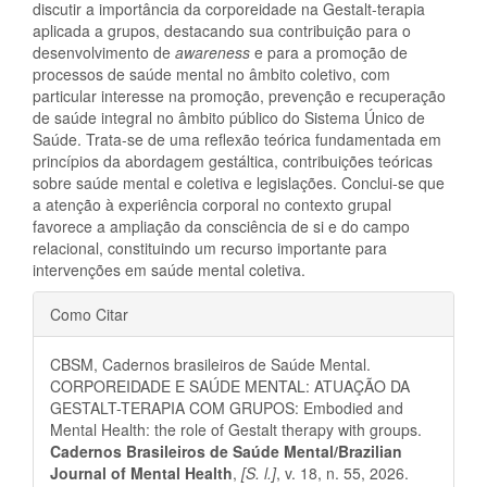
discutir a importância da corporeidade na Gestalt-terapia
aplicada a grupos, destacando sua contribuição para o
desenvolvimento de
awareness
e para a promoção de
processos de saúde mental no âmbito coletivo, com
particular interesse na promoção, prevenção e recuperação
de saúde integral no âmbito público do Sistema Único de
Saúde. Trata-se de uma reflexão teórica fundamentada em
princípios da abordagem gestáltica, contribuições teóricas
sobre saúde mental e coletiva e legislações. Conclui-se que
a atenção à experiência corporal no contexto grupal
favorece a ampliação da consciência de si e do campo
relacional, constituindo um recurso importante para
intervenções em saúde mental coletiva.
Detalhes
Como Citar
do
CBSM, Cadernos brasileiros de Saúde Mental.
artigo
CORPOREIDADE E SAÚDE MENTAL: ATUAÇÃO DA
GESTALT-TERAPIA COM GRUPOS: Embodied and
Mental Health: the role of Gestalt therapy with groups.
Cadernos Brasileiros de Saúde Mental/Brazilian
Journal of Mental Health
,
[S. l.]
, v. 18, n. 55, 2026.