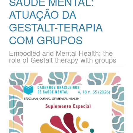
SAÚDE MENTAL:
ATUAÇÃO DA
GESTALT-TERAPIA
COM GRUPOS
Embodied and Mental Health: the
role of Gestalt therapy with groups
Barra
lateral
de
artigos