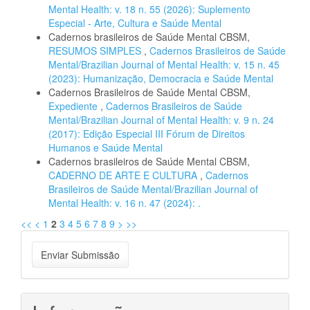
Mental Health: v. 18 n. 55 (2026): Suplemento
Especial - Arte, Cultura e Saúde Mental
Cadernos brasileiros de Saúde Mental CBSM,
RESUMOS SIMPLES
,
Cadernos Brasileiros de Saúde
Mental/Brazilian Journal of Mental Health: v. 15 n. 45
(2023): Humanização, Democracia e Saúde Mental
Cadernos Brasileiros de Saúde Mental CBSM,
Expediente
,
Cadernos Brasileiros de Saúde
Mental/Brazilian Journal of Mental Health: v. 9 n. 24
(2017): Edição Especial III Fórum de Direitos
Humanos e Saúde Mental
Cadernos brasileiros de Saúde Mental CBSM,
CADERNO DE ARTE E CULTURA
,
Cadernos
Brasileiros de Saúde Mental/Brazilian Journal of
Mental Health: v. 16 n. 47 (2024): .
<<
<
1
2
3
4
5
6
7
8
9
>
>>
Enviar
Enviar Submissão
Submissão