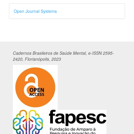
Desenvolvido
Open Journal Systems
por
Cadernos
Br
asileiros
de Saúde Mental, e-ISSN 2595-
2420, Florianópolis, 2023