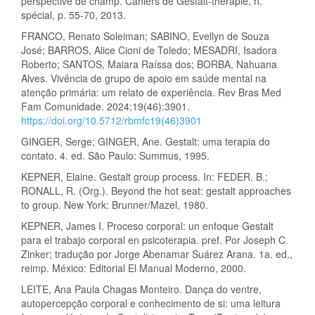
perspective de champ. Cahiers de Gestalt-thérapie, n.
spécial, p. 55-70, 2013.
FRANCO, Renato Soleiman; SABINO, Evellyn de Souza
José; BARROS, Alice Cioni de Toledo; MESADRI, Isadora
Roberto; SANTOS, Maiara Raíssa dos; BORBA, Nahuana
Alves. Vivência de grupo de apoio em saúde mental na
atenção primária: um relato de experiência. Rev Bras Med
Fam Comunidade. 2024;19(46):3901.
https://doi.org/10.5712/rbmfc19(46)3901
GINGER, Serge; GINGER, Ane. Gestalt: uma terapia do
contato. 4. ed. São Paulo: Summus, 1995.
KEPNER, Elaine. Gestalt group process. In: FEDER, B.;
RONALL, R. (Org.). Beyond the hot seat: gestalt approaches
to group. New York: Brunner/Mazel, 1980.
KEPNER, James I. Proceso corporal: un enfoque Gestalt
para el trabajo corporal en psicoterapia. pref. Por Joseph C.
Zinker; tradução por Jorge Abenamar Suárez Arana. 1a. ed.,
reimp. México: Editorial El Manual Moderno, 2000.
LEITE, Ana Paula Chagas Monteiro. Dança do ventre,
autopercepção corporal e conhecimento de si: uma leitura