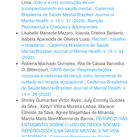
Lima,
João e a (re) construção de um
acompanhamento em saúde mental
,
Cadernos
Brasileiros de Saúde Mental/Brazilian Journal of
Mental Health: v. 12 n. 31 (2020): Atenção
Psicossocial a Crianças e Adolescentes
Lisabelle Manente Mazaro, Iolanda Cristina Barberio,
Isabela Aparecida de Oliveira Lussi,
Recriart, trabalho
e cidadania:
,
Cadernos Brasileiros de Saúde
Mental/Brazilian Journal of Mental Health: v. 15 n. 44
(2023)
Roberta Machado Dorneles, Rita de Cássia Barcellos
O. Bittencourt,
CAPS dance: Respresentações
corporais e vivências da dança como ferramenta de
cuidado em terapia ocupacional
,
Cadernos Brasileiros
de Saúde Mental/Brazilian Journal of Mental Health: v.
14 n. 38 (2022)
Shirley Guimarães Victor Alves, Jully Emmilly Guedes
da Silva , Kétlyn Vitória Moreira Lisboa, Mariane
Elineide da Silva, Agnes Magalhães de Miranda,
Márcia Maria Mont’Alverne de Barros,
PERSPECTIVAS
ESTUDANTIS SOBRE O USO DE REDES SOCIAIS:
REPERCUSSÕES NA SAÚDE MENTAL E NA VIDA
ACADÊMICA
,
Cadernos Brasileiros de Saúde