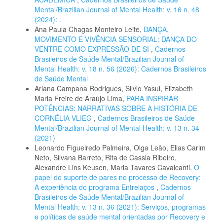
Mental/Brazilian Journal of Mental Health: v. 16 n. 48
(2024): .
Ana Paula Chagas Monteiro Leite,
DANÇA,
MOVIMENTO E VIVÊNCIA SENSORIAL: DANÇA DO
VENTRE COMO EXPRESSÃO DE SI
,
Cadernos
Brasileiros de Saúde Mental/Brazilian Journal of
Mental Health: v. 18 n. 56 (2026): Cadernos Brasileiros
de Saúde Mental
Ariana Campana Rodrigues, Silvio Yasui, Elizabeth
Maria Freire de Araújo Lima,
PARA INSPIRAR
POTÊNCIAS: NARRATIVAS SOBRE A HISTÓRIA DE
CORNÉLIA VLIEG
,
Cadernos Brasileiros de Saúde
Mental/Brazilian Journal of Mental Health: v. 13 n. 34
(2021)
Leonardo Figueiredo Palmeira, Olga Leão, Elias Carim
Neto, Silvana Barreto, Rita de Cassia Ribeiro,
Alexandre Lins Keusen, Maria Tavares Cavalcanti,
O
papel do suporte de pares no processo de Recovery:
A experiência do programa Entrelaços
,
Cadernos
Brasileiros de Saúde Mental/Brazilian Journal of
Mental Health: v. 13 n. 36 (2021): Serviços, programas
e políticas de saúde mental orientadas por Recovery e