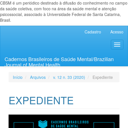
CBSM é um periódico destinado à difusão do conhecimento no campo
da saúde coletiva, com foco na área da saúde mental e atenção
psicossocial, associado à Universidade Federal de Santa Catarina,
Brasil.
Navegação
Cadastro
Acesso
Principal
Conteúdo
Toggl
principal
naviga
Barra
Lateral
Cadernos Brasileiros de Saúde Mental/Brazilian
Journal of Mental Health
Início
Arquivos
v. 12 n. 33 (2020)
Expediente
EXPEDIENTE
Barra