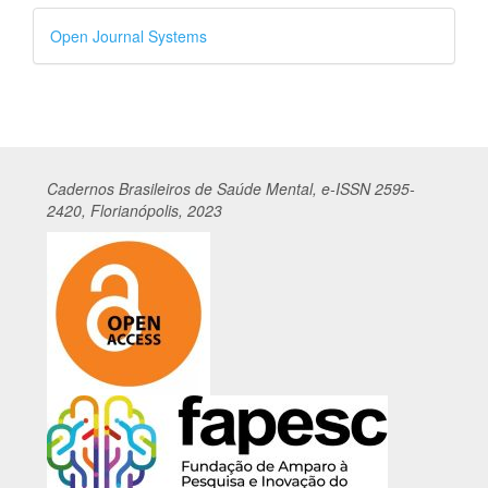
Desenvolvido
Open Journal Systems
por
Cadernos
Br
asileiros
de Saúde Mental, e-ISSN 2595-
2420, Florianópolis, 2023