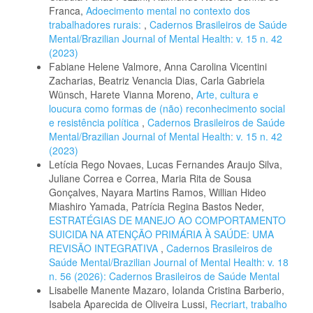
Franca,
Adoecimento mental no contexto dos
trabalhadores rurais:
,
Cadernos Brasileiros de Saúde
Mental/Brazilian Journal of Mental Health: v. 15 n. 42
(2023)
Fabiane Helene Valmore, Anna Carolina Vicentini
Zacharias, Beatriz Venancia Dias, Carla Gabriela
Wünsch, Harete Vianna Moreno,
Arte, cultura e
loucura como formas de (não) reconhecimento social
e resistência política
,
Cadernos Brasileiros de Saúde
Mental/Brazilian Journal of Mental Health: v. 15 n. 42
(2023)
Letícia Rego Novaes, Lucas Fernandes Araujo Silva,
Juliane Correa e Correa, Maria Rita de Sousa
Gonçalves, Nayara Martins Ramos, Willian Hideo
Miashiro Yamada, Patrícia Regina Bastos Neder,
ESTRATÉGIAS DE MANEJO AO COMPORTAMENTO
SUICIDA NA ATENÇÃO PRIMÁRIA À SAÚDE: UMA
REVISÃO INTEGRATIVA
,
Cadernos Brasileiros de
Saúde Mental/Brazilian Journal of Mental Health: v. 18
n. 56 (2026): Cadernos Brasileiros de Saúde Mental
Lisabelle Manente Mazaro, Iolanda Cristina Barberio,
Isabela Aparecida de Oliveira Lussi,
Recriart, trabalho