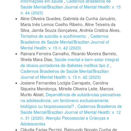
informações em saúde
,
Cadernos Brasileiros de
Saúde Mental/Brazilian Journal of Mental Health: v. 15
n. 44 (2023)
Aline Oliveira Guedes, Gabriela da Cunha Januário,
Maria Inês Lemos Coelho Ribeiro, Aline Teixeira da
Silva, Jamila Souza Gonçalves, Andréa Cristina Alves,
Tentativa de suicídio e acolhimento:
,
Cadernos
Brasileiros de Saúde Mental/Brazilian Journal of
Mental Health: v. 15 n. 42 (2023)
Rainara Ferreira Carvalho, Ricardo Moreira Barreto,
Sheila Mara Dias,
Saúde mental e bem-estar integral
de idosos portadores de diabetes mellitus tipo 2
,
Cadernos Brasileiros de Saúde Mental/Brazilian
Journal of Mental Health: v. 15 n. 42 (2023)
Josiane Fernandes Lozigia Carrapato, Carolina
Siqueira Mendonça, Mirielle Oliveira Leite, Marcos
Murilo Abiati,
Dependência de substâncias psicoativas
na adolescência: um fenômeno exclusivamente
biológico ou biopsicossocial?
,
Cadernos Brasileiros de
Saúde Mental/Brazilian Journal of Mental Health: v. 12
n. 31 (2020): Atenção Psicossocial a Crianças e
Adolescentes
Cláudia Farias Pezzini, Raimundo Nonato Cunha de