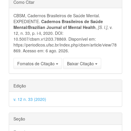
Detalhes
Como Citar
do
CBSM, Cadernos Brasileiros de Saúde Mental.
artigo
EXPEDIENTE.
Cadernos Brasileiros de Saúde
Mental/Brazilian Journal of Mental Health
,
[S. l.]
, v.
12, n. 33, p. i-ii, 2020. DOI:
10.5007/cbsm.v12i33.78869. Disponível em:
https://periodicos.ufsc.br/index.php/cbsm/article/view/78
869. Acesso em: 6 ago. 2026.
Fomatos de Citação
Baixar Citação
Edição
v. 12 n. 33 (2020)
Seção