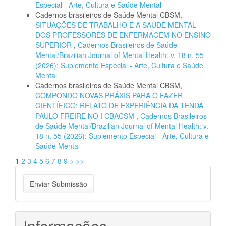
Especial - Arte, Cultura e Saúde Mental
Cadernos brasileiros de Saúde Mental CBSM,
SITUAÇÕES DE TRABALHO E A SAÚDE MENTAL
DOS PROFESSORES DE ENFERMAGEM NO ENSINO
SUPERIOR
,
Cadernos Brasileiros de Saúde
Mental/Brazilian Journal of Mental Health: v. 18 n. 55
(2026): Suplemento Especial - Arte, Cultura e Saúde
Mental
Cadernos brasileiros de Saúde Mental CBSM,
COMPONDO NOVAS PRÁXIS PARA O FAZER
CIENTÍFICO: RELATO DE EXPERIÊNCIA DA TENDA
PAULO FREIRE NO I CBACSM
,
Cadernos Brasileiros
de Saúde Mental/Brazilian Journal of Mental Health: v.
18 n. 55 (2026): Suplemento Especial - Arte, Cultura e
Saúde Mental
1
2
3
4
5
6
7
8
9
>
>>
Enviar
Enviar Submissão
Submissão
Informações