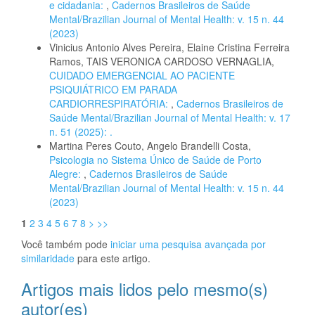
e cidadania:
,
Cadernos Brasileiros de Saúde
Mental/Brazilian Journal of Mental Health: v. 15 n. 44
(2023)
Vinicius Antonio Alves Pereira, Elaine Cristina Ferreira
Ramos, TAIS VERONICA CARDOSO VERNAGLIA,
CUIDADO EMERGENCIAL AO PACIENTE
PSIQUIÁTRICO EM PARADA
CARDIORRESPIRATÓRIA:
,
Cadernos Brasileiros de
Saúde Mental/Brazilian Journal of Mental Health: v. 17
n. 51 (2025): .
Martina Peres Couto, Angelo Brandelli Costa,
Psicologia no Sistema Único de Saúde de Porto
Alegre:
,
Cadernos Brasileiros de Saúde
Mental/Brazilian Journal of Mental Health: v. 15 n. 44
(2023)
1
2
3
4
5
6
7
8
>
>>
Você também pode
iniciar uma pesquisa avançada por
similaridade
para este artigo.
Artigos mais lidos pelo mesmo(s)
autor(es)