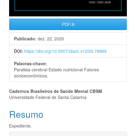
PDF/A
Publicado:
dez. 22, 2020
DOI:
https://doi.org/10.5007/cbsm.v12i33.78869
Palavras-chave:
Paralisia cerebral Estado nutricional Fatores
socioeconômicos.
Conteúdo
Cadernos Brasileiros de Saúde Mental CBSM
Universidade Federal de Santa Catarina
do
Resumo
artigo
principal
Expediente.