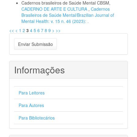
Cadernos brasileiros de Saúde Mental CBSM,
CADERNO DE ARTE E CULTURA
,
Cadernos
Brasileiros de Saúde Mental/Brazilian Journal of
Mental Health: v. 15 n. 46 (2023): .
<<
<
1
2
3
4
5
6
7
8
9
>
>>
Enviar
Enviar Submissão
Submissão
Informações
Para Leitores
Para Autores
Para Bibliotecários