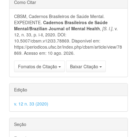
Detalhes
Como Citar
do
CBSM, Cadernos Brasileiros de Saúde Mental.
artigo
EXPEDIENTE.
Cadernos Brasileiros de Saúde
Mental/Brazilian Journal of Mental Health
,
[S. l.]
, v.
12, n. 33, p. i-ii, 2020. DOI:
10.5007/cbsm.v12i33.78869. Disponível em:
https://periodicos.ufsc.br/index.php/cbsm/article/view/78
869. Acesso em: 10 ago. 2026.
Fomatos de Citação
Baixar Citação
Edição
v. 12 n. 33 (2020)
Seção