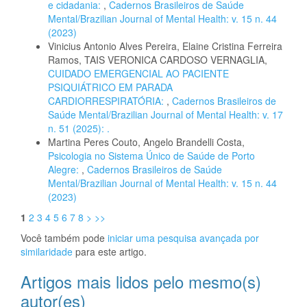
e cidadania:
,
Cadernos Brasileiros de Saúde
Mental/Brazilian Journal of Mental Health: v. 15 n. 44
(2023)
Vinicius Antonio Alves Pereira, Elaine Cristina Ferreira
Ramos, TAIS VERONICA CARDOSO VERNAGLIA,
CUIDADO EMERGENCIAL AO PACIENTE
PSIQUIÁTRICO EM PARADA
CARDIORRESPIRATÓRIA:
,
Cadernos Brasileiros de
Saúde Mental/Brazilian Journal of Mental Health: v. 17
n. 51 (2025): .
Martina Peres Couto, Angelo Brandelli Costa,
Psicologia no Sistema Único de Saúde de Porto
Alegre:
,
Cadernos Brasileiros de Saúde
Mental/Brazilian Journal of Mental Health: v. 15 n. 44
(2023)
1
2
3
4
5
6
7
8
>
>>
Você também pode
iniciar uma pesquisa avançada por
similaridade
para este artigo.
Artigos mais lidos pelo mesmo(s)
autor(es)