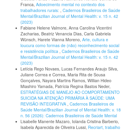
Franca,
Adoecimento mental no contexto dos
trabalhadores rurais:
,
Cadernos Brasileiros de Saúde
Mental/Brazilian Journal of Mental Health: v. 15 n. 42
(2023)
Fabiane Helene Valmore, Anna Carolina Vicentini
Zacharias, Beatriz Venancia Dias, Carla Gabriela
Wünsch, Harete Vianna Moreno,
Arte, cultura e
loucura como formas de (não) reconhecimento social
e resistência política
,
Cadernos Brasileiros de Saúde
Mental/Brazilian Journal of Mental Health: v. 15 n. 42
(2023)
Letícia Rego Novaes, Lucas Fernandes Araujo Silva,
Juliane Correa e Correa, Maria Rita de Sousa
Gonçalves, Nayara Martins Ramos, Willian Hideo
Miashiro Yamada, Patrícia Regina Bastos Neder,
ESTRATÉGIAS DE MANEJO AO COMPORTAMENTO
SUICIDA NA ATENÇÃO PRIMÁRIA À SAÚDE: UMA
REVISÃO INTEGRATIVA
,
Cadernos Brasileiros de
Saúde Mental/Brazilian Journal of Mental Health: v. 18
n. 56 (2026): Cadernos Brasileiros de Saúde Mental
Lisabelle Manente Mazaro, Iolanda Cristina Barberio,
Isabela Aparecida de Oliveira Lussi,
Recriart, trabalho