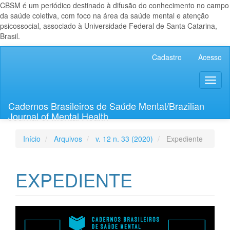
CBSM é um periódico destinado à difusão do conhecimento no campo
da saúde coletiva, com foco na área da saúde mental e atenção
psicossocial, associado à Universidade Federal de Santa Catarina,
Brasil.
Navegação
Cadastro
Acesso
Principal
Conteúdo
Toggl
principal
naviga
Barra
Lateral
Cadernos Brasileiros de Saúde Mental/Brazilian
Journal of Mental Health
Início
Arquivos
v. 12 n. 33 (2020)
Expediente
EXPEDIENTE
Barra