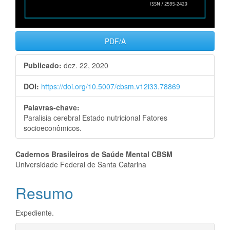
PDF/A
Publicado:
dez. 22, 2020
DOI:
https://doi.org/10.5007/cbsm.v12i33.78869
Palavras-chave:
Paralisia cerebral Estado nutricional Fatores
socioeconômicos.
Conteúdo
Cadernos Brasileiros de Saúde Mental CBSM
Universidade Federal de Santa Catarina
do
Resumo
artigo
principal
Expediente.