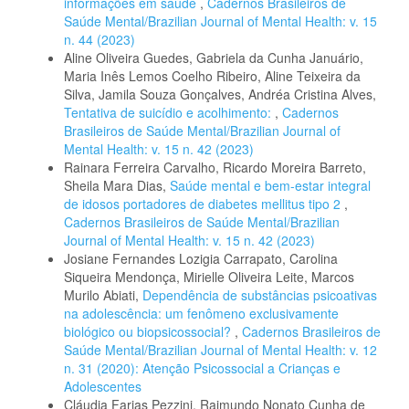
informações em saúde
,
Cadernos Brasileiros de
Saúde Mental/Brazilian Journal of Mental Health: v. 15
n. 44 (2023)
Aline Oliveira Guedes, Gabriela da Cunha Januário,
Maria Inês Lemos Coelho Ribeiro, Aline Teixeira da
Silva, Jamila Souza Gonçalves, Andréa Cristina Alves,
Tentativa de suicídio e acolhimento:
,
Cadernos
Brasileiros de Saúde Mental/Brazilian Journal of
Mental Health: v. 15 n. 42 (2023)
Rainara Ferreira Carvalho, Ricardo Moreira Barreto,
Sheila Mara Dias,
Saúde mental e bem-estar integral
de idosos portadores de diabetes mellitus tipo 2
,
Cadernos Brasileiros de Saúde Mental/Brazilian
Journal of Mental Health: v. 15 n. 42 (2023)
Josiane Fernandes Lozigia Carrapato, Carolina
Siqueira Mendonça, Mirielle Oliveira Leite, Marcos
Murilo Abiati,
Dependência de substâncias psicoativas
na adolescência: um fenômeno exclusivamente
biológico ou biopsicossocial?
,
Cadernos Brasileiros de
Saúde Mental/Brazilian Journal of Mental Health: v. 12
n. 31 (2020): Atenção Psicossocial a Crianças e
Adolescentes
Cláudia Farias Pezzini, Raimundo Nonato Cunha de