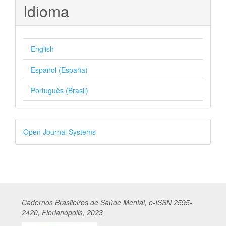
Idioma
English
Español (España)
Português (Brasil)
Desenvolvido
Open Journal Systems
por
Cadernos
Br
asileiros
de Saúde Mental, e-ISSN 2595-
2420, Florianópolis, 2023