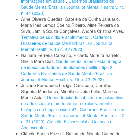
informações em saúde
,
Cadernos Brasileiros de
Saúde Mental/Brazilian Journal of Mental Health: v. 15
n. 44 (2023)
Aline Oliveira Guedes, Gabriela da Cunha Januário,
Maria Inês Lemos Coelho Ribeiro, Aline Teixeira da
Silva, Jamila Souza Gonçalves, Andréa Cristina Alves,
Tentativa de suicídio e acolhimento:
,
Cadernos
Brasileiros de Saúde Mental/Brazilian Journal of
Mental Health: v. 15 n. 42 (2023)
Rainara Ferreira Carvalho, Ricardo Moreira Barreto,
Sheila Mara Dias,
Saúde mental e bem-estar integral
de idosos portadores de diabetes mellitus tipo 2
,
Cadernos Brasileiros de Saúde Mental/Brazilian
Journal of Mental Health: v. 15 n. 42 (2023)
Josiane Fernandes Lozigia Carrapato, Carolina
Siqueira Mendonça, Mirielle Oliveira Leite, Marcos
Murilo Abiati,
Dependência de substâncias psicoativas
na adolescência: um fenômeno exclusivamente
biológico ou biopsicossocial?
,
Cadernos Brasileiros de
Saúde Mental/Brazilian Journal of Mental Health: v. 12
n. 31 (2020): Atenção Psicossocial a Crianças e
Adolescentes
Cláudia Farias Pezzini, Raimundo Nonato Cunha de