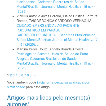
e cidadania:
,
Cadernos Brasileiros de Saúde
Mental/Brazilian Journal of Mental Health: v. 15 n. 44
(2023)
Vinicius Antonio Alves Pereira, Elaine Cristina Ferreira
Ramos, TAIS VERONICA CARDOSO VERNAGLIA,
CUIDADO EMERGENCIAL AO PACIENTE
PSIQUIÁTRICO EM PARADA
CARDIORRESPIRATÓRIA:
,
Cadernos Brasileiros de
Saúde Mental/Brazilian Journal of Mental Health: v. 17
n. 51 (2025): .
Martina Peres Couto, Angelo Brandelli Costa,
Psicologia no Sistema Único de Saúde de Porto
Alegre:
,
Cadernos Brasileiros de Saúde
Mental/Brazilian Journal of Mental Health: v. 15 n. 44
(2023)
1
2
3
4
5
6
7
8
>
>>
Você também pode
iniciar uma pesquisa avançada por
similaridade
para este artigo.
Artigos mais lidos pelo mesmo(s)
autor(es)