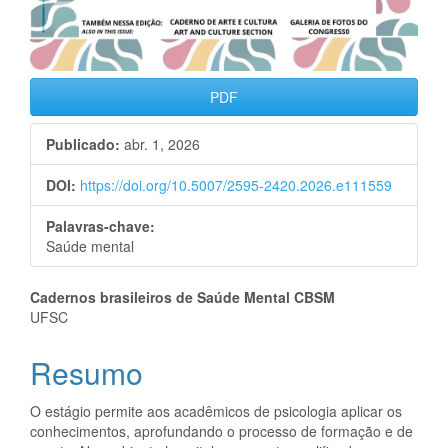
PDF
Publicado:
abr. 1, 2026
DOI:
https://doi.org/10.5007/2595-2420.2026.e111559
Palavras-chave:
Saúde mental
Conteúdo
Cadernos brasileiros de Saúde Mental CBSM
UFSC
do
Resumo
artigo
principal
O estágio permite aos acadêmicos de psicologia aplicar os
conhecimentos, aprofundando o processo de formação e de