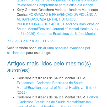
(2021): Política de Saúde Mental no Brasil e Atenção
Psicossocial: Compromisso com a ética e a ciência
Kelly Graziani Giacchero Vedana , Isadora Manfrinato
Cunha,
FORMAÇÃO E PREVENÇÃO DA VIOLÊNCIA
AUTOPROVOCADA ENTRE FUTUROS
PROFISSIONAIS DE SAÚDE
,
Cadernos Brasileiros de
Saúde Mental/Brazilian Journal of Mental Health: v. 17
n. 54 (2025): Cadernos Brasileiros de Saúde Mental
<<
<
2
3
4
5
6
7
8
9
10
11
>
>>
Você também pode
iniciar uma pesquisa avançada por
similaridade
para este artigo.
Artigos mais lidos pelo mesmo(s)
autor(es)
Cadernos brasileiros de Saúde Mental CBSM,
Expediente
,
Cadernos Brasileiros de Saúde
Mental/Brazilian Journal of Mental Health: v. 15 n. 44
(2023)
Cadernos brasileiros de Saúde Mental CBSM,
Editorial
,
Cadernos Brasileiros de Saúde Mental/Brazilian
Journal of Mental Health: v. 15 n. 44 (2023)