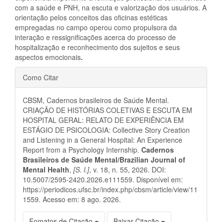
com a saúde e PNH, na escuta e valorização dos usuários. A
orientação pelos conceitos das oficinas estéticas
empregadas no campo operou como propulsora da
interação e ressignificações acerca do processo de
hospitalização e reconhecimento dos sujeitos e seus
aspectos emocionais
.
Detalhes
Como Citar
do
CBSM, Cadernos brasileiros de Saúde Mental.
artigo
CRIAÇÃO DE HISTÓRIAS COLETIVAS E ESCUTA EM
HOSPITAL GERAL: RELATO DE EXPERIÊNCIA EM
ESTÁGIO DE PSICOLOGIA: Collective Story Creation
and Listening in a General Hospital: An Experience
Report from a Psychology Internship.
Cadernos
Brasileiros de Saúde Mental/Brazilian Journal of
Mental Health
,
[S. l.]
, v. 18, n. 55, 2026. DOI:
10.5007/2595-2420.2026.e111559. Disponível em:
https://periodicos.ufsc.br/index.php/cbsm/article/view/11
1559. Acesso em: 8 ago. 2026.
Fomatos de Citação
Baixar Citação