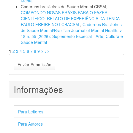
Mental
Cadernos brasileiros de Saúde Mental CBSM,
COMPONDO NOVAS PRÁXIS PARA O FAZER
CIENTÍFICO: RELATO DE EXPERIÊNCIA DA TENDA
PAULO FREIRE NO I CBACSM
,
Cadernos Brasileiros
de Saúde Mental/Brazilian Journal of Mental Health: v.
18 n. 55 (2026): Suplemento Especial - Arte, Cultura e
Saúde Mental
1
2
3
4
5
6
7
8
9
>
>>
Enviar
Enviar Submissão
Submissão
Informações
Para Leitores
Para Autores