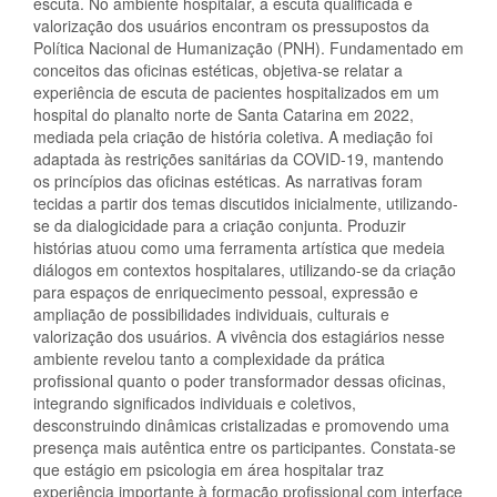
escuta. No ambiente hospitalar, a escuta qualificada e
valorização dos usuários encontram os pressupostos da
Política Nacional de Humanização (PNH). Fundamentado em
conceitos das oficinas estéticas, objetiva-se relatar a
experiência de escuta de pacientes hospitalizados em um
hospital do planalto norte de Santa Catarina em 2022,
mediada pela criação de história coletiva. A mediação foi
adaptada às restrições sanitárias da COVID-19, mantendo
os princípios das oficinas estéticas. As narrativas foram
tecidas a partir dos temas discutidos inicialmente, utilizando-
se da dialogicidade para a criação conjunta. Produzir
histórias atuou como uma ferramenta artística que medeia
diálogos em contextos hospitalares, utilizando-se da criação
para espaços de enriquecimento pessoal, expressão e
ampliação de possibilidades individuais, culturais e
valorização dos usuários. A vivência dos estagiários nesse
ambiente revelou tanto a complexidade da prática
profissional quanto o poder transformador dessas oficinas,
integrando significados individuais e coletivos,
desconstruindo dinâmicas cristalizadas e promovendo uma
presença mais autêntica entre os participantes. Constata-se
que estágio em psicologia em área hospitalar traz
experiência importante à formação profissional com interface