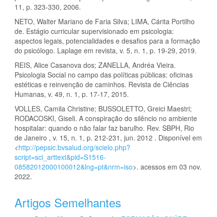
11, p. 323-330, 2006.
NETO, Walter Mariano de Faria Silva; LIMA, Cárita Portilho
de. Estágio curricular supervisionado em psicologia:
aspectos legais, potencialidades e desafios para a formação
do psicólogo. Laplage em revista, v. 5, n. 1, p. 19-29, 2019.
REIS, Alice Casanova dos; ZANELLA, Andréa Vieira.
Psicologia Social no campo das políticas públicas: oficinas
estéticas e reinvenção de caminhos. Revista de Ciências
Humanas, v. 49, n. 1, p. 17-17, 2015.
VOLLES, Camila Christine; BUSSOLETTO, Greici Maestri;
RODACOSKI, Giseli. A conspiração do silêncio no ambiente
hospitalar: quando o não falar faz barulho. Rev. SBPH, Rio
de Janeiro , v. 15, n. 1, p. 212-231, jun. 2012 . Disponível em
<
http://pepsic.bvsalud.org/scielo.php?
script=sci_arttext&pid=S1516-
08582012000100012&lng=pt&nrm=iso
>. acessos em 03 nov.
2022.
Artigos Semelhantes