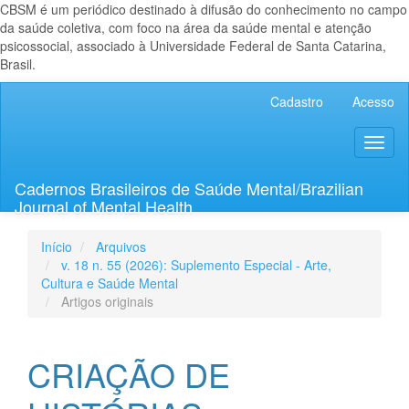
CBSM é um periódico destinado à difusão do conhecimento no campo
da saúde coletiva, com foco na área da saúde mental e atenção
psicossocial, associado à Universidade Federal de Santa Catarina,
Brasil.
Navegação
Cadastro
Acesso
Principal
Conteúdo
Toggl
principal
naviga
Barra
Lateral
Cadernos Brasileiros de Saúde Mental/Brazilian
Journal of Mental Health
Início
Arquivos
v. 18 n. 55 (2026): Suplemento Especial - Arte,
Cultura e Saúde Mental
Artigos originais
CRIAÇÃO DE