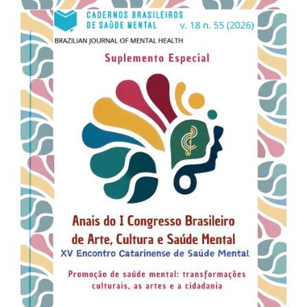
lateral
de
artigos