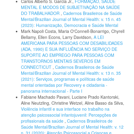
Carlos Alberto S. Garcia Jr.,
FORMAÇÃO, SAÚDE
MENTAL E MODOS DE SUBJETIVAÇÃO NA SAÚDE
DO TRABALHADOR
,
Cadernos Brasileiros de Saúde
Mental/Brazilian Journal of Mental Health: v. 15 n. 45
(2023): Humanização, Democracia e Saúde Mental
Mark Napoli Costa, Maria O'Connell-Bonarrigo, Chyrell
Bellamy, Ellen Econs, Larry Davidson,
A LEI
AMERICANA PARA PESSOAS COM DESABILIDADES
(ADA, 1990) E SUA INFLUÊNCIA NO SERVIÇO DE
SUPORTE AO EMPREGO PARA PESSOAS COM
TRANSTORNOS MENTAIS SEVEROS EM
CONNECTICUT
,
Cadernos Brasileiros de Saúde
Mental/Brazilian Journal of Mental Health: v. 13 n. 35
(2021): Serviços, programas e políticas de saúde
mental orientadas por Recovery e cidadania -
panorama internacional - Parte I
Fabiane Machado Pavani, Luciane Prado Kantorski,
Aline Neutzling, Christine Wetzel, Aline Basso da Silva,
Violência infantil e sua interface no trabalho na
atenção psicossocial infantojuvenil: Percepções de
profissionais da saúde
,
Cadernos Brasileiros de
Saúde Mental/Brazilian Journal of Mental Health: v. 12
n. 31 (2020): Atenção Psicossocial a Crianças e