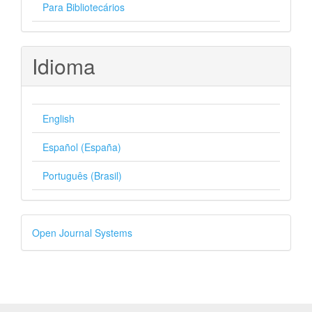
Para Bibliotecários
Idioma
English
Español (España)
Português (Brasil)
Desenvolvido
Open Journal Systems
por