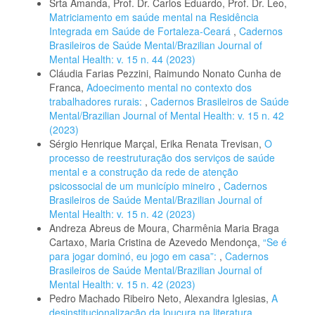
Srta Amanda, Prof. Dr. Carlos Eduardo, Prof. Dr. Leo,
Matriciamento em saúde mental na Residência
Integrada em Saúde de Fortaleza-Ceará
,
Cadernos
Brasileiros de Saúde Mental/Brazilian Journal of
Mental Health: v. 15 n. 44 (2023)
Cláudia Farias Pezzini, Raimundo Nonato Cunha de
Franca,
Adoecimento mental no contexto dos
trabalhadores rurais:
,
Cadernos Brasileiros de Saúde
Mental/Brazilian Journal of Mental Health: v. 15 n. 42
(2023)
Sérgio Henrique Marçal, Erika Renata Trevisan,
O
processo de reestruturação dos serviços de saúde
mental e a construção da rede de atenção
psicossocial de um município mineiro
,
Cadernos
Brasileiros de Saúde Mental/Brazilian Journal of
Mental Health: v. 15 n. 42 (2023)
Andreza Abreus de Moura, Charmênia Maria Braga
Cartaxo, Maria Cristina de Azevedo Mendonça,
“Se é
para jogar dominó, eu jogo em casa”:
,
Cadernos
Brasileiros de Saúde Mental/Brazilian Journal of
Mental Health: v. 15 n. 42 (2023)
Pedro Machado Ribeiro Neto, Alexandra Iglesias,
A
desinstitucionalização da loucura na literatura