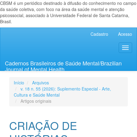
CBSM é um periódico destinado à difusão do conhecimento no campo
da saúde coletiva, com foco na área da saúde mental e atenção
psicossocial, associado à Universidade Federal de Santa Catarina,
Brasil.
Navegação
Cadastro
Acesso
Principal
Conteúdo
Toggl
principal
naviga
Barra
Lateral
Cadernos Brasileiros de Saúde Mental/Brazilian
Journal of Mental Health
Início
Arquivos
v. 18 n. 55 (2026): Suplemento Especial - Arte,
Cultura e Saúde Mental
Artigos originais
CRIAÇÃO DE