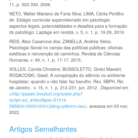
11, p. 323-330, 2006.
NETO, Walter Mariano de Faria Silva; LIMA, Cárita Portilho
de. Estágio curricular supervisionado em psicologia:
aspectos legais, potencialidades e desafios para a formação
do psicólogo. Laplage em revista, v. 5, n. 1, p. 19-29, 2019.
REIS, Alice Casanova dos; ZANELLA, Andréa Vieira.
Psicologia Social no campo das políticas públicas: oficinas
estéticas e reinvenção de caminhos. Revista de Ciências
Humanas, v. 49, n. 1, p. 17-17, 2015.
VOLLES, Camila Christine; BUSSOLETTO, Greici Maestri;
RODACOSKI, Giseli. A conspiração do silêncio no ambiente
hospitalar: quando o não falar faz barulho. Rev. SBPH, Rio
de Janeiro , v. 15, n. 1, p. 212-231, jun. 2012 . Disponível em
<
http://pepsic.bvsalud.org/scielo.php?
script=sci_arttext&pid=S1516-
08582012000100012&lng=pt&nrm=iso
>. acessos em 03 nov.
2022.
Artigos Semelhantes