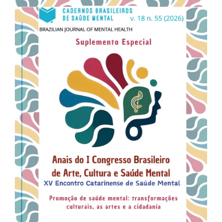
lateral
de
artigos