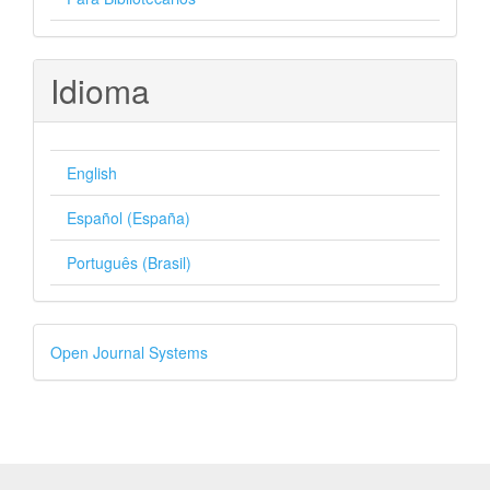
Idioma
English
Español (España)
Português (Brasil)
Desenvolvido
Open Journal Systems
por