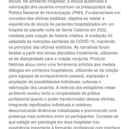
escuta. No ambiente hospitalar, a escuta qualificada e
valorização dos usuários encontram os pressupostos da
Política Nacional de Humanização (PNH). Fundamentado em
conceitos das oficinas estéticas, objetiva-se relatar a
experiência de escuta de pacientes hospitalizados em um
hospital do planalto norte de Santa Catarina em 2022,
mediada pela criação de história coletiva. A mediação foi
adaptada às restrições sanitárias da COVID-19, mantendo
os princípios das oficinas estéticas. As narrativas foram
tecidas a partir dos temas discutidos inicialmente, utilizando-
se da dialogicidade para a criação conjunta. Produzir
histórias atuou como uma ferramenta artística que medeia
diálogos em contextos hospitalares, utilizando-se da criação
para espaços de enriquecimento pessoal, expressão e
ampliação de possibilidades individuais, culturais e
valorização dos usuários. A vivência dos estagiários nesse
ambiente revelou tanto a complexidade da prática
profissional quanto o poder transformador dessas oficinas,
integrando significados individuais e coletivos,
desconstruindo dinâmicas cristalizadas e promovendo uma
presença mais autêntica entre os participantes. Constata-se
que estágio em psicologia em área hospitalar traz
experiência importante à formação profissional com interface