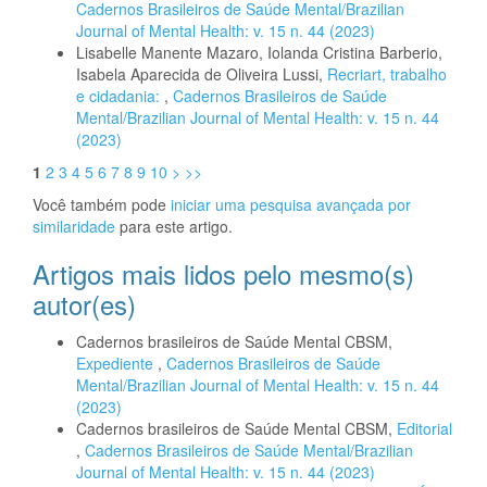
Cadernos Brasileiros de Saúde Mental/Brazilian
Journal of Mental Health: v. 15 n. 44 (2023)
Lisabelle Manente Mazaro, Iolanda Cristina Barberio,
Isabela Aparecida de Oliveira Lussi,
Recriart, trabalho
e cidadania:
,
Cadernos Brasileiros de Saúde
Mental/Brazilian Journal of Mental Health: v. 15 n. 44
(2023)
1
2
3
4
5
6
7
8
9
10
>
>>
Você também pode
iniciar uma pesquisa avançada por
similaridade
para este artigo.
Artigos mais lidos pelo mesmo(s)
autor(es)
Cadernos brasileiros de Saúde Mental CBSM,
Expediente
,
Cadernos Brasileiros de Saúde
Mental/Brazilian Journal of Mental Health: v. 15 n. 44
(2023)
Cadernos brasileiros de Saúde Mental CBSM,
Editorial
,
Cadernos Brasileiros de Saúde Mental/Brazilian
Journal of Mental Health: v. 15 n. 44 (2023)