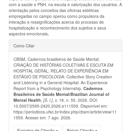
com a saúde e PNH, na escuta e valorização dos usuários. A
orientação pelos conceitos das oficinas estéticas
empregadas no campo operou como propulsora da
interação e ressignificações acerca do processo de
hospitalização e reconhecimento dos sujeitos e seus
aspectos emocionais
.
Detalhes
Como Citar
do
CBSM, Cadernos brasileiros de Saúde Mental.
artigo
CRIAÇÃO DE HISTÓRIAS COLETIVAS E ESCUTA EM
HOSPITAL GERAL: RELATO DE EXPERIÊNCIA EM
ESTÁGIO DE PSICOLOGIA: Collective Story Creation
and Listening in a General Hospital: An Experience
Report from a Psychology Internship.
Cadernos
Brasileiros de Saúde Mental/Brazilian Journal of
Mental Health
,
[S. l.]
, v. 18, n. 55, 2026. DOI:
10.5007/2595-2420.2026.e111559. Disponível em:
https://periodicos.ufsc.br/index.php/cbsm/article/view/11
1559. Acesso em: 7 ago. 2026.
Fomatos de Citação
Baixar Citação