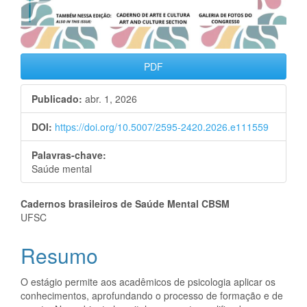
PDF
Publicado:
abr. 1, 2026
DOI:
https://doi.org/10.5007/2595-2420.2026.e111559
Palavras-chave:
Saúde mental
Conteúdo
Cadernos brasileiros de Saúde Mental CBSM
UFSC
do
Resumo
artigo
principal
O estágio permite aos acadêmicos de psicologia aplicar os
conhecimentos, aprofundando o processo de formação e de