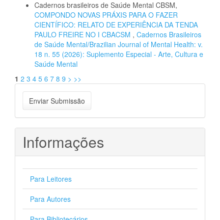
Cadernos brasileiros de Saúde Mental CBSM,
COMPONDO NOVAS PRÁXIS PARA O FAZER
CIENTÍFICO: RELATO DE EXPERIÊNCIA DA TENDA
PAULO FREIRE NO I CBACSM
,
Cadernos Brasileiros
de Saúde Mental/Brazilian Journal of Mental Health: v.
18 n. 55 (2026): Suplemento Especial - Arte, Cultura e
Saúde Mental
1
2
3
4
5
6
7
8
9
>
>>
Enviar
Enviar Submissão
Submissão
Informações
Para Leitores
Para Autores
Para Bibliotecários