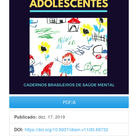
PDF/A
Publicado:
dez. 17, 2019
DOI:
https://doi.org/10.5007/cbsm.v11i30.69732