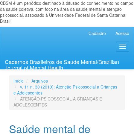
CBSM é um periódico destinado à difusão do conhecimento no campo
da saúde coletiva, com foco na área da saúde mental e atenção
psicossocial, associado à Universidade Federal de Santa Catarina,
Brasil.
Navegação
Cadastro
Acesso
Principal
Conteúdo
Toggl
principal
naviga
Barra
Lateral
Cadernos Brasileiros de Saúde Mental/Brazilian
Journal of Mental Health
Início
Arquivos
v. 11 n. 30 (2019): Atenção Psicossocial a Crianças
e Adolescentes
ATENÇÃO PSICOSSOCIAL A CRIANÇAS E
ADOLESCENTES
Saúde mental de