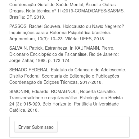
Coordenação-Geral de Saúde Mental, Álcool e Outras
Drogas. Nota técnica nº 11/2019-CGMAD/DAPES/SAS/MS.
Brasília: DF, 2019.
PASSOS, Rachel Gouveia. Holocausto ou Navio Negreiro?
Inquietações para a Reforma Psiquiátrica brasileira.
Argumentum, 10(3): 10–23. Vitória: UFES, 2018.
SALVAIN, Patrick. Estranheza. In KAUFMANN, Pierre.
Dicionário Enciclopédico de Psicanálise. Rio de Janeiro:
Jorge Zahar, 1998. p. 173-174
SENADO FEDERAL. Estatuto da Criança e do Adolescente.
Distrito Federal: Secretaria de Editoração e Publicações
Coordenação de Edições Técnicas, 2017-2018.
SIMONINI, Eduardo; ROMAGNOLI, Roberta Carvalho.
Transversalidade e esquizoanálise. Psicologia em Revista.
24 (3): 915-929. Belo Horizonte: Pontifícia Universidade
Católica, 2018.
Enviar
Enviar Submissão
Submissão