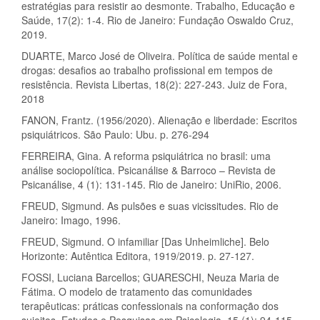
estratégias para resistir ao desmonte. Trabalho, Educação e
Saúde, 17(2): 1-4. Rio de Janeiro: Fundação Oswaldo Cruz,
2019.
DUARTE, Marco José de Oliveira. Política de saúde mental e
drogas: desafios ao trabalho profissional em tempos de
resistência. Revista Libertas, 18(2): 227-243. Juiz de Fora,
2018
FANON, Frantz. (1956/2020). Alienação e liberdade: Escritos
psiquiátricos. São Paulo: Ubu. p. 276-294
FERREIRA, Gina. A reforma psiquiátrica no brasil: uma
análise sociopolítica. Psicanálise & Barroco – Revista de
Psicanálise, 4 (1): 131-145. Rio de Janeiro: UniRio, 2006.
FREUD, Sigmund. As pulsões e suas vicissitudes. Rio de
Janeiro: Imago, 1996.
FREUD, Sigmund. O infamiliar [Das Unheimliche]. Belo
Horizonte: Autêntica Editora, 1919/2019. p. 27-127.
FOSSI, Luciana Barcellos; GUARESCHI, Neuza Maria de
Fátima. O modelo de tratamento das comunidades
terapêuticas: práticas confessionais na conformação dos