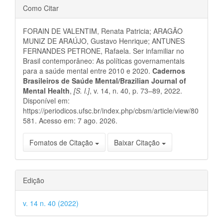
Detalhes
Como Citar
do
FORAIN DE VALENTIM, Renata Patricia; ARAGÃO
artigo
MUNIZ DE ARAÚJO, Gustavo Henrique; ANTUNES
FERNANDES PETRONE, Rafaela. Ser infamiliar no
Brasil contemporâneo: As políticas governamentais
para a saúde mental entre 2010 e 2020.
Cadernos
Brasileiros de Saúde Mental/Brazilian Journal of
Mental Health
,
[S. l.]
, v. 14, n. 40, p. 73–89, 2022.
Disponível em:
https://periodicos.ufsc.br/index.php/cbsm/article/view/80
581. Acesso em: 7 ago. 2026.
Fomatos de Citação
Baixar Citação
Edição
v. 14 n. 40 (2022)