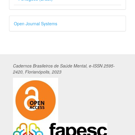
Desenvolvido
Open Journal Systems
por
Cadernos
Br
asileiros
de Saúde Mental, e-ISSN 2595-
2420, Florianópolis, 2023