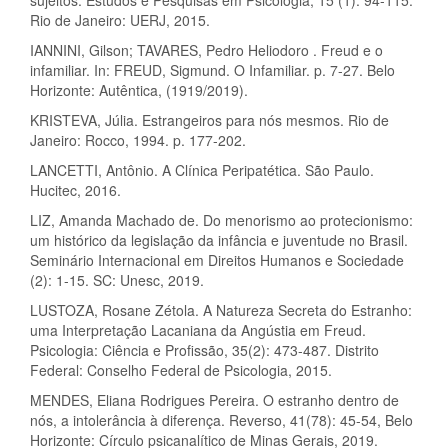
sujeitos. Estudos e Pesquisas em Psicologia, 15 (1): 94-115.
Rio de Janeiro: UERJ, 2015.
IANNINI, Gilson; TAVARES, Pedro Heliodoro . Freud e o
infamiliar. In: FREUD, Sigmund. O Infamiliar. p. 7-27. Belo
Horizonte: Autêntica, (1919/2019).
KRISTEVA, Júlia. Estrangeiros para nós mesmos. Rio de
Janeiro: Rocco, 1994. p. 177-202.
LANCETTI, Antônio. A Clínica Peripatética. São Paulo.
Hucitec, 2016.
LIZ, Amanda Machado de. Do menorismo ao protecionismo:
um histórico da legislação da infância e juventude no Brasil.
Seminário Internacional em Direitos Humanos e Sociedade
(2): 1-15. SC: Unesc, 2019.
LUSTOZA, Rosane Zétola. A Natureza Secreta do Estranho:
uma Interpretação Lacaniana da Angústia em Freud.
Psicologia: Ciência e Profissão, 35(2): 473-487. Distrito
Federal: Conselho Federal de Psicologia, 2015.
MENDES, Eliana Rodrigues Pereira. O estranho dentro de
nós, a intolerância à diferença. Reverso, 41(78): 45-54, Belo
Horizonte: Círculo psicanalítico de Minas Gerais, 2019.