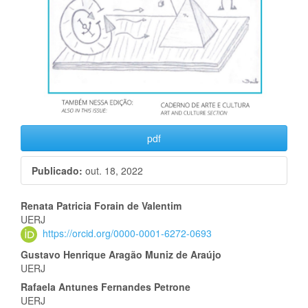
pdf
Publicado:
out. 18, 2022
Conteúdo
Renata Patricia Forain de Valentim
UERJ
do
https://orcid.org/0000-0001-6272-0693
artigo
Gustavo Henrique Aragão Muniz de Araújo
UERJ
principal
Rafaela Antunes Fernandes Petrone
UERJ