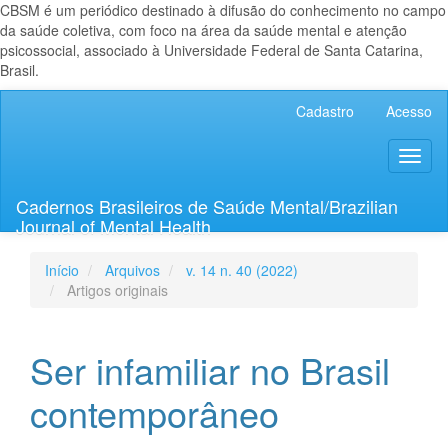
CBSM é um periódico destinado à difusão do conhecimento no campo
da saúde coletiva, com foco na área da saúde mental e atenção
psicossocial, associado à Universidade Federal de Santa Catarina,
Brasil.
Navegação
Cadastro
Acesso
Principal
Conteúdo
Toggl
principal
naviga
Barra
Lateral
Cadernos Brasileiros de Saúde Mental/Brazilian
Journal of Mental Health
Início
Arquivos
v. 14 n. 40 (2022)
Artigos originais
Ser infamiliar no Brasil
contemporâneo