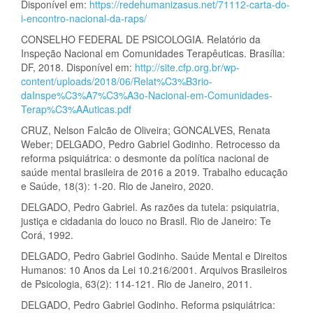
Disponível em:
https://redehumanizasus.net/71112-carta-do-
i-encontro-nacional-da-raps/
CONSELHO FEDERAL DE PSICOLOGIA. Relatório da
Inspeção Nacional em Comunidades Terapêuticas. Brasília:
DF, 2018. Disponível em:
http://site.cfp.org.br/wp-
content/uploads/2018/06/Relat%C3%B3rio-
daInspe%C3%A7%C3%A3o-Nacional-em-Comunidades-
Terap%C3%AAuticas.pdf
CRUZ, Nelson Falcão de Oliveira; GONCALVES, Renata
Weber; DELGADO, Pedro Gabriel Godinho. Retrocesso da
reforma psiquiátrica: o desmonte da política nacional de
saúde mental brasileira de 2016 a 2019. Trabalho educação
e Saúde, 18(3): 1-20. Rio de Janeiro, 2020.
DELGADO, Pedro Gabriel. As razões da tutela: psiquiatria,
justiça e cidadania do louco no Brasil. Rio de Janeiro: Te
Corá, 1992.
DELGADO, Pedro Gabriel Godinho. Saúde Mental e Direitos
Humanos: 10 Anos da Lei 10.216/2001. Arquivos Brasileiros
de Psicologia, 63(2): 114-121. Rio de Janeiro, 2011.
DELGADO, Pedro Gabriel Godinho. Reforma psiquiátrica: