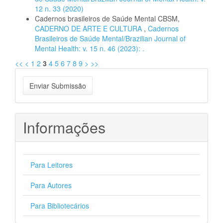
12 n. 33 (2020)
Cadernos brasileiros de Saúde Mental CBSM,
CADERNO DE ARTE E CULTURA
,
Cadernos
Brasileiros de Saúde Mental/Brazilian Journal of
Mental Health: v. 15 n. 46 (2023): .
<<
<
1
2
3
4
5
6
7
8
9
>
>>
Enviar
Enviar Submissão
Submissão
Informações
Para Leitores
Para Autores
Para Bibliotecários