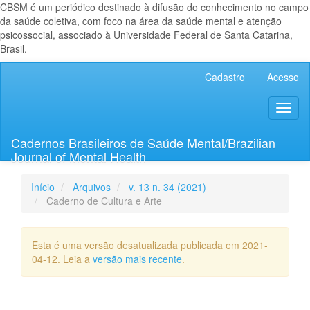
CBSM é um periódico destinado à difusão do conhecimento no campo
da saúde coletiva, com foco na área da saúde mental e atenção
psicossocial, associado à Universidade Federal de Santa Catarina,
Brasil.
Navegação
Cadastro
Acesso
Principal
Conteúdo
Toggl
principal
naviga
Barra
Lateral
Cadernos Brasileiros de Saúde Mental/Brazilian
Journal of Mental Health
Início
Arquivos
v. 13 n. 34 (2021)
Caderno de Cultura e Arte
Esta é uma versão desatualizada publicada em 2021-
04-12. Leia a
versão mais recente
.