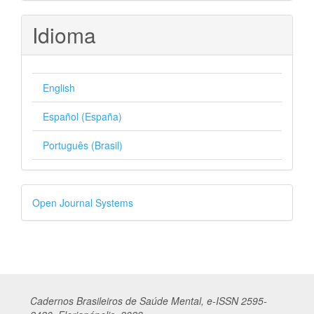
Idioma
English
Español (España)
Português (Brasil)
Desenvolvido
Open Journal Systems
por
Cadernos
Br
asileiros
de Saúde Mental, e-ISSN 2595-