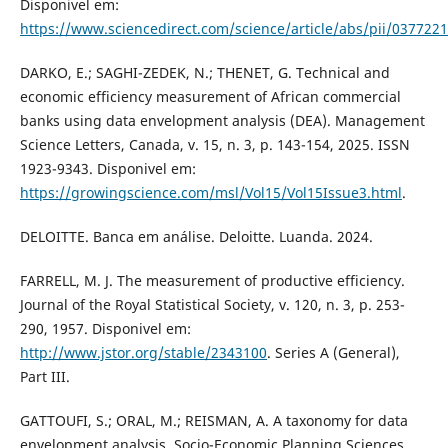
Disponivel em:
https://www.sciencedirect.com/science/article/abs/pii/03772
DARKO, E.; SAGHI-ZEDEK, N.; THENET, G. Technical and
economic efficiency measurement of African commercial
banks using data envelopment analysis (DEA). Management
Science Letters, Canada, v. 15, n. 3, p. 143-154, 2025. ISSN
1923-9343. Disponivel em:
https://growingscience.com/msl/Vol15/Vol15Issue3.html
.
DELOITTE. Banca em análise. Deloitte. Luanda. 2024.
FARRELL, M. J. The measurement of productive efficiency.
Journal of the Royal Statistical Society, v. 120, n. 3, p. 253-
290, 1957. Disponivel em:
http://www.jstor.org/stable/2343100
. Series A (General),
Part III.
GATTOUFI, S.; ORAL, M.; REISMAN, A. A taxonomy for data
envelopment analysis. Socio-Economic Planning Sciences,