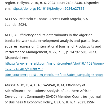
region. Heliyon, v. 10, n. 6, 2024. ISSN 2405-8440. Disponivel
em:
https://doi.org/10.1016/j.heliyon.2024.e27835
.
ACCESS. Relatório e Contas. Access Bank Angola, S.A.
Luanda. 2024.
ACHI, A. Efficiency and its determinants in the Algerian
banks: Network data envelopment analysis and partial least
squares regression. International Journal of Productivity and
Performance Management, v. 72, n. 5, p. 1479-1508, 2023.
Disponivel em:
https://www.emerald.com/insight/content/doi/10.1108/ijppm-
07-2021-0407/full/html?
utm_source=repec&utm_medium=feed&utm_campaign=repec
.
AGOSTINHO, E. A. L. A.; GASPAR, R. M. Efficiency of
Microfinance Institutions: Analysis of Southern African
Development Community (SADC) Member Countries. Journal
of Business & Economic Policy, USA, v. 8, n. 1, 2021. ISSN