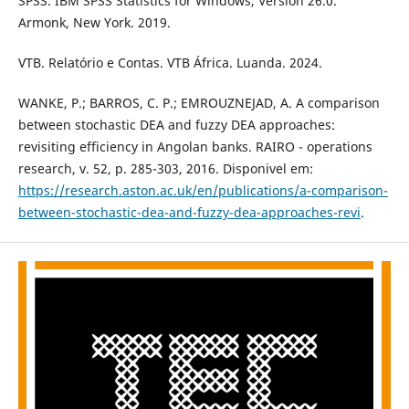
SPSS. IBM SPSS Statistics for Windows, Version 26.0.
Armonk, New York. 2019.
VTB. Relatório e Contas. VTB África. Luanda. 2024.
WANKE, P.; BARROS, C. P.; EMROUZNEJAD, A. A comparison
between stochastic DEA and fuzzy DEA approaches:
revisiting efficiency in Angolan banks. RAIRO - operations
research, v. 52, p. 285-303, 2016. Disponivel em:
https://research.aston.ac.uk/en/publications/a-comparison-
between-stochastic-dea-and-fuzzy-dea-approaches-revi
.