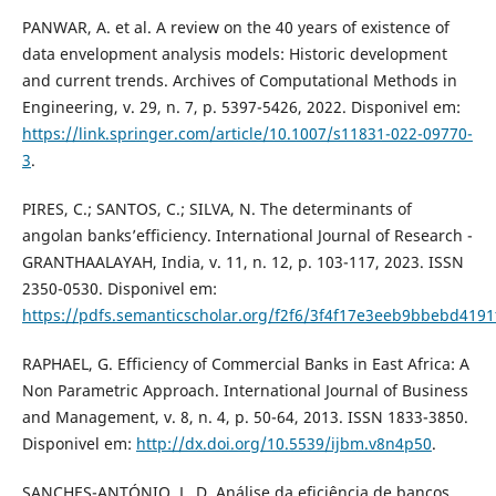
PANWAR, A. et al. A review on the 40 years of existence of
data envelopment analysis models: Historic development
and current trends. Archives of Computational Methods in
Engineering, v. 29, n. 7, p. 5397-5426, 2022. Disponivel em:
https://link.springer.com/article/10.1007/s11831-022-09770-
3
.
PIRES, C.; SANTOS, C.; SILVA, N. The determinants of
angolan banks’efficiency. International Journal of Research -
GRANTHAALAYAH, India, v. 11, n. 12, p. 103-117, 2023. ISSN
2350-0530. Disponivel em:
https://pdfs.semanticscholar.org/f2f6/3f4f17e3eeb9bbebd419
RAPHAEL, G. Efficiency of Commercial Banks in East Africa: A
Non Parametric Approach. International Journal of Business
and Management, v. 8, n. 4, p. 50-64, 2013. ISSN 1833-3850.
Disponivel em:
http://dx.doi.org/10.5539/ijbm.v8n4p50
.
SANCHES-ANTÓNIO, L. D. Análise da eficiência de bancos