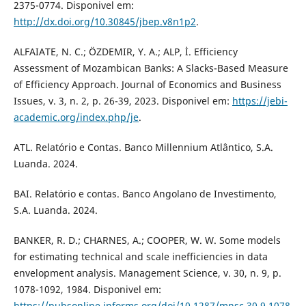
2375-0774. Disponivel em:
http://dx.doi.org/10.30845/jbep.v8n1p2
.
ALFAIATE, N. C.; ÖZDEMIR, Y. A.; ALP, İ. Efficiency
Assessment of Mozambican Banks: A Slacks-Based Measure
of Efficiency Approach. Journal of Economics and Business
Issues, v. 3, n. 2, p. 26-39, 2023. Disponivel em:
https://jebi-
academic.org/index.php/je
.
ATL. Relatório e Contas. Banco Millennium Atlântico, S.A.
Luanda. 2024.
BAI. Relatório e contas. Banco Angolano de Investimento,
S.A. Luanda. 2024.
BANKER, R. D.; CHARNES, A.; COOPER, W. W. Some models
for estimating technical and scale inefficiencies in data
envelopment analysis. Management Science, v. 30, n. 9, p.
1078-1092, 1984. Disponivel em:
https://pubsonline.informs.org/doi/10.1287/mnsc.30.9.1078
.