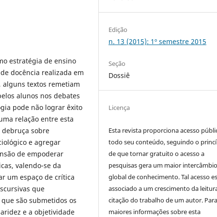
Edição
n. 13 (2015): 1º semestre 2015
omo estratégia de ensino
Seção
o de docência realizada em
Dossiê
”, alguns textos remetiam
pelos alunos nos debates
gia pode não lograr êxito
Licença
ma relação entre esta
se debruça sobre
Esta revista proporciona acesso públi
iológico e agregar
todo seu conteúdo, seguindo o princí
etensão de empoderar
de que tornar gratuito o acesso a
cas, valendo-se da
pesquisas gera um maior intercâmbi
iar um espaço de crítica
global de conhecimento. Tal acesso e
scursivas que
associado a um crescimento da leitur
a que são submetidos os
citação do trabalho de um autor. Par
ridez e a objetividade
maiores informações sobre esta