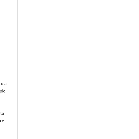
co a
pio
o
stá
a e
a