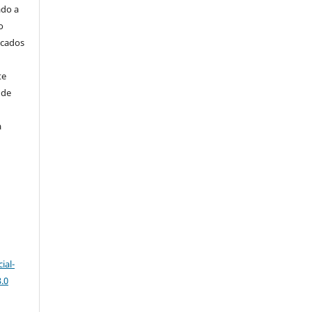
ado a
o
icados
te
 de
a
ial-
.0