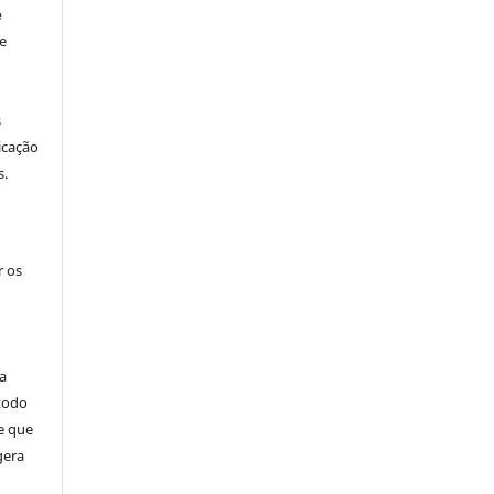
e
e
s
icação
s.
r os
a
 todo
e que
gera