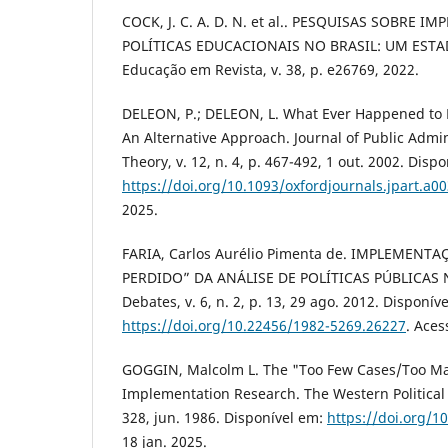
COCK, J. C. A. D. N. et al.. PESQUISAS SOBRE 
POLÍTICAS EDUCACIONAIS NO BRASIL: UM ES
Educação em Revista, v. 38, p. e26769, 2022.
DELEON, P.; DELEON, L. What Ever Happened to 
An Alternative Approach. Journal of Public Admi
Theory, v. 12, n. 4, p. 467-492, 1 out. 2002. Disp
https://doi.org/10.1093/oxfordjournals.jpart.a0
2025.
FARIA, Carlos Aurélio Pimenta de. IMPLEMENT
PERDIDO” DA ANÁLISE DE POLÍTICAS PÚBLICAS N
Debates, v. 6, n. 2, p. 13, 29 ago. 2012. Disponív
https://doi.org/10.22456/1982-5269.26227
. Aces
GOGGIN, Malcolm L. The "Too Few Cases/Too Ma
Implementation Research. The Western Political Qu
328, jun. 1986. Disponível em:
https://doi.org/1
18 jan. 2025.