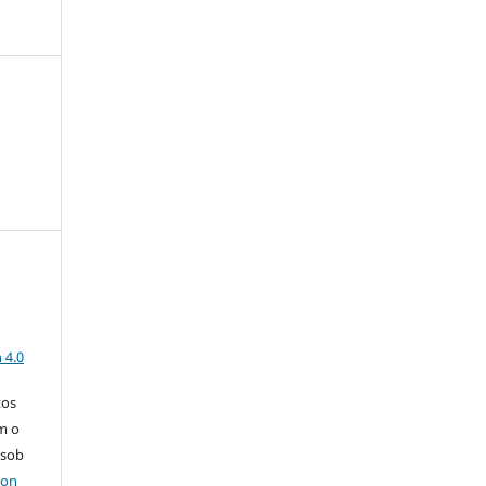
a
 4.0
tos
m o
 sob
ion