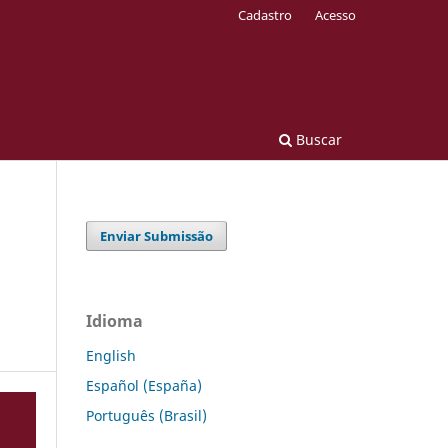
Cadastro
Acesso
Buscar
Enviar Submissão
Idioma
English
Español (España)
Português (Brasil)