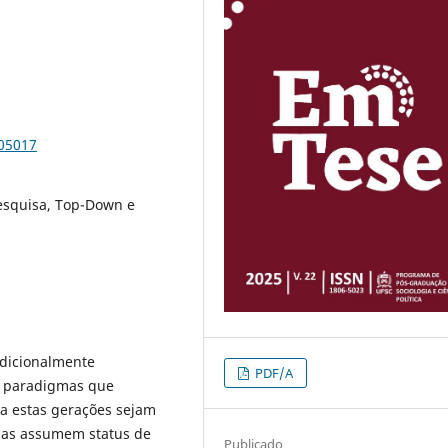
105017
esquisa, Top-Down e
adicionalmente
PDF/A
, paradigmas que
a estas gerações sejam
 elas assumem status de
Publicado