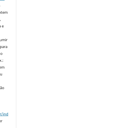
a
ptem
,
a e
sumir
 para
do
x.:
 em
ou
ção
r/ind
er