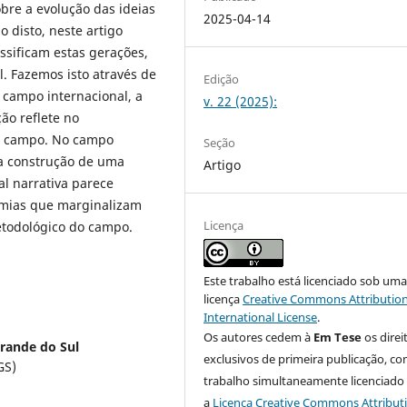
bre a evolução das ideias
2025-04-14
 disto, neste artigo
sificam estas gerações,
l. Fazemos isto através de
Edição
o campo internacional, a
v. 22 (2025):
ão reflete no
o campo. No campo
Seção
 a construção de uma
Artigo
Tal narrativa parece
tomias que marginalizam
Licença
etodológico do campo.
Este trabalho está licenciado sob um
licença
Creative Commons Attribution
International License
.
Os autores cedem à
Em Tese
os direi
Grande do Sul
exclusivos de primeira publicação, co
GS)
trabalho simultaneamente licenciado
a
Licença Creative Commons Attribut