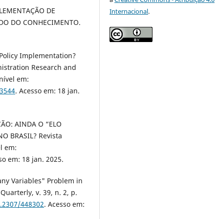
IMPLEMENTAÇÃO DE
Internacional
.
TADO DO CONHECIMENTO.
Policy Implementation?
nistration Research and
onível em:
03544
. Acesso em: 18 jan.
AÇÃO: AINDA O “ELO
O BRASIL? Revista
el em:
so em: 18 jan. 2025.
ny Variables" Problem in
arterly, v. 39, n. 2, p.
0.2307/448302
. Acesso em: