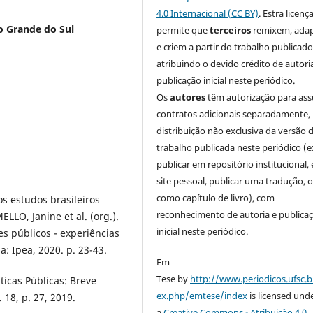
4.0 Internacional (CC BY)
. Estra licenç
o Grande do Sul
permite que
terceiros
remixem, ada
e criem a partir do trabalho publicado
atribuindo o devido crédito de autori
publicação inicial neste periódico.
Os
autores
têm autorização para as
contratos adicionais separadamente,
distribuição não exclusiva da versão 
trabalho publicada neste periódico (e
publicar em repositório institucional,
site pessoal, publicar uma tradução, 
como capítulo de livro), com
s estudos brasileiros
reconhecimento de autoria e publica
LLO, Janine et al. (org.).
inicial neste periódico.
s públicos - experiências
a: Ipea, 2020. p. 23-43.
Em
Tese by
http://www.periodicos.ufsc.b
icas Públicas: Breve
ex.php/emtese/index
is licensed und
. 18, p. 27, 2019.
a
Creative Commons - Atribuição 4.0