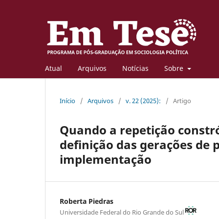
Atual
Arquivos
Notícias
Sobre
Início
/
Arquivos
/
v. 22 (2025):
/
Artigo
Quando a repetição constró
definição das gerações de
implementação
Roberta Piedras
Universidade Federal do Rio Grande do Sul