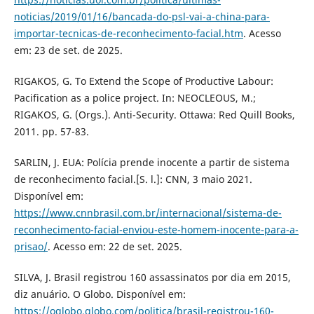
noticias/2019/01/16/bancada-do-psl-vai-a-china-para-
importar-tecnicas-de-reconhecimento-facial.htm
. Acesso
em: 23 de set. de 2025.
RIGAKOS, G. To Extend the Scope of Productive Labour:
Pacification as a police project. In: NEOCLEOUS, M.;
RIGAKOS, G. (Orgs.). Anti-Security. Ottawa: Red Quill Books,
2011. pp. 57-83.
SARLIN, J. EUA: Polícia prende inocente a partir de sistema
de reconhecimento facial.[S. l.]: CNN, 3 maio 2021.
Disponível em:
https://www.cnnbrasil.com.br/internacional/sistema-de-
reconhecimento-facial-enviou-este-homem-inocente-para-a-
prisao/
. Acesso em: 22 de set. 2025.
SILVA, J. Brasil registrou 160 assassinatos por dia em 2015,
diz anuário. O Globo. Disponível em:
https://oglobo.globo.com/politica/brasil-registrou-160-