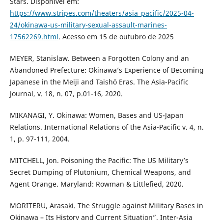
Stars. Disponível em:
https://www.stripes.com/theaters/asia_pacific/2025-04-
24/okinawa-us-military-sexual-assault-marines-
17562269.html
. Acesso em 15 de outubro de 2025
MEYER, Stanislaw. Between a Forgotten Colony and an
Abandoned Prefecture: Okinawa’s Experience of Becoming
Japanese in the Meiji and Taishō Eras. The Asia-Pacific
Journal, v. 18, n. 07, p.01-16, 2020.
MIKANAGI, Y. Okinawa: Women, Bases and US-Japan
Relations. International Relations of the Asia-Pacific v. 4, n.
1, p. 97-111, 2004.
MITCHELL, Jon. Poisoning the Pacific: The US Military’s
Secret Dumping of Plutonium, Chemical Weapons, and
Agent Orange. Maryland: Rowman & Littlefied, 2020.
MORITERU, Arasaki. The Struggle against Military Bases in
Okinawa – Its History and Current Situation”. Inter-Asia