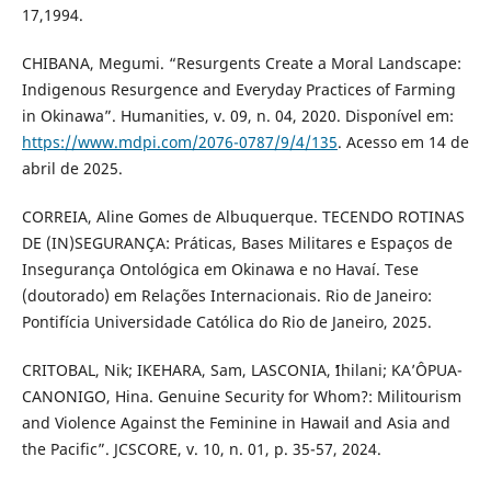
17,1994.
CHIBANA, Megumi. “Resurgents Create a Moral Landscape:
Indigenous Resurgence and Everyday Practices of Farming
in Okinawa”. Humanities, v. 09, n. 04, 2020. Disponível em:
https://www.mdpi.com/2076-0787/9/4/135
. Acesso em 14 de
abril de 2025.
CORREIA, Aline Gomes de Albuquerque. TECENDO ROTINAS
DE (IN)SEGURANÇA: Práticas, Bases Militares e Espaços de
Insegurança Ontológica em Okinawa e no Havaí. Tese
(doutorado) em Relações Internacionais. Rio de Janeiro:
Pontifícia Universidade Católica do Rio de Janeiro, 2025.
CRITOBAL, Nik; IKEHARA, Sam, LASCONIA, ʻIhilani; KA’ÔPUA-
CANONIGO, Hina. Genuine Security for Whom?: Militourism
and Violence Against the Feminine in Hawaiʻi and Asia and
the Pacific”. JCSCORE, v. 10, n. 01, p. 35-57, 2024.