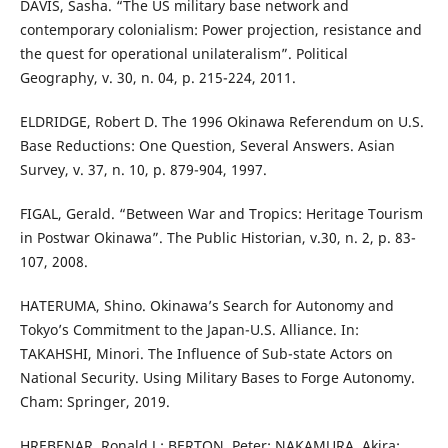
DAVIS, Sasha. “The US military base network and
contemporary colonialism: Power projection, resistance and
the quest for operational unilateralism”. Political
Geography, v. 30, n. 04, p. 215-224, 2011.
ELDRIDGE, Robert D. The 1996 Okinawa Referendum on U.S.
Base Reductions: One Question, Several Answers. Asian
Survey, v. 37, n. 10, p. 879-904, 1997.
FIGAL, Gerald. “Between War and Tropics: Heritage Tourism
in Postwar Okinawa”. The Public Historian, v.30, n. 2, p. 83-
107, 2008.
HATERUMA, Shino. Okinawa’s Search for Autonomy and
Tokyo’s Commitment to the Japan-U.S. Alliance. In:
TAKAHSHI, Minori. The Influence of Sub-state Actors on
National Security. Using Military Bases to Forge Autonomy.
Cham: Springer, 2019.
HREBENAR, Ronald J.; BERTON, Peter; NAKAMURA, Akira;