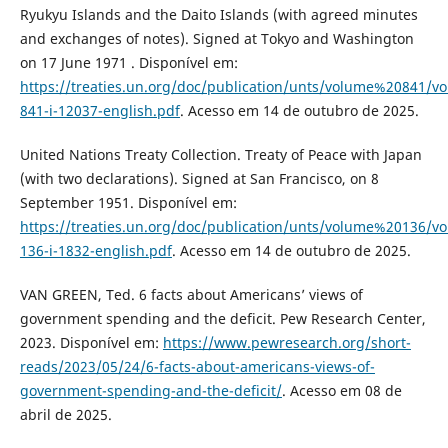
Ryukyu Islands and the Daito Islands (with agreed minutes
and exchanges of notes). Signed at Tokyo and Washington
on 17 June 1971 . Disponível em:
https://treaties.un.org/doc/publication/unts/volume%20841/v
841-i-12037-english.pdf
. Acesso em 14 de outubro de 2025.
United Nations Treaty Collection. Treaty of Peace with Japan
(with two declarations). Signed at San Francisco, on 8
September 1951. Disponível em:
https://treaties.un.org/doc/publication/unts/volume%20136/v
136-i-1832-english.pdf
. Acesso em 14 de outubro de 2025.
VAN GREEN, Ted. 6 facts about Americans’ views of
government spending and the deficit. Pew Research Center,
2023. Disponível em:
https://www.pewresearch.org/short-
reads/2023/05/24/6-facts-about-americans-views-of-
government-spending-and-the-deficit/
. Acesso em 08 de
abril de 2025.