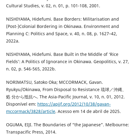
Cultural Studies, v. 02, n. 01, p. 101-108, 2001.
NISHIYAMA, Hidefumi. Base Borders: Militarisation and
(Post-)Colonial Bordering in Okinawa. Environment and
Planning C: Politics and Space, v. 40, n. 08, p. 1627–42,
2022a.
NISHIYAMA, Hidefumi. Base Built in the Middle of ‘Rice
Fields’: A Politics of Ignorance in Okinawa. Geopolitics, v. 27,
n. 02, p. 546-565, 2022b.
NORIMATSU, Satoko Oka; MCCORMACK, Gavan.
Ryukyu/Okinawa, From Disposal to Resistance 琉球／沖縄、
処 分から抵抗へ. The Asia-Pacific Journal, v. 10, n. 01, 2012.
Disponível em:
https://apjjf.org/2012/10/38/gavan-
mccormack/3828/article
. Acesso em 14 de abril de 2025.
OGUMA, EIJI. The Boundaries of “the Japanese”. Melbourne:
Transpacific Press, 2014.