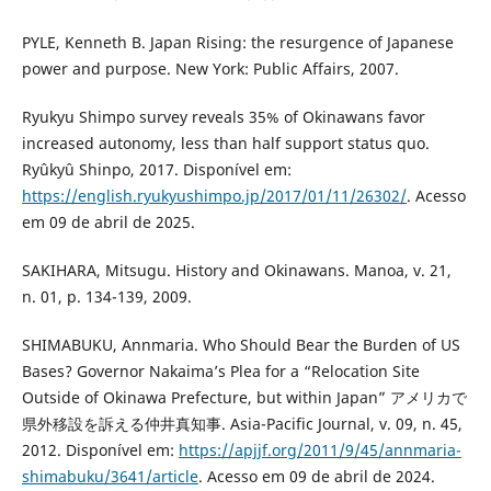
PYLE, Kenneth B. Japan Rising: the resurgence of Japanese
power and purpose. New York: Public Affairs, 2007.
Ryukyu Shimpo survey reveals 35% of Okinawans favor
increased autonomy, less than half support status quo.
Ryûkyû Shinpo, 2017. Disponível em:
https://english.ryukyushimpo.jp/2017/01/11/26302/
. Acesso
em 09 de abril de 2025.
SAKIHARA, Mitsugu. History and Okinawans. Manoa, v. 21,
n. 01, p. 134-139, 2009.
SHIMABUKU, Annmaria. Who Should Bear the Burden of US
Bases? Governor Nakaima’s Plea for a “Relocation Site
Outside of Okinawa Prefecture, but within Japan” アメリカで
県外移設を訴える仲井真知事. Asia-Pacific Journal, v. 09, n. 45,
2012. Disponível em:
https://apjjf.org/2011/9/45/annmaria-
shimabuku/3641/article
. Acesso em 09 de abril de 2024.