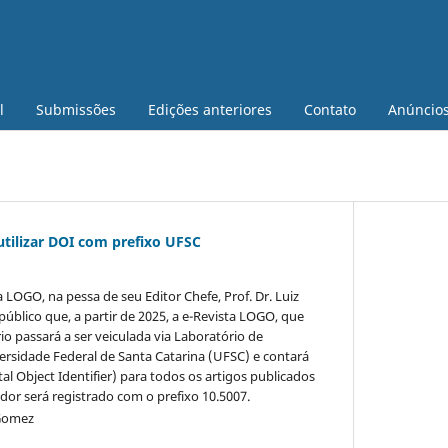
l
Submissões
Edições anteriores
Contato
Anúncio
utilizar DOI com prefixo UFSC
a LOGO, na pessa de seu Editor Chefe, Prof. Dr. Luiz
úblico que, a partir de 2025, a e-Revista LOGO, que
o passará a ser veiculada via Laboratório de
versidade Federal de Santa Catarina (UFSC) e contará
al Object Identifier) para todos os artigos publicados
dor será registrado com o prefixo 10.5007.
 Gomez