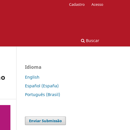
Cadastro
Acesso
Buscar
Idioma
ao
English
Español (España)
Português (Brasil)
Enviar Submissão