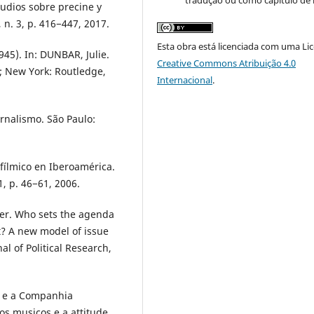
tradução ou como capítulo de l
tudios sobre precine y
 n. 3, p. 416−447, 2017.
Esta obra está licenciada com uma Li
45). In: DUNBAR, Julie.
Creative Commons Atribuição 4.0
; New York: Routledge,
Internacional
.
rnalismo. São Paulo:
 fílmico en Iberoamérica.
1, p. 46−61, 2006.
r. Who sets the agenda
t? A new model of issue
l of Political Research,
o e a Companhia
os musicos e a attitude