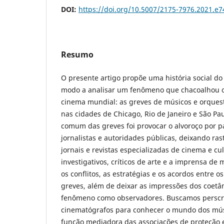
DOI:
https://doi.org/10.5007/2175-7976.2021.e
Resumo
O presente artigo propõe uma história social d
modo a analisar um fenômeno que chacoalhou o
cinema mundial: as greves de músicos e orques
nas cidades de Chicago, Rio de Janeiro e São Pau
comum das greves foi provocar o alvoroço por par
jornalistas e autoridades públicas, deixando ras
jornais e revistas especializadas de cinema e cul
investigativos, críticos de arte e a imprensa de
os conflitos, as estratégias e os acordos entre o
greves, além de deixar as impressões dos coetâ
fenômeno como observadores. Buscamos perscru
cinematógrafos para conhecer o mundo dos mús
função mediadora das associações de proteção 