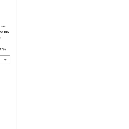
tras
ao Rio
m
74792