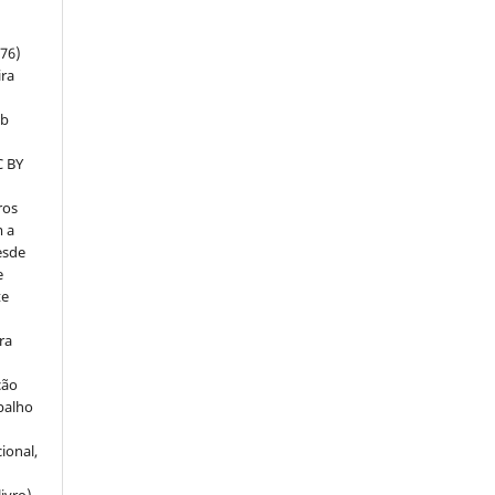
m
76)
ira
ob
C BY
ros
m a
esde
e
te
ra
ção
balho
ional,