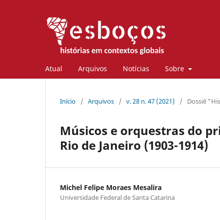
Atual
Arquivos
Notícias
Sobre
Início
/
Arquivos
/
v. 28 n. 47 (2021)
/
Dossiê "Hi
Músicos e orquestras do p
Rio de Janeiro (1903-1914)
Michel Felipe Moraes Mesalira
Universidade Federal de Santa Catarina