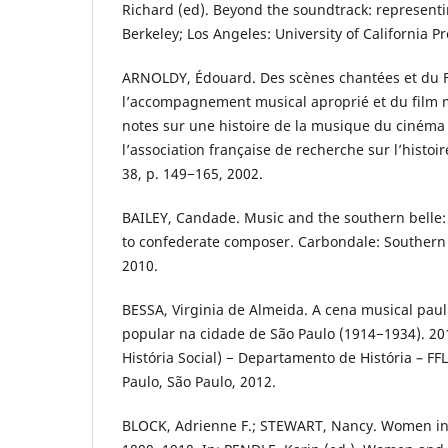
Richard (ed). Beyond the soundtrack: represent
Berkeley; Los Angeles: University of California P
ARNOLDY, Édouard. Des scènes chantées et du Fi
l’accompagnement musical aproprié et du film m
notes sur une histoire de la musique du ciném
l’association française de recherche sur l’histoir
38, p. 149−165, 2002.
BAILEY, Candade. Music and the southern belle:
to confederate composer. Carbondale: Southern Il
2010.
BESSA, Virginia de Almeida. A cena musical paul
popular na cidade de São Paulo (1914−1934). 20
História Social) − Departamento de História – F
Paulo, São Paulo, 2012.
BLOCK, Adrienne F.; STEWART, Nancy. Women in