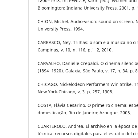
1800−1918. In: PENDLE, Karin (ed.). Women and M
Bloomington: Indiana University Press, 2001. p. 
CHION, Michel. Audio-vision: sound on screen. 
University Press, 1994.
CARRASCO, Ney. Trilhas: o som e a música no c
Campinas, v. 10, n. 116, p.1−2, 2010.
CARVALHO, Danielle Crepaldi. O cinema silencios
(1894−1920). Galaxia, São Paulo, v. 17, n. 34, p. 
CHICAGO. Nickelodeon Performers Win Strike. T
New York-Chicago, v. 3, p. 257, 1908.
COSTA, Flávia Cesarino. O primeiro cinema: espe
domesticação. Rio de Janeiro: Azougue, 2005.
CUARTEROLO, Andrea. El archivo en la época de 
técnica: recursos digitales para el estudio del ci