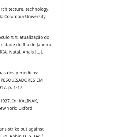
rchitecture, technology,
k: Columbia University
éculo XIX: atualização do
a cidade do Rio de Janeiro
, Natal. Anais [...].
pas dos periódicos:
DE PESQUISADORES EM
17. p. 1-17.
−1927. In: KALINAK,
New York: Oxford
ns strike out against
EY, Robin D. G. (ed.).