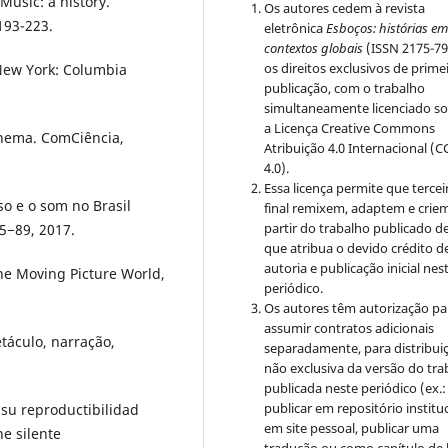
usic: a history.
Os autores cedem à revista
193-223.
eletrônica
Esboços: histórias e
contextos globais
(ISSN 2175-79
os direitos exclusivos de prime
New York: Columbia
publicação, com o trabalho
simultaneamente licenciado s
a Licença Creative Commons
inema. ComCiência,
Atribuição 4.0 Internacional (C
4.0).
Essa licença permite que tercei
o e o som no Brasil
final remixem, adaptem e crie
partir do trabalho publicado d
85−89, 2017.
que atribua o devido crédito d
autoria e publicação inicial nes
he Moving Picture World,
periódico.
Os autores têm autorização pa
assumir contratos adicionais
táculo, narração,
separadamente, para distribui
não exclusiva da versão do tra
publicada neste periódico (ex.:
publicar em repositório instituc
su reproductibilidad
em site pessoal, publicar uma
ne silente