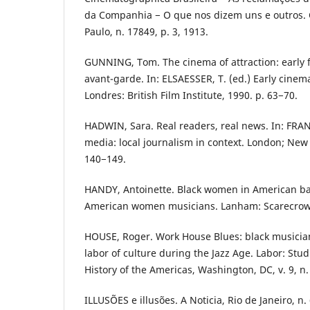
da Companhia − O que nos dizem uns e outros. C
Paulo, n. 17849, p. 3, 1913.
GUNNING, Tom. The cinema of attraction: early fi
avant-garde. In: ELSAESSER, T. (ed.) Early cinem
Londres: British Film Institute, 1990. p. 63−70.
HADWIN, Sara. Real readers, real news. In: FRAN
media: local journalism in context. London; New 
140−149.
HANDY, Antoinette. Black women in American ba
American women musicians. Lanham: Scarecrow 
HOUSE, Roger. Work House Blues: black musicia
labor of culture during the Jazz Age. Labor: Stu
History of the Americas, Washington, DC, v. 9, n.
ILLUSÕES e illusões. A Noticia, Rio de Janeiro, n. 