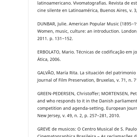
latinoamericano. Vivomatografias. Revista de es
cine silente en Latinoamérica, Buenos Aires, v. 3,
DUNBAR, Julie. American Popular Music (1895−19
Women, music, culture: an introduction. London
2011. p. 131−152.
ERBOLATO, Mario. Técnicas de codificação em jo
Ática, 2006.
GALVÃO, María Rita. La situación del patrimonio
Journal of Film Preservation, Bruxelas, v. 71, n. 7
GREEN-PEDERSEN, Christoffer; MORTENSEN, Pete
and who responds to it in the Danish parliamen
competition and agenda-setting. European Journa
New Jersey, v. 49, n. 2, p. 257−281, 2010.
GREVE de musicos: O Centro Musical de S. Paul
Cinematographica Brasileira − As reclamações d