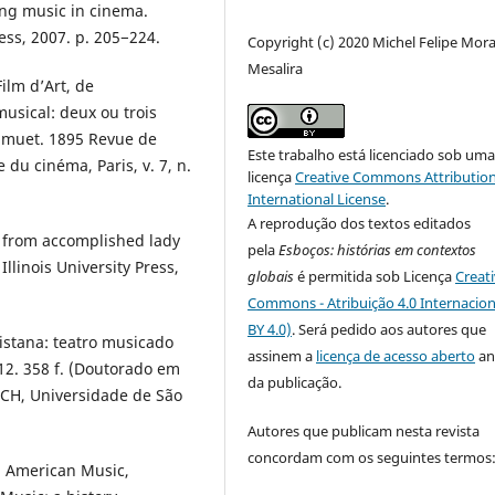
ing music in cinema.
ress, 2007. p. 205−224.
Copyright (c) 2020 Michel Felipe Mor
Mesalira
lm d’Art, de
usical: deux ou trois
a muet. 1895 Revue de
Este trabalho está licenciado sob um
e du cinéma, Paris, v. 7, n.
licença
Creative Commons Attribution
International License
.
A reprodução dos textos editados
 from accomplished lady
pela
Esboços
: histórias em contextos
linois University Press,
globais
é permitida sob Licença
Creat
Commons - Atribuição 4.0 Internacion
BY 4.0)
. Será pedido aos autores que
istana: teatro musicado
assinem a
licença de acesso aberto
an
12. 358 f. (Doutorado em
da publicação.
FLCH, Universidade de São
Autores que publicam nesta revista
concordam com os seguintes termos
 American Music,