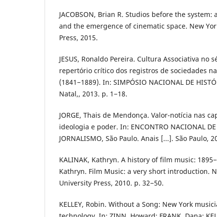
JACOBSON, Brian R. Studios before the system: a
and the emergence of cinematic space. New Yor
Press, 2015.
JESUS, Ronaldo Pereira. Cultura Associativa no s
repertório crítico dos registros de sociedades n
(1841−1889). In: SIMPÓSIO NACIONAL DE HISTÓRIA
Natal,, 2013. p. 1−18.
JORGE, Thais de Mendonça. Valor-notícia nas ca
ideologia e poder. In: ENCONTRO NACIONAL 
JORNALISMO, São Paulo. Anais [...]. São Paulo, 20
KALINAK, Kathryn. A history of film music: 1895
Kathryn. Film Music: a very short introduction. 
University Press, 2010. p. 32−50.
KELLEY, Robin. Without a Song: New York musicia
technology. In: ZINN, Howard; FRANK, Dana; KELL