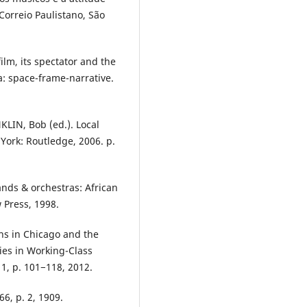
orreio Paulistano, São
lm, its spectator and the
a: space-frame-narrative.
KLIN, Bob (ed.). Local
York: Routledge, 2006. p.
nds & orchestras: African
Press, 1998.
ns in Chicago and the
dies in Working-Class
 1, p. 101−118, 2012.
66, p. 2, 1909.