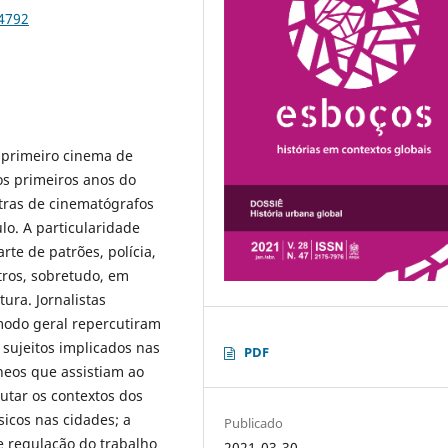
74792
o primeiro cinema de
s primeiros anos do
tras de cinematógrafos
lo. A particularidade
te de patrões, polícia,
tros, sobretudo, em
tura. Jornalistas
 modo geral repercutiram
s sujeitos implicados nas
PDF
neos que assistiam ao
tar os contextos dos
icos nas cidades; a
Publicado
e regulação do trabalho
2021-03-30