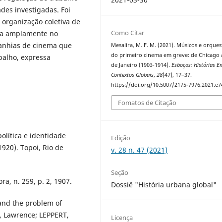
ades investigadas. Foi
 organização coletiva de
Como Citar
ada amplamente no
panhias de cinema que
Mesalira, M. F. M. (2021). Músicos e orques
do primeiro cinema em greve: de Chicago 
balho, expressa
de Janeiro (1903-1914).
Esboços: Histórias E
Contextos Globais
,
28
(47), 17–37.
https://doi.org/10.5007/2175-7976.2021.e
Fomatos de Citação
olítica e identidade
Edição
920). Topoi, Rio de
v. 28 n. 47 (2021)
Seção
, n. 259, p. 2, 1907.
Dossiê "História urbana global"
 and the problem of
, Lawrence; LEPPERT,
Licença