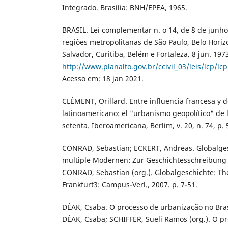
Integrado. Brasília: BNH/EPEA, 1965.
BRASIL. Lei complementar n. o 14, de 8 de junho
regiões metropolitanas de São Paulo, Belo Horizo
Salvador, Curitiba, Belém e Fortaleza. 8 jun. 197
http://www.planalto.gov.br/ccivil_03/leis/lcp/lc
Acesso em: 18 jan 2021.
CLÉMENT, Orillard. Entre influencia francesa y 
latinoamericano: el "urbanismo geopolítico" de 
setenta. Iberoamericana, Berlim, v. 20, n. 74, p. 
CONRAD, Sebastian; ECKERT, Andreas. Globalges
multiple Modernen: Zur Geschichtesschreibung 
CONRAD, Sebastian (org.). Globalgeschichte: Th
Frankfurt3: Campus-Verl., 2007. p. 7-51.
DÉAK, Csaba. O processo de urbanização no Brasil
DÉAK, Csaba; SCHIFFER, Sueli Ramos (org.). O p