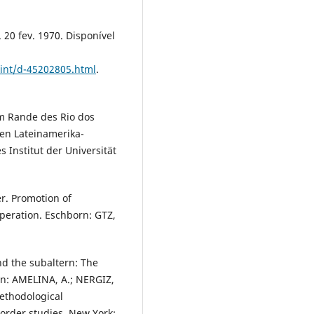
 20 fev. 1970. Disponível
int/d-45202805.html
.
m Rande des Rio dos
hen Lateinamerika-
Institut der Universität
r. Promotion of
operation. Eschborn: GTZ,
nd the subaltern: The
In: AMELINA, A.; NERGIZ,
methodological
order studies. New York: