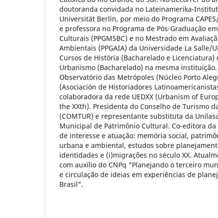
doutoranda convidada no Lateinamerika-Institut 
Universität Berlin, por meio do Programa CAPE
e professora no Programa de Pós-Graduação em
Culturais (PPGMSBC) e no Mestrado em Avaliaçã
Ambientais (PPGAIA) da Universidade La Salle/U
Cursos de História (Bacharelado e Licenciatura) 
Urbanismo (Bacharelado) na mesma instituição.
Observatório das Metrópoles (Núcleo Porto Ale
(Asociación de Historiadores Latinoamericanista
colaboradora da rede UEDXX (Urbanism of Europ
the XXth). Presidenta do Conselho de Turismo d
(COMTUR) e representante substituta da Unilasa
Municipal de Patrimônio Cultural. Co-editora da
de interesse e atuação: memória social, patrimôni
urbana e ambiental, estudos sobre planejamento
identidades e (i)migrações no século XX. Atualm
com auxílio do CNPq "Planejando o terceiro mun
e circulação de ideias em experiências de plan
Brasil".