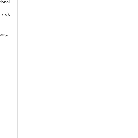
ional,
ivro).
cença