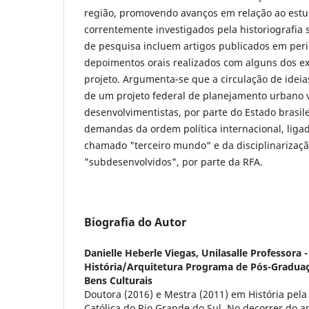
região, promovendo avanços em relação ao estu
correntemente investigados pela historiografia 
de pesquisa incluem artigos publicados em peri
depoimentos orais realizados com alguns dos ex
projeto. Argumenta-se que a circulação de ideia
de um projeto federal de planejamento urbano vo
desenvolvimentistas, por parte do Estado brasi
demandas da ordem política internacional, liga
chamado "terceiro mundo" e da disciplinariza
"subdesenvolvidos", por parte da RFA.
Biografia do Autor
Danielle Heberle Viegas,
Unilasalle Professora 
História/Arquitetura Programa de Pós-Gradua
Bens Culturais
Doutora (2016) e Mestra (2011) em História pela 
Católica do Rio Grande do Sul. No decorrer do an