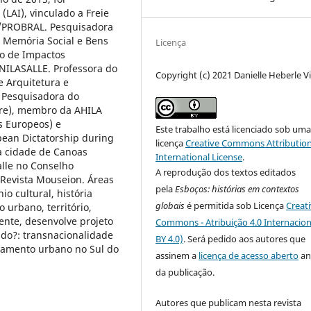
(LAI), vinculado a Freie
S/PROBRAL. Pesquisadora
 Memória Social e Bens
Licença
o de Impactos
NILASALLE. Professora do
Copyright (c) 2021 Danielle Heberle V
e Arquitetura e
 Pesquisadora do
gre), membro da AHILA
s Europeos) e
Este trabalho está licenciado sob um
ean Dictatorship during
licença
Creative Commons Attribution
a cidade de Canoas
International License
.
lle no Conselho
A reprodução dos textos editados
 Revista Mouseion. Áreas
pela
Esboços
: histórias em contextos
o cultural, história
globais
é permitida sob Licença
Creat
 urbano, território,
ente, desenvolve projeto
Commons - Atribuição 4.0 Internacion
do?: transnacionalidade
BY 4.0)
. Será pedido aos autores que
ejamento urbano no Sul do
assinem a
licença de acesso aberto
an
da publicação.
Autores que publicam nesta revista