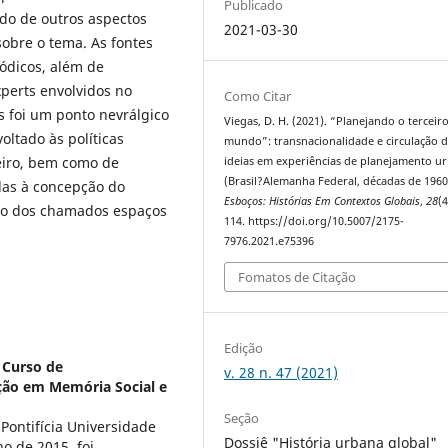
Publicado
do de outros aspectos
2021-03-30
sobre o tema. As fontes
ódicos, além de
perts envolvidos no
Como Citar
s foi um ponto nevrálgico
Viegas, D. H. (2021). “Planejando o terceir
ltado às políticas
mundo”: transnacionalidade e circulação 
leiro, bem como de
ideias em experiências de planejamento u
(Brasil?Alemanha Federal, décadas de 1960
das à concepção do
Esboços: Histórias Em Contextos Globais
,
28
(4
ção dos chamados espaços
114. https://doi.org/10.5007/2175-
7976.2021.e75396
Fomatos de Citação
Edição
- Curso de
v. 28 n. 47 (2021)
ção em Memória Social e
Seção
Pontifícia Universidade
Dossiê "História urbana global"
o de 2015, foi