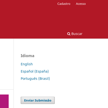
Cadastro
Acesso
Buscar
Idioma
English
Español (España)
Português (Brasil)
Enviar Submissão