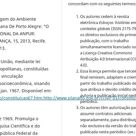
concordam com os seguintes termos
Os autores cedem à revista
magem do Ambiente
eletrônica
Esboços: histórias e
tana De Porto Alegre: "O
contextos globais
(ISSN 2175-79
CIONAL DA ANPUR:
os direitos exclusivos de prime
publicação, com o trabalho
A, 15, 2013, Recife.
simultaneamente licenciado s
13.
a Licença Creative Commons
Atribuição 4.0 Internacional (C
 União, mediante lei
4.0).
politanas, constituídas
Essa licença permite que tercei
 vinculação
final remixem, adaptem e crie
partir do trabalho publicado d
socioeconômica, visando
que atribua o devido crédito d
 jan. 1967. Disponível em:
autoria e publicação inicial nes
ao/constituicao67.htm.http://www.planalto.gov.br/ccivil_03/constit
periódico.
Os autores têm autorização pa
assumir contratos adicionais
e 1969. Promulga o
separadamente, para distribui
não exclusiva da versão do tra
isa Científica e do
publicada neste periódico (ex.:
pública Federal da