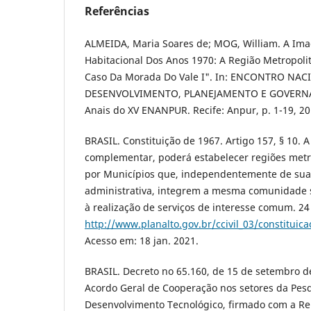
Referências
ALMEIDA, Maria Soares de; MOG, William. A I
Habitacional Dos Anos 1970: A Região Metropoli
Caso Da Morada Do Vale I". In: ENCONTRO NA
DESENVOLVIMENTO, PLANEJAMENTO E GOVERNANÇ
Anais do XV ENANPUR. Recife: Anpur, p. 1-19, 20
BRASIL. Constituição de 1967. Artigo 157, § 10. A
complementar, poderá estabelecer regiões metro
por Municípios que, independentemente de sua
administrativa, integrem a mesma comunidade 
à realização de serviços de interesse comum. 24
http://www.planalto.gov.br/ccivil_03/constituic
Acesso em: 18 jan. 2021.
BRASIL. Decreto no 65.160, de 15 de setembro d
Acordo Geral de Cooperação nos setores da Pesqu
Desenvolvimento Tecnológico, firmado com a Re