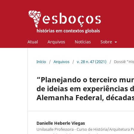
Atual
Arquivos
Notícias
Sobre
Início
/
Arquivos
/
v. 28 n. 47 (2021)
/
Dossiê "Hi
“Planejando o terceiro mun
de ideias em experiências 
Alemanha Federal, décadas
Danielle Heberle Viegas
Unilasalle Professora - Curso de História/Arquitetur