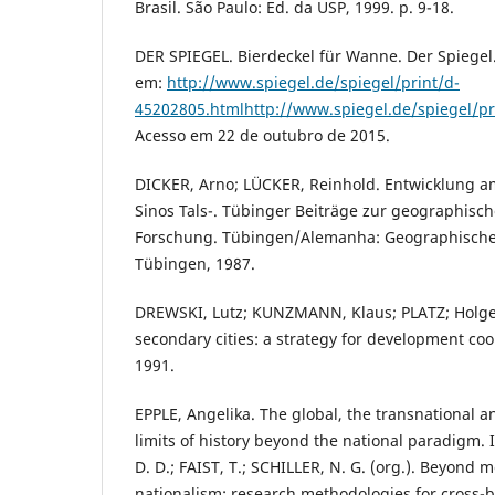
Brasil. São Paulo: Ed. da USP, 1999. p. 9-18.
DER SPIEGEL. Bierdeckel für Wanne. Der Spiegel.
em:
http://www.spiegel.de/spiegel/print/d-
45202805.htmlhttp://www.spiegel.de/spiegel/pr
Acesso em 22 de outubro de 2015.
DICKER, Arno; LÜCKER, Reinhold. Entwicklung a
Sinos Tals-. Tübinger Beiträge zur geographisc
Forschung. Tübingen/Alemanha: Geographisches 
Tübingen, 1987.
DREWSKI, Lutz; KUNZMANN, Klaus; PLATZ; Holge
secondary cities: a strategy for development co
1991.
EPPLE, Angelika. The global, the transnational a
limits of history beyond the national paradigm. 
D. D.; FAIST, T.; SCHILLER, N. G. (org.). Beyond 
nationalism: research methodologies for cross-b