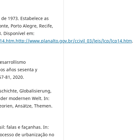
 de 1973. Estabelece as
nte, Porto Alegre, Recife,
3. Disponível em:
p14.htm.http://www.planalto.gov.br/ccivil_03/leis/lcp/lcp14.htm
.
desarrollismo
los años sesenta y
57-81, 2020.
chichte, Globalisierung,
der modernen Welt. In:
eorien, Ansätze, Themen.
: falas e façanhas. In:
rocesso de urbanização no