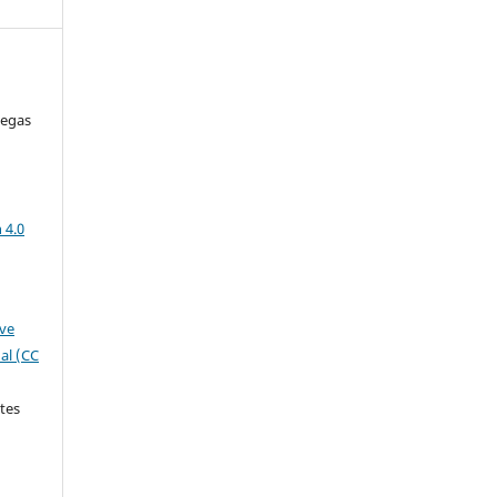
iegas
a
 4.0
ive
al (CC
tes