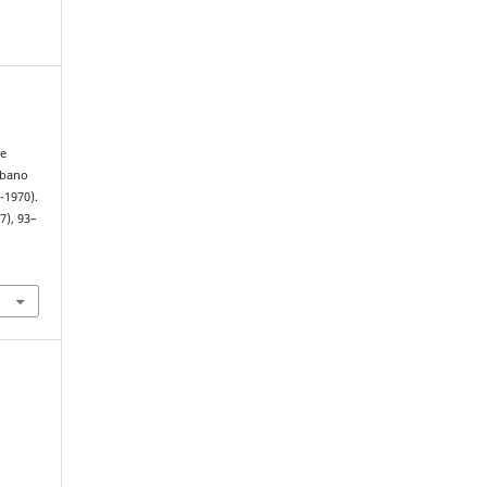
o
de
rbano
-1970).
7), 93–