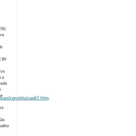
:
m
76)
ira
ob
C BY
ros
m a
esde
e
te
uicao/constituicao67.htm
.
ra
ção
balho