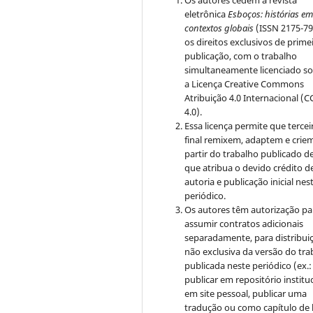
Os autores cedem à revista
eletrônica
Esboços: histórias e
contextos globais
(ISSN 2175-79
os direitos exclusivos de prime
publicação, com o trabalho
simultaneamente licenciado s
a Licença Creative Commons
Atribuição 4.0 Internacional (C
4.0).
Essa licença permite que tercei
final remixem, adaptem e crie
partir do trabalho publicado d
que atribua o devido crédito d
autoria e publicação inicial nes
periódico.
Os autores têm autorização pa
assumir contratos adicionais
separadamente, para distribui
não exclusiva da versão do tra
publicada neste periódico (ex.:
publicar em repositório instituc
em site pessoal, publicar uma
tradução ou como capítulo de l