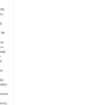
m
76)
ira
ob
C BY
ros
m a
esde
e
te
ra
ção
balho
ional,
ivro).