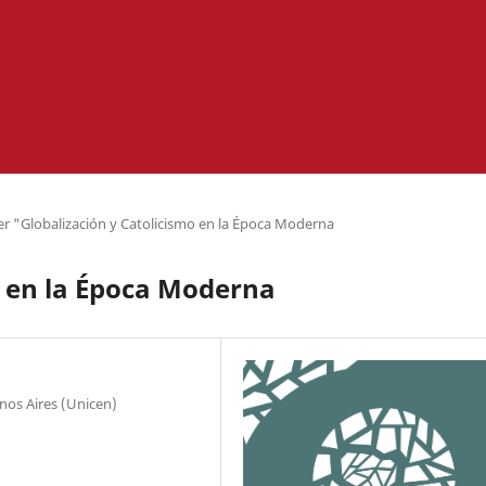
er "Globalización y Catolicismo en la Época Moderna
o en la Época Moderna
nos Aires (Unicen)