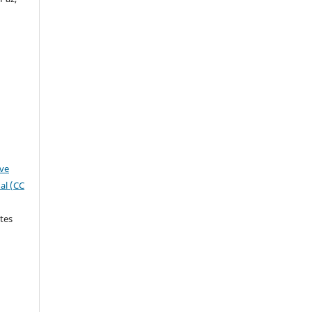
ive
al (CC
tes
: