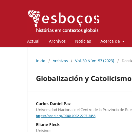
Actual
Archivos
Noticias
Acerca de
Inicio
/
Archivos
/
Vol. 30 Núm. 53 (2023)
/
Dossi
Globalización y Catolicism
Carlos Daniel Paz
Universidad Nacional del Centro de la Provincia de Bue
https://orcid.org/0000-0002-2297-3458
Eliane Fleck
Unisinos