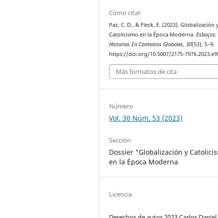
Cómo citar
Paz, C. D., & Fleck, E. (2023). Globalización 
Catolicismo en la Época Moderna.
Esboços:
Historias En Contextos Globales
,
30
(53), 5–9.
https://doi.org/10.5007/2175-7976.2023.e
Más formatos de cita
Número
Vol. 30 Núm. 53 (2023)
Sección
Dossier "Globalización y Catolici
en la Época Moderna
Licencia
Derechos de autor 2023 Carlos Daniel 