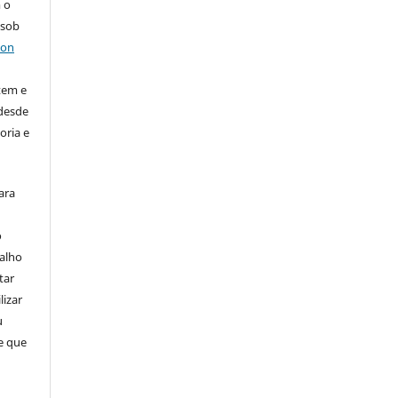
 o
 sob
ion
tem e
 desde
oria e
ara
o
balho
tar
lizar
u
de que