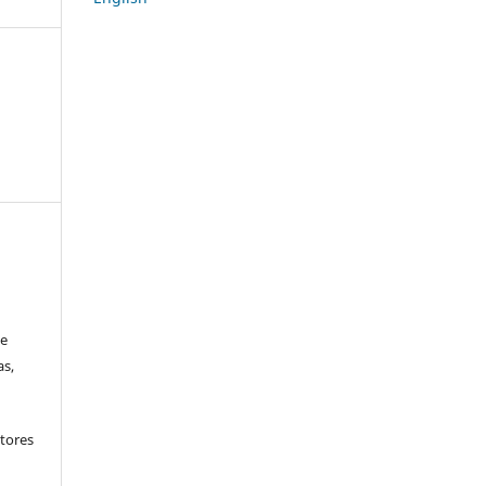
 e
as,
tores