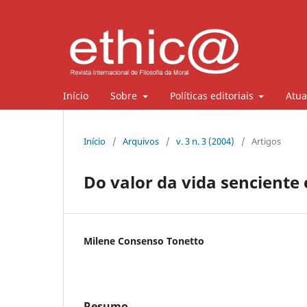
Início
Sobre
Políticas editoriais
Atua
Início
/
Arquivos
/
v. 3 n. 3 (2004)
/
Artigos
Do valor da vida senciente
Milene Consenso Tonetto
Resumo