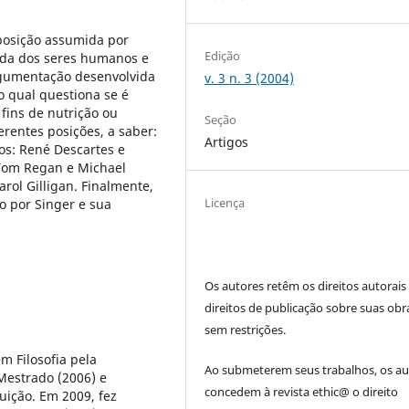
 posição assumida por
Edição
vida dos seres humanos e
gumentação desenvolvida
v. 3 n. 3 (2004)
o qual questiona se é
fins de nutrição ou
Seção
rentes posições, a saber:
Artigos
cos: René Descartes e
 Tom Regan e Michael
arol Gilligan. Finalmente,
Licença
do por Singer e sua
Os autores retêm os direitos autorais
direitos de publicação sobre suas obr
sem restrições.
m Filosofia pela
Ao submeterem seus trabalhos, os au
Mestrado (2006) e
concedem à revista ethic@ o direito
uição. Em 2009, fez