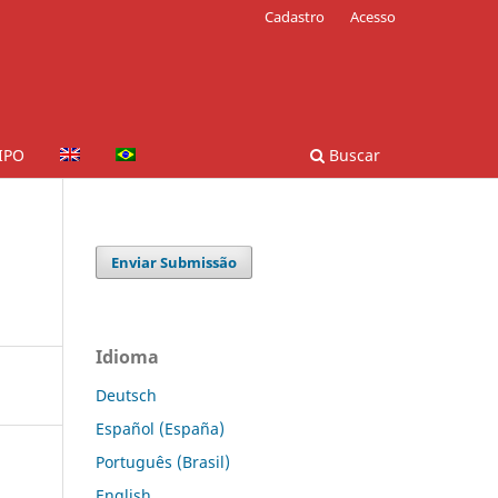
Cadastro
Acesso
IPO
Buscar
Enviar Submissão
Idioma
Deutsch
Español (España)
Português (Brasil)
English