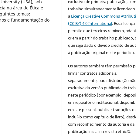
University (USA), sob
exclusivo de primeira publicação, com
ia na área de Ética e
trabalho simultaneamente licenciado
eguintes temas:
a
Licença Creative Commons Attribut
anos e fundamentação do
(CC BY) 4.0 International
. Essa licença
permite que terceiros remixem, adap
criem a partir do trabalho publicado,
que seja dado o devido crédito de aut
à publicação original neste periódico.
Os autores também têm permissão p
firmar contratos adicionais,
separadamente, para distribuição nã
exclusiva da versão publicada do tra
neste periódico (por exemplo: deposi
em repositório institucional, disponibi
em site pessoal, publicar traduções o
incluí-lo como capítulo de livro), des
com reconhecimento da autoria e da
publicação inicial na revista ethic@.