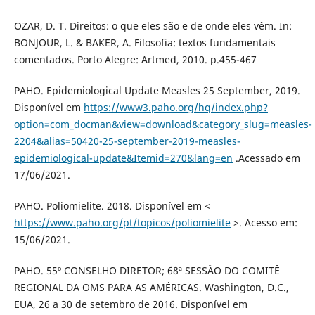
OZAR, D. T. Direitos: o que eles são e de onde eles vêm. In:
BONJOUR, L. & BAKER, A. Filosofia: textos fundamentais
comentados. Porto Alegre: Artmed, 2010. p.455-467
PAHO. Epidemiological Update Measles 25 September, 2019.
Disponível em
https://www3.paho.org/hq/index.php?
option=com_docman&view=download&category_slug=measles-
2204&alias=50420-25-september-2019-measles-
epidemiological-update&Itemid=270&lang=en
.Acessado em
17/06/2021.
PAHO. Poliomielite. 2018. Disponível em <
https://www.paho.org/pt/topicos/poliomielite
>. Acesso em:
15/06/2021.
PAHO. 55º CONSELHO DIRETOR; 68ª SESSÃO DO COMITÊ
REGIONAL DA OMS PARA AS AMÉRICAS. Washington, D.C.,
EUA, 26 a 30 de setembro de 2016. Disponível em