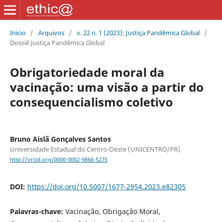
Início
/
Arquivos
/
v. 22 n. 1 (2023): Justiça Pandêmica Global
/
Dossiê Justiça Pandêmica Global
Obrigatoriedade moral da
vacinação: uma visão a partir do
consequencialismo coletivo
Bruno Aislã Gonçalves Santos
Universidade Estadual do Centro-Oeste (UNICENTRO/PR)
http://orcid.org/0000-0002-9866-5275
DOI:
https://doi.org/10.5007/1677-2954.2023.e82305
Palavras-chave:
Vacinação, Obrigação Moral,