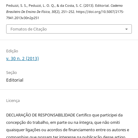
Peduzzi, S. S., Peduzzi, L. O. Q., & da Costa, S. C. (2013). Editorial.
Caderno
Brasileiro De Ensino De Física
,
30
(2), 251–252. https://doi.org/10.5007/2175-
7941.2013v30n2p251
Fomatos de Citação
Edição
v. 30 n. 2 (2013)
Seção
Editorial
Licença
DECLARAÇÃO DE RESPONSABILIDADE Certifico que participei da
concepção do trabalho, em parte ou na íntegra, que não omiti
quaisquer ligações ou acordos de financiamento entre os autores e
companhias que possam ter interesse na publicação desse artigo.