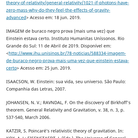
theory-of-relativity/general-relativity/1021-if-photons-have-
zero-mass-why-do-they-feel-the-effects-of-gravity-
advanced
> Acesso em: 18 jun. 2019.
IMAGEM de buraco negro prova (mais uma vez) que
Einstein estava certo. Instituto Humanitas Uníssonos. Rio
Grande do Sul: 11 de Abril de 2019. Disponível em:
<
http://www.ihu.unisinos.br/78-noticias/588334-imagem-
de-buraco-negro-prova-mais-uma-vez-que-einstein-estava-
certo
> Acesso em: 25 jun. 2019.
ISAACSON, W. Einstein: sua vida, seu universo. São Paulo:
Companhia das Letras, 2007.
JOHANSEN, N. V.; RAVNDAL, F. On the discovery of Birkhoff's
theorem. General Relativity and Gravitation, v. 38, n. 3, p.
537-540, March 2006.
KATZIR, S. Poincaré’s relativistic theory of gravitation. In: