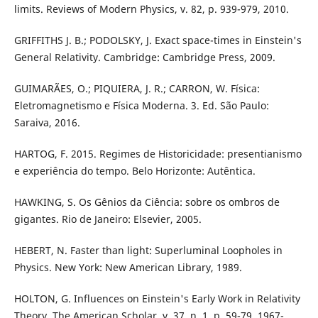
limits. Reviews of Modern Physics, v. 82, p. 939-979, 2010.
GRIFFITHS J. B.; PODOLSKY, J. Exact space-times in Einstein's
General Relativity. Cambridge: Cambridge Press, 2009.
GUIMARÃES, O.; PIQUIERA, J. R.; CARRON, W. Física:
Eletromagnetismo e Física Moderna. 3. Ed. São Paulo:
Saraiva, 2016.
HARTOG, F. 2015. Regimes de Historicidade: presentianismo
e experiência do tempo. Belo Horizonte: Autêntica.
HAWKING, S. Os Gênios da Ciência: sobre os ombros de
gigantes. Rio de Janeiro: Elsevier, 2005.
HEBERT, N. Faster than light: Superluminal Loopholes in
Physics. New York: New American Library, 1989.
HOLTON, G. Influences on Einstein's Early Work in Relativity
Theory. The American Scholar, v. 37, n. 1, p. 59-79, 1967-