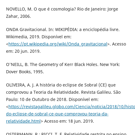
NOVELLO, M. O que é cosmologia? Rio de Janeiro: Jorge
Zahar, 2006.
ONDA Gravitacional. In: WIKIPÉDIA: a enciclopédia livre.
Wikimedia, 2019. Disponível em:
<
https://pt.wikipedia.org/wiki/Onda_gravitacional
>. Acesso
em: 20 jun. 2019.
O'NEILL, B. The Geometry of Kerr Black Holes. New York:
Dover Books, 1995.
OLIVEIRA, A. J. A história do eclipse de Sobral (CE) que
comprovou a Teoria da Relatividade. Revista Galileu. São
Paulo: 10 de Outubro de 2018. Disponível em:
<
https://revistagalileu.globo.com/Ciencia/noticia/2018/10/histo
do-eclipse-de-sobral-ce-que-comprovou-teoria-da-
relatividade.html
> Acesso em: 18 jun. 2019.
OSTERMANN, R.; RICCI, T. F. Relatividade restrita no ensino