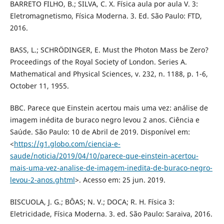
BARRETO FILHO, B.; SILVA, C. X. Física aula por aula V. 3:
Eletromagnetismo, Física Moderna. 3. Ed. São Paulo: FTD,
2016.
BASS, L.; SCHRÖDINGER, E. Must the Photon Mass be Zero?
Proceedings of the Royal Society of London. Series A.
Mathematical and Physical Sciences, v. 232, n. 1188, p. 1-6,
October 11, 1955.
BBC. Parece que Einstein acertou mais uma vez: análise de
imagem inédita de buraco negro levou 2 anos. Ciência e
Saúde. São Paulo: 10 de Abril de 2019. Disponível em:
<
https://g1.globo.com/ciencia-e-
saude/noticia/2019/04/10/parece-que-einstein-acertou-
mais-uma-vez-analise-de-imagem-inedita-de-buraco-negro-
levou-2-anos.ghtml
>. Acesso em: 25 jun. 2019.
BISCUOLA, J. G.; BÔAS; N. V.; DOCA; R. H. Física 3:
Eletricidade, Física Moderna. 3. ed. São Paulo: Saraiva, 2016.