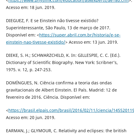
<
https://www.physlink.com/education/askexperts/ae180.cfm
>.
Acesso em: 18 jun. 2019.
DIEGUEZ, F. E se Einstein não tivesse existido?
Superinteressante, São Paulo, 13 de março de 2017.
Disponível em: <
https://super.abril.com.br/historia/e-se-
einstein-nao-tivesse-existido/
> Acesso em: 13 jun. 2019.
DIEKE, S. H.; SCHWARZCHILD, K. In: GILLESPIE, C. C. (Ed.).
Dictionary of Scientific Biography. New York: Scribner’s,
1975. v. 12, p. 247-253.
DOMÍNGUES, N. Ciência confirma a teoria das ondas
gravitacionais de Albert Einstein. El País. Madrid: 12 de
fevereiro de 2016. Ciência. Disponível em:
<
https://brasil.elpais.com/brasil/2016/02/11/ciencia/1455201
Acesso em: 20 jun. 2019.
EARMAN, J.; GLYMOUR, C. Relativity and eclipses: the british