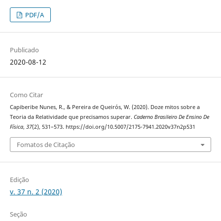
PDF/A
Publicado
2020-08-12
Como Citar
Capiberibe Nunes, R., & Pereira de Queirós, W. (2020). Doze mitos sobre a
Teoria da Relatividade que precisamos superar.
Caderno Brasileiro De Ensino De
Física
,
37
(2), 531–573. https://doi.org/10.5007/2175-7941.2020v37n2p531
Fomatos de Citação
Edição
v. 37 n. 2 (2020)
Seção