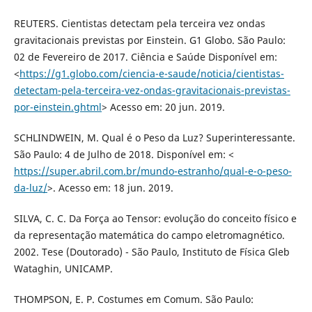
REUTERS. Cientistas detectam pela terceira vez ondas
gravitacionais previstas por Einstein. G1 Globo. São Paulo:
02 de Fevereiro de 2017. Ciência e Saúde Disponível em:
<
https://g1.globo.com/ciencia-e-saude/noticia/cientistas-
detectam-pela-terceira-vez-ondas-gravitacionais-previstas-
por-einstein.ghtml
> Acesso em: 20 jun. 2019.
SCHLINDWEIN, M. Qual é o Peso da Luz? Superinteressante.
São Paulo: 4 de Julho de 2018. Disponível em: <
https://super.abril.com.br/mundo-estranho/qual-e-o-peso-
da-luz/
>. Acesso em: 18 jun. 2019.
SILVA, C. C. Da Força ao Tensor: evolução do conceito físico e
da representação matemática do campo eletromagnético.
2002. Tese (Doutorado) - São Paulo, Instituto de Física Gleb
Wataghin, UNICAMP.
THOMPSON, E. P. Costumes em Comum. São Paulo: