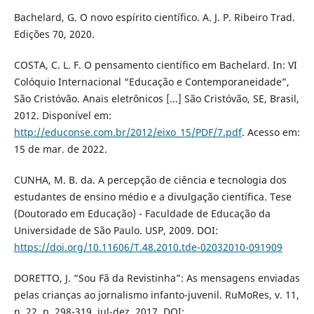
Bachelard, G. O novo espírito científico. A. J. P. Ribeiro Trad.
Edições 70, 2020.
COSTA, C. L. F. O pensamento científico em Bachelard. In: VI
Colóquio Internacional “Educação e Contemporaneidade”,
São Cristóvão. Anais eletrônicos [...] São Cristóvão, SE, Brasil,
2012. Disponível em:
http://educonse.com.br/2012/eixo_15/PDF/7.pdf
. Acesso em:
15 de mar. de 2022.
CUNHA, M. B. da. A percepção de ciência e tecnologia dos
estudantes de ensino médio e a divulgação científica. Tese
(Doutorado em Educação) - Faculdade de Educação da
Universidade de São Paulo. USP, 2009. DOI:
https://doi.org/10.11606/T.48.2010.tde-02032010-091909
DORETTO, J. “Sou Fã da Revistinha”: As mensagens enviadas
pelas crianças ao jornalismo infanto-juvenil. RuMoRes, v. 11,
n. 22, p. 298-319, jul-dez. 2017. DOI: