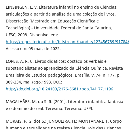
LINSINGEN, L. V. Literatura infantil no ensino de Ciências:
articulações a partir da análise de uma coleção de livros.
Dissertação (Mestrado em Educação Científica e
Tecnológica) - Universidade Federal de Santa Catarina,
UFSC, 2008. Disponível em:
https://repositorio.ufsc.br/bitstream/handle/123456789/91784
Acesso em: 05 mar. de 2022.
LOPES, A. R. C. Livros didáticos: obstáculos verbais e
substancialistas ao aprendizado da Ciência Química. Revista
Brasileira de Estudos pedagógicos, Brasília, v. 74, n. 177, p.
309-334, mai./ago.1993. DOI:
http://dx.doi.org/10.24109/2176-6681.rbep.74i177.1196
MAGALHÃES, M. do S. R. (2001). Literatura infantil: a fantasia
e o domínio do real. Teresina: Teresina: UFPI.
MORAIS, P. G. dos S.; JUNQUEIRA, H.; MONTANARI, T. Corpo
humano e sexualidade na revista Ciência Hoje das Crianças