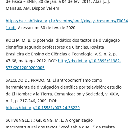
de Física – SNEF, 30 de jan. a 04 de fev. 2011. Atas [...].
Manaus, AM. Disponível em
https://sec.sbfisica.org.br/eventos/snef/xix/sys/resumos/T0054
1.pdf
. Acesso em: 30 de fev. de 2020
ROCHA, M. B. O potencial didático dos textos de divulgação
científica segundo professores de Ciências. Revista
Brasileira de Ensino de Ciências e Tecnologia, v. 5, n. 2, p.
47-68, mai/ago. 2012. DOI:
http://dx.doi.org/10.3895/S1982-
873X2012000200005
SALCEDO DE PRADO, M. El antropomorfismo como
herramienta de divulgación científica por televisión: estudio
de El Hombre y la Tierra. Comunicación y Sociedad, v. XXIV,
n. 1, p. 217-246, 2009. DOI:
https://doi.org/10.15581/003.24.36229
SCHWINGEL, I.; GIERING, M. E. A organização
macroestrutural dos textos “Você sabia que...” da revista