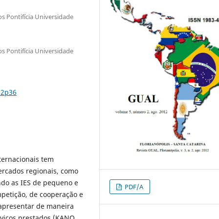
os Pontifícia Universidade
os Pontifícia Universidade
n2p36
ternacionais tem
ercados regionais, como
ndo as IES de pequeno e
PDF/A
petição, de cooperação e
apresentar de maneira
rviços prestados (KANO,