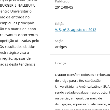
Publicado
ENBURGER E NALEBUFF,
2012-08-05
entro Universitário
sião da entrada no
ntemplou as principais
Edição
ção e a matriz de Kano
V. 5, nº 2, agosto de 2012
 relevantes decorrentes
opetição utilizadas pelo
Seção
 Os resultados obtidos
Artigos
estratégico visa a
a região, apesar de
Licença
iadas desta tendência,
O autor transfere todos os direitos au
do artigo para a Revista Gestão
Universitária na América Latina - GUA
sendo vedada qualquer reprodução, t
ou parcial, em qualquer meio de
divulgação, impresso ou eletrônico, 
que a prévia e necessária autorização 