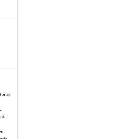
torais
L,
otal
sem
seja