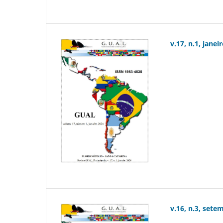
v.17, n.1, janei
v.16, n.3, sete