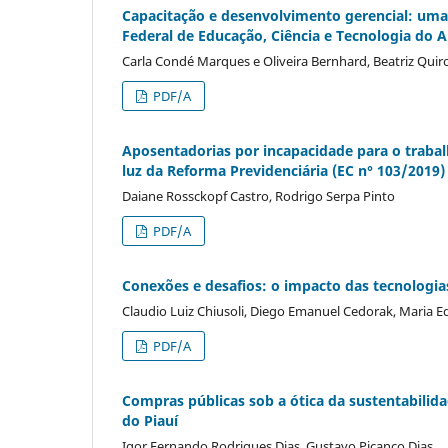
Capacitação e desenvolvimento gerencial: uma 
Federal de Educação, Ciência e Tecnologia do
Carla Condé Marques e Oliveira Bernhard, Beatriz Quiroz
PDF/A
Aposentadorias por incapacidade para o trabal
luz da Reforma Previdenciária (EC n° 103/2019)
Daiane Rossckopf Castro, Rodrigo Serpa Pinto
PDF/A
Conexões e desafios: o impacto das tecnologia
Claudio Luiz Chiusoli, Diego Emanuel Cedorak, Maria Ed
PDF/A
Compras públicas sob a ótica da sustentabilida
do Piauí
Igor Fernando Rodrigues Dias, Gustavo Picanço Dias