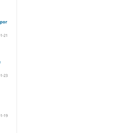
 por
01-21
e
01-23
01-19