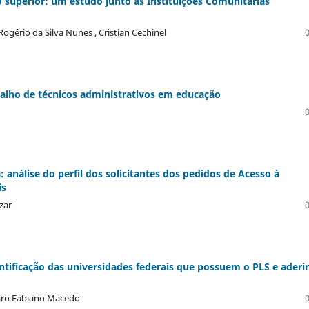
ão superior: um estudo junto às Instituições Comunitárias
ogério da Silva Nunes , Cristian Cechinel
rabalho de técnicos administrativos em educação
análise do perfil dos solicitantes dos pedidos de Acesso à
is
zar
entificação das universidades federais que possuem o PLS e ader
lvaro Fabiano Macedo