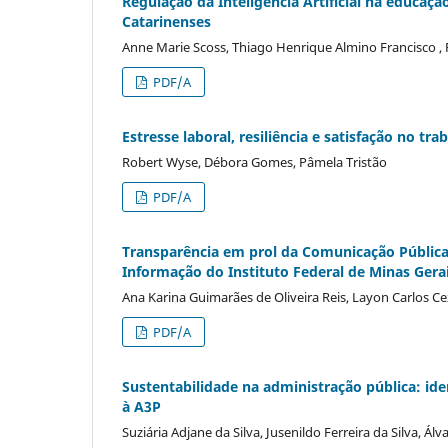
Regulação da Inteligência Artificial na educaç
Catarinenses
Anne Marie Scoss, Thiago Henrique Almino Francisco , R
PDF/A
Estresse laboral, resiliência e satisfação no t
Robert Wyse, Débora Gomes, Pâmela Tristão
PDF/A
Transparência em prol da Comunicação Pública: 
Informação do Instituto Federal de Minas Gera
Ana Karina Guimarães de Oliveira Reis, Layon Carlos Ce
PDF/A
Sustentabilidade na administração pública: id
à A3P
Suziária Adjane da Silva, Jusenildo Ferreira da Silva, Á