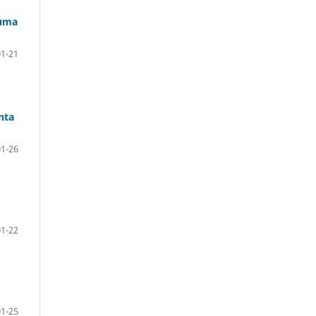
 uma
01-21
nta
01-26
01-22
01-25