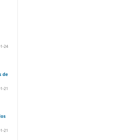
01-24
s de
01-21
dos
01-21