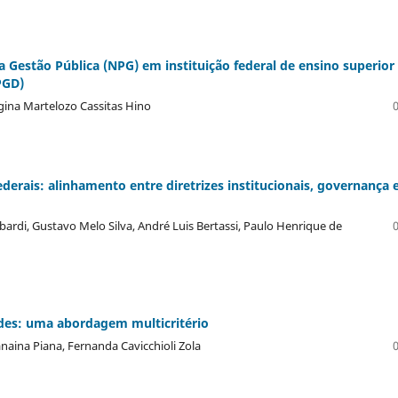
a Gestão Pública (NPG) em instituição federal de ensino superior
PGD)
egina Martelozo Cassitas Hino
derais: alinhamento entre diretrizes institucionais, governança 
ardi, Gustavo Melo Silva, André Luis Bertassi, Paulo Henrique de
ades: uma abordagem multicritério
anaina Piana, Fernanda Cavicchioli Zola