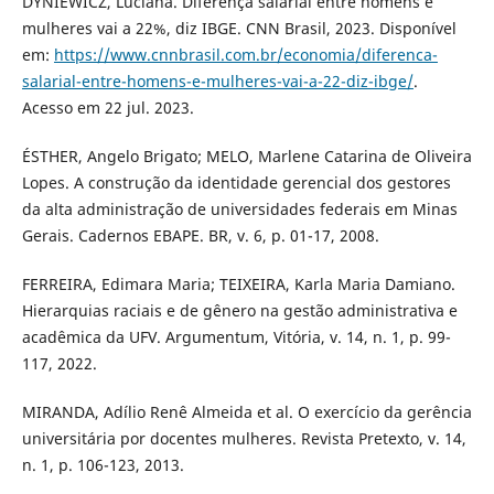
DYNIEWICZ, Luciana. Diferença salarial entre homens e
mulheres vai a 22%, diz IBGE. CNN Brasil, 2023. Disponível
em:
https://www.cnnbrasil.com.br/economia/diferenca-
salarial-entre-homens-e-mulheres-vai-a-22-diz-ibge/
.
Acesso em 22 jul. 2023.
ÉSTHER, Angelo Brigato; MELO, Marlene Catarina de Oliveira
Lopes. A construção da identidade gerencial dos gestores
da alta administração de universidades federais em Minas
Gerais. Cadernos EBAPE. BR, v. 6, p. 01-17, 2008.
FERREIRA, Edimara Maria; TEIXEIRA, Karla Maria Damiano.
Hierarquias raciais e de gênero na gestão administrativa e
acadêmica da UFV. Argumentum, Vitória, v. 14, n. 1, p. 99-
117, 2022.
MIRANDA, Adílio Renê Almeida et al. O exercício da gerência
universitária por docentes mulheres. Revista Pretexto, v. 14,
n. 1, p. 106-123, 2013.