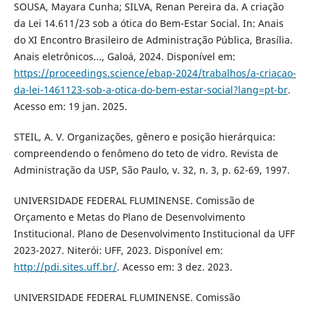
SOUSA, Mayara Cunha; SILVA, Renan Pereira da. A criação
da Lei 14.611/23 sob a ótica do Bem-Estar Social. In: Anais
do XI Encontro Brasileiro de Administração Pública, Brasília.
Anais eletrônicos..., Galoá, 2024. Disponível em:
https://proceedings.science/ebap-2024/trabalhos/a-criacao-
da-lei-1461123-sob-a-otica-do-bem-estar-social?lang=pt-br
.
Acesso em: 19 jan. 2025.
STEIL, A. V. Organizações, gênero e posição hierárquica:
compreendendo o fenômeno do teto de vidro. Revista de
Administração da USP, São Paulo, v. 32, n. 3, p. 62-69, 1997.
UNIVERSIDADE FEDERAL FLUMINENSE. Comissão de
Orçamento e Metas do Plano de Desenvolvimento
Institucional. Plano de Desenvolvimento Institucional da UFF
2023-2027. Niterói: UFF, 2023. Disponível em:
http://pdi.sites.uff.br/
. Acesso em: 3 dez. 2023.
UNIVERSIDADE FEDERAL FLUMINENSE. Comissão