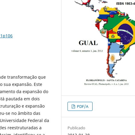
n1p106
ande transformação que
o sua expansão. Este
ciamento da expansão do
está pautada em dois
struturação e expansão
PDF/A
heu-se no âmbito das
 Universidade Federal da
ades reestruturadas a
Publicado
ssim, identificou-se a