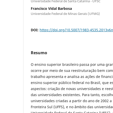
Universidade Federal de Santa Catarina - UFSC
Francisco Vidal Barbosa
Universidade Federal de Minas Gerais (UFMG)
DOI:
https://doi.org/10.5007/1983-4535.2013v6
Resumo
O ensino superior brasileiro passa por uma gr
ocorre por meio de sua reestruturação bem com
trabalho apresenta e analisa as ações de finan
ensino superior público federal no Brasil, que 
aspectos: criação de novas universidades e ree
das universidades existentes. Para tanto, escol
universidades criadas a partir do ano de 2002 a
Fronteira Sul (UFFS), e no âmbito das universid
Universidade Federal de Santa Catarina (UFSC). A