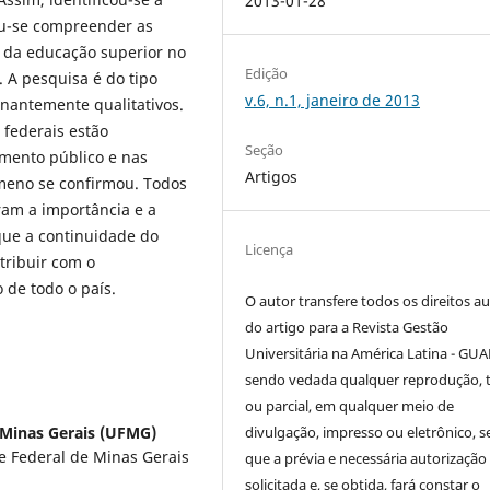
2013-01-28
ou-se compreender as
 da educação superior no
Edição
 A pesquisa é do tipo
v.6, n.1, janeiro de 2013
nantemente qualitativos.
federais estão
Seção
amento público e nas
Artigos
omeno se confirmou. Todos
ram a importância e a
que a continuidade do
Licença
tribuir com o
de todo o país.
O autor transfere todos os direitos au
do artigo para a Revista Gestão
Universitária na América Latina - GUA
sendo vedada qualquer reprodução, t
ou parcial, em qualquer meio de
 Minas Gerais (UFMG)
divulgação, impresso ou eletrônico, 
 Federal de Minas Gerais
que a prévia e necessária autorização 
solicitada e, se obtida, fará constar o