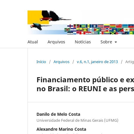
Atual
Arquivos
Notícias
Sobre
Início
/
Arquivos
/
v.6, n.1, janeiro de 2013
/
Arti
Financiamento público e e
no Brasil: o REUNI e as per
Danilo de Melo Costa
Universidade Federal de Minas Gerais (UFMG)
Alexandre Marino Costa