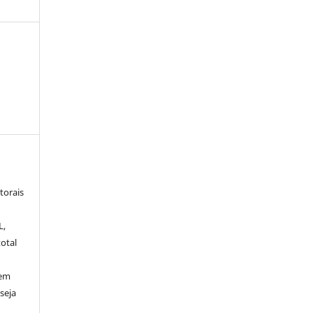
torais
L,
otal
sem
seja