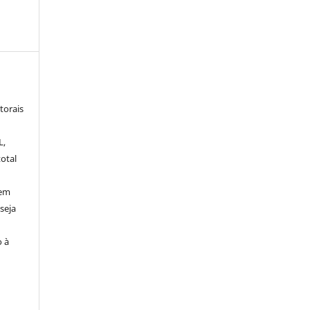
torais
L,
otal
sem
seja
o à
o