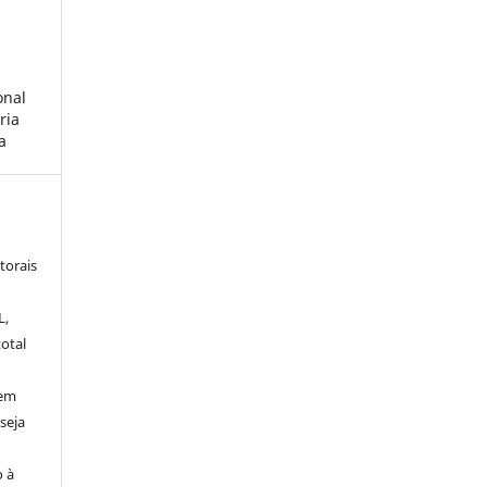
onal
ria
a
torais
L,
otal
sem
seja
o à