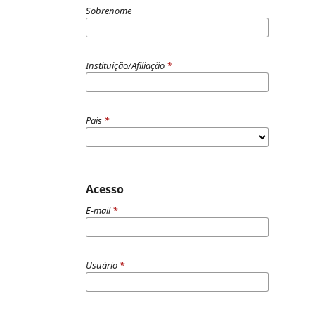
Sobrenome
Instituição/Afiliação
*
País
*
Acesso
E-mail
*
Usuário
*