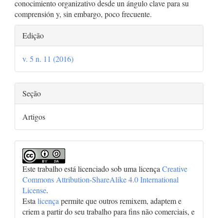
conocimiento organizativo desde un ángulo clave para su
comprensión y, sin embargo, poco frecuente.
Detalhes
Edição
do
v. 5 n. 11 (2016)
artigo
Seção
Artigos
Este trabalho está licenciado sob uma licença
Creative
Commons Attribution-ShareAlike 4.0 International
License
.
Esta
licença
permite que outros remixem, adaptem e
criem a partir do seu trabalho para fins não comerciais, e