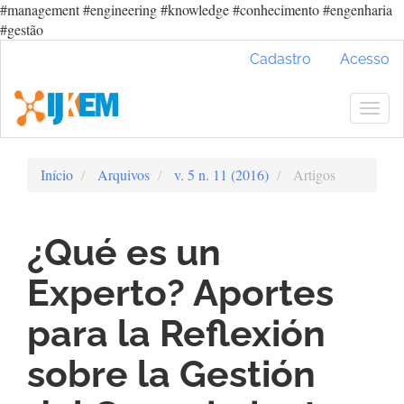
#management #engineering #knowledge #conhecimento #engenharia
#gestão
Navegação
Cadastro
Acesso
Principal
Conteúdo
principal
Togg
Barra
navig
Lateral
Início
Arquivos
v. 5 n. 11 (2016)
Artigos
¿Qué es un
Experto? Aportes
para la Reflexión
sobre la Gestión