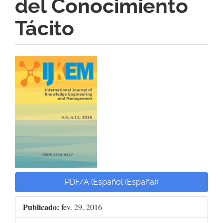
del Conocimiento
Tácito
Barra
lateral
de
artigos
PDF/A (Español (España))
Publicado:
fev. 29, 2016