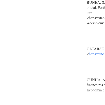
BUNEA, S.; 
oficial. For
em:
<https://st
Acesso em: 
CATARSE. Re
<
https://an
CUNHA, A. 
financeiros
Economia e 