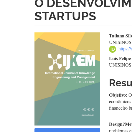
O DESENVOLVIM
STARTUPS
Barra
Con
Tatiana Si
UNISINOS
lateral
do
https:
de
arti
Luís Felip
UNISINOS
artigos
prin
Res
Objetivo:
O
econômicos 
financeiro b
Design
?
Met
problemas e