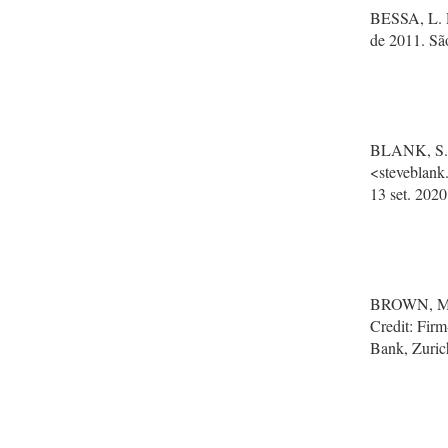
BESSA, L. R
de 2011. Sã
BLANK, S. W
<steveblank
13 set. 2020
BROWN, M.;
Credit: Fir
Bank, Zuric