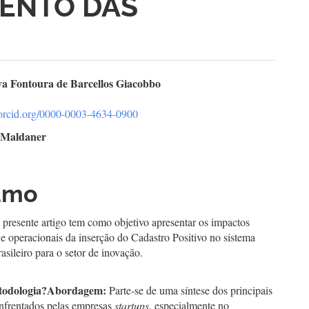
ENTO DAS
teúdo
lva Fontoura de Barcellos Giacobbo
//orcid.org/0000-0003-4634-0900
go
e Maldaner
cipal
umo
 presente artigo tem como objetivo apresentar os impactos
e operacionais da inserção do Cadastro Positivo no sistema
rasileiro para o setor de inovação.
odologia
?
Abordagem:
Parte-se de uma síntese dos principais
nfrentados pelas empresas
startups
, especialmente no