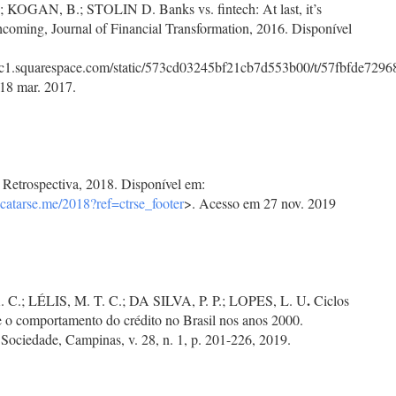
KOGAN, B.; STOLIN D. Banks vs. fintech: At last, it’s
thcoming, Journal of Financial Transformation, 2016. Disponível
atic1.squarespace.com/static/573cd03245bf21cb7d553b00/t/57fbfde72
18 mar. 2017.
trospectiva, 2018. Disponível em:
o.catarse.me/2018?ref=ctrse_footer
>. Acesso em 27 nov. 2019
.
C.; LÉLIS, M. T. C.; DA SILVA, P. P.; LOPES, L. U
Ciclos
 e o comportamento do crédito no Brasil nos anos 2000.
Sociedade, Campinas, v. 28, n. 1, p. 201-226, 2019.