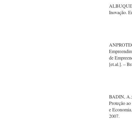
ALBUQUERQU
Inovação. En
ANPROTEC –
Empreendim
de Empreend
[et.al.]. – B
BADIN, A.;
Proteção ao
e Economia.
2007.