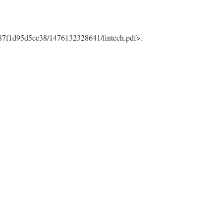
9687f1d95d5ee38/1476132328641/fintech.pdf>.