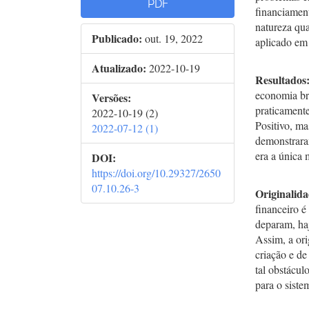
PDF
financiament
natureza qua
Publicado:
out. 19, 2022
aplicado em
Atualizado:
2022-10-19
Resultados
economia br
Versões:
praticament
2022-10-19 (2)
Positivo, m
2022-07-12 (1)
demonstrara
era a única 
DOI:
https://doi.org/10.29327/2650
07.10.26-3
Originalid
financeiro 
deparam, haj
Assim, a ori
criação e de
tal obstácu
para o siste