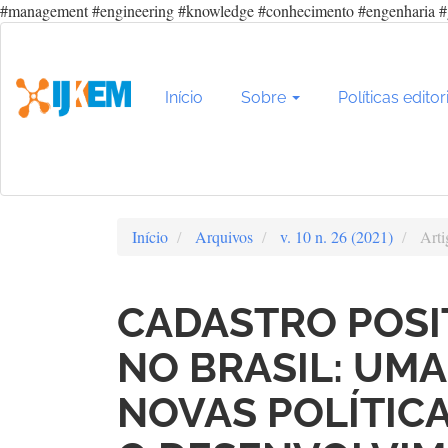
#management #engineering #knowledge #conhecimento #engenharia #
Navegação
Principal
Conteúdo
principal
Início
Sobre
Políticas editor
Barra
Lateral
Início
Arquivos
v. 10 n. 26 (2021)
Arti
CADASTRO POSI
NO BRASIL: UMA
NOVAS POLÍTICA