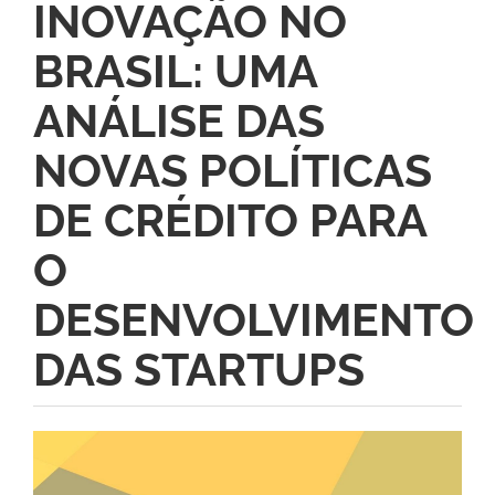
INOVAÇÃO NO
BRASIL: UMA
ANÁLISE DAS
NOVAS POLÍTICAS
DE CRÉDITO PARA
O
DESENVOLVIMENTO
DAS STARTUPS
Barra
lateral