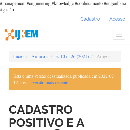
#management #engineering #knowledge #conhecimento #engenharia
#gestão
Navegação
Cadastro
Acesso
Principal
Conteúdo
principal
Togg
Barra
navig
Lateral
Início
Arquivos
v. 10 n. 26 (2021)
Artigos
Esta é uma versão desatualizada publicada em 2022-07-
12. Leia a
versão mais recente
.
CADASTRO
POSITIVO E A