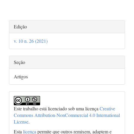
Detalhes
Edição
do
v. 10 n. 26 (2021)
artigo
Seção
Artigos
Este trabalho está licenciado sob uma licença
Creative
Commons Attribution-NonCommercial 4.0 International
License
.
Esta
licença
permite que outros remixem, adaptem e